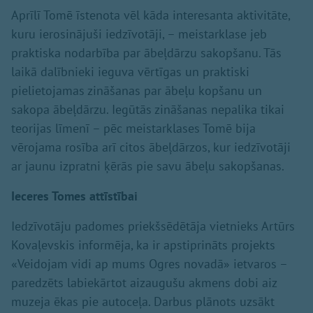
Aprīlī Tomē īstenota vēl kāda interesanta aktivitāte,
kuru ierosinājuši iedzīvotāji, – meistarklase jeb
praktiska nodarbība par ābeļdārzu sakopšanu. Tās
laikā dalībnieki ieguva vērtīgas un praktiski
pielietojamas zināšanas par ābeļu kopšanu un
sakopa ābeļdārzu. Iegūtās zināšanas nepalika tikai
teorijas līmenī – pēc meistarklases Tomē bija
vērojama rosība arī citos ābeļdārzos, kur iedzīvotāji
ar jaunu izpratni ķērās pie savu ābeļu sakopšanas.
Ieceres Tomes attīstībai
Iedzīvotāju padomes priekšsēdētāja vietnieks Artūrs
Kovaļevskis informēja, ka ir apstiprināts projekts
«Veidojam vidi ap mums Ogres novadā» ietvaros –
paredzēts labiekārtot aizaugušu akmens dobi aiz
muzeja ēkas pie autoceļa. Darbus plānots uzsākt