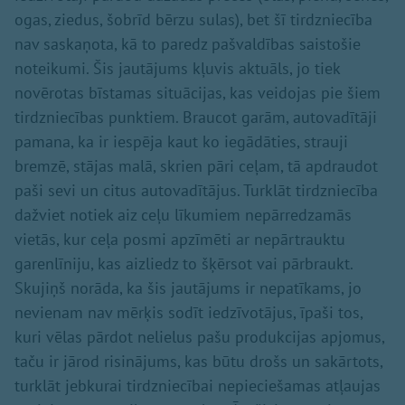
ogas, ziedus, šobrīd bērzu sulas), bet šī tirdzniecība
nav saskaņota, kā to paredz pašvaldības saistošie
noteikumi. Šis jautājums kļuvis aktuāls, jo tiek
novērotas bīstamas situācijas, kas veidojas pie šiem
tirdzniecības punktiem. Braucot garām, autovadītāji
pamana, ka ir iespēja kaut ko iegādāties, strauji
bremzē, stājas malā, skrien pāri ceļam, tā apdraudot
paši sevi un citus autovadītājus. Turklāt tirdzniecība
dažviet notiek aiz ceļu līkumiem nepārredzamās
vietās, kur ceļa posmi apzīmēti ar nepārtrauktu
garenlīniju, kas aizliedz to šķērsot vai pārbraukt.
Skujiņš norāda, ka šis jautājums ir nepatīkams, jo
nevienam nav mērķis sodīt iedzīvotājus, īpaši tos,
kuri vēlas pārdot nelielus pašu produkcijas apjomus,
taču ir jārod risinājums, kas būtu drošs un sakārtots,
turklāt jebkurai tirdzniecībai nepieciešamas atļaujas