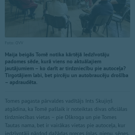
Foto: OVV
Maija beigās Tomē notika kārtējā Iedzīvotāju
padomes sēde, kurā viens no aktuālajiem
jautājumiem – ko darīt ar tirdzniecību pie autoceļa?
Tirgotājiem labi, bet pircēju un autobraucēju drošība
– apdraudēta.
Tomes pagasta pārvaldes vadītājs Ints Skujiņš
atgādina, ka Tomē pašlaik ir noteiktas divas oficiālas
tirdzniecības vietas – pie Oškroga un pie Tomes
Tautas nama, bet ir vairākas vietas pie autoceļa, kur
iedzīvotāji pārdod dažādas preces (olas, pienu, sēnes,