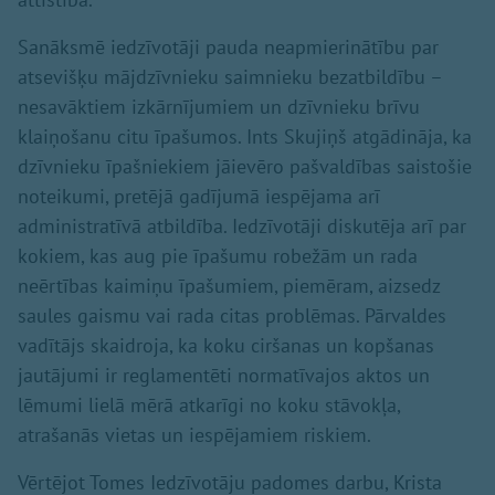
Sanāksmē iedzīvotāji pauda neapmierinātību par
atsevišķu mājdzīvnieku saimnieku bezatbildību –
nesavāktiem izkārnījumiem un dzīvnieku brīvu
klaiņošanu citu īpašumos. Ints Skujiņš atgādināja, ka
dzīvnieku īpašniekiem jāievēro pašvaldības saistošie
noteikumi, pretējā gadījumā iespējama arī
administratīvā atbildība. Iedzīvotāji diskutēja arī par
kokiem, kas aug pie īpašumu robežām un rada
neērtības kaimiņu īpašumiem, piemēram, aizsedz
saules gaismu vai rada citas problēmas. Pārvaldes
vadītājs skaidroja, ka koku ciršanas un kopšanas
jautājumi ir reglamentēti normatīvajos aktos un
lēmumi lielā mērā atkarīgi no koku stāvokļa,
atrašanās vietas un iespējamiem riskiem.
Vērtējot Tomes Iedzīvotāju padomes darbu, Krista