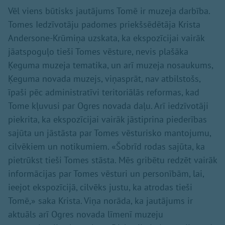
Vēl viens būtisks jautājums Tomē ir muzeja darbība.
Tomes Iedzīvotāju padomes priekšsēdētāja Krista
Andersone-Krūmiņa uzskata, ka ekspozīcijai vairāk
jāatspoguļo tieši Tomes vēsture, nevis plašāka
Ķeguma muzeja tematika, un arī muzeja nosaukums,
Ķeguma novada muzejs, viņasprāt, nav atbilstošs,
īpaši pēc administratīvi teritoriālās reformas, kad
Tome kļuvusi par Ogres novada daļu. Arī iedzīvotāji
piekrita, ka ekspozīcijai vairāk jāstiprina piederības
sajūta un jāstāsta par Tomes vēsturisko mantojumu,
cilvēkiem un notikumiem. «Šobrīd rodas sajūta, ka
pietrūkst tieši Tomes stāsta. Mēs gribētu redzēt vairāk
informācijas par Tomes vēsturi un personībām, lai,
ieejot ekspozīcijā, cilvēks justu, ka atrodas tieši
Tomē,» saka Krista. Viņa norāda, ka jautājums ir
aktuāls arī Ogres novada līmenī muzeju