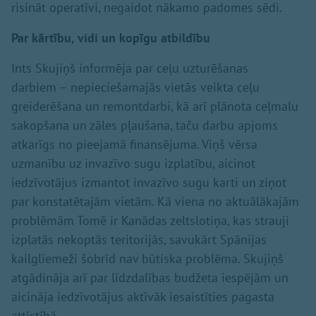
risināt operatīvi, negaidot nākamo padomes sēdi.
Par kārtību, vidi un kopīgu atbildību
Ints Skujiņš informēja par ceļu uzturēšanas
darbiem – nepieciešamajās vietās veikta ceļu
greiderēšana un remontdarbi, kā arī plānota ceļmalu
sakopšana un zāles pļaušana, taču darbu apjoms
atkarīgs no pieejamā finansējuma. Viņš vērsa
uzmanību uz invazīvo sugu izplatību, aicinot
iedzīvotājus izmantot invazīvo sugu karti un ziņot
par konstatētajām vietām. Kā viena no aktuālākajām
problēmām Tomē ir Kanādas zeltslotiņa, kas strauji
izplatās nekoptās teritorijās, savukārt Spānijas
kailgliemeži šobrīd nav būtiska problēma. Skujiņš
atgādināja arī par līdzdalības budžeta iespējām un
aicināja iedzīvotājus aktīvāk iesaistīties pagasta
attīstībā.