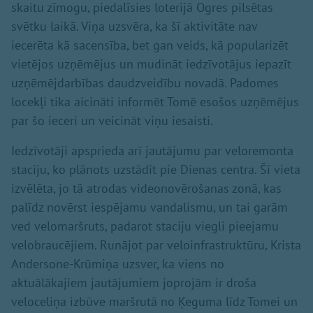
skaitu zīmogu, piedalīsies loterijā Ogres pilsētas
svētku laikā. Viņa uzsvēra, ka šī aktivitāte nav
iecerēta kā sacensība, bet gan veids, kā popularizēt
vietējos uzņēmējus un mudināt iedzīvotājus iepazīt
uzņēmējdarbības daudzveidību novadā. Padomes
locekļi tika aicināti informēt Tomē esošos uzņēmējus
par šo ieceri un veicināt viņu iesaisti.
Iedzīvotāji apsprieda arī jautājumu par veloremonta
staciju, ko plānots uzstādīt pie Dienas centra. Šī vieta
izvēlēta, jo tā atrodas videonovērošanas zonā, kas
palīdz novērst iespējamu vandalismu, un tai garām
ved velomaršruts, padarot staciju viegli pieejamu
velobraucējiem. Runājot par veloinfrastruktūru, Krista
Andersone-Krūmiņa uzsver, ka viens no
aktuālākajiem jautājumiem joprojām ir droša
veloceliņa izbūve maršrutā no Ķeguma līdz Tomei un