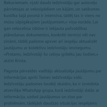
Bekuciemam. «Ļoti daudz iedzīvotāju gar autoceļu
pārvietojas ar velosipēdiem un kājām, un satiksmes
kustība šajā posmā ir intensīva, tādēļ tas ir viens no
mūsu sāpīgākajiem jautājumiem,» viņa norāda. Lai
gan veloceliņa izbūve ir iekļauta pašvaldības
plānošanas dokumentos, konkrēti termiņi vēl nav
zināmi, tādēļ padome apsver arī iespēju aktualizēt
jautājumu ar kolektīvu iedzīvotāju iesniegumu.
«Protams, iedzīvotāji šo celiņu gribētu jau šodien,»
atzīst Krista.
Pagasta pārvaldes vadītājs aktualizēja jautājumu par
informācijas apriti Tomes iedzīvotāju vidū.
Iedzīvotāju padomes locekļi skaidro, ka ir izveidota
atsevišķa WhatsApp grupa, kurā iedzīvotāji dalās ar
informāciju, uzdod jautājumus un ziņo par
problēmām, tādējādi daudzas situācijas iespējams