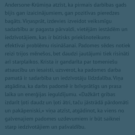
Andersone-Krūmiņa atzīst, ka pirmais darbības gads
bijis gan izaicinājumiem, gan pozitīvas pieredzes
bagāts. Viņasprāt, izdevies izveidot veiksmīgu
sadarbību ar pagasta pārvaldi, vietējām iestādēm un
iedzīvotājiem, kas ir būtisks priekšnoteikums
efektīvai problēmu risināšanai. Padomes sēdes notiek
reizi trijos mēnešos, bet daudzi jautājumi tiek risināti
arī starplaikos. Krista ir gandarīta par tomeniešu
atsaucību un iesaisti, uzsverot, ka padomes darba
pamatā ir sadarbība un iedzīvotāju līdzdalība. Viņa
atgādina, ka darbs padomē ir brīvprātīgs un prasa
laika un enerģijas ieguldījumu. «Dažkārt gribas
izdarīt ļoti daudz un ļoti ātri, taču jāstrādā pārdomāti
un pakāpeniski,» viņa atzīst, atgādinot, ka viens no
galvenajiem padomes uzdevumiem ir būt saiknei
starp iedzīvotājiem un pašvaldību.