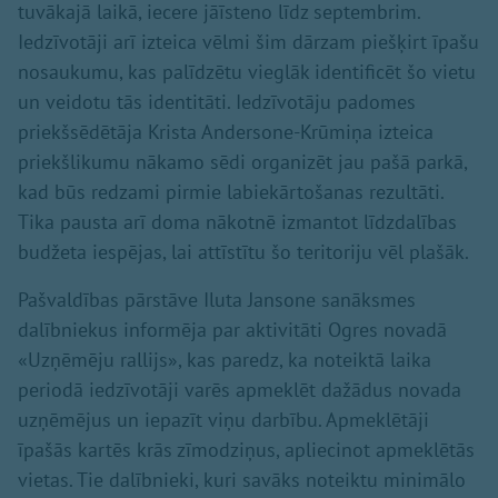
tuvākajā laikā, iecere jāīsteno līdz septembrim.
Iedzīvotāji arī izteica vēlmi šim dārzam piešķirt īpašu
nosaukumu, kas palīdzētu vieglāk identificēt šo vietu
un veidotu tās identitāti. Iedzīvotāju padomes
priekšsēdētāja Krista Andersone-Krūmiņa izteica
priekšlikumu nākamo sēdi organizēt jau pašā parkā,
kad būs redzami pirmie labiekārtošanas rezultāti.
Tika pausta arī doma nākotnē izmantot līdzdalības
budžeta iespējas, lai attīstītu šo teritoriju vēl plašāk.
Pašvaldības pārstāve Iluta Jansone sanāksmes
dalībniekus informēja par aktivitāti Ogres novadā
«Uzņēmēju rallijs», kas paredz, ka noteiktā laika
periodā iedzīvotāji varēs apmeklēt dažādus novada
uzņēmējus un iepazīt viņu darbību. Apmeklētāji
īpašās kartēs krās zīmodziņus, apliecinot apmeklētās
vietas. Tie dalībnieki, kuri savāks noteiktu minimālo