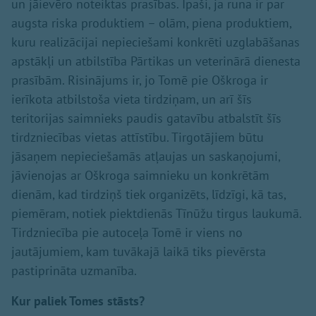
un jāievēro noteiktas prasības. Īpaši, ja runa ir par
augsta riska produktiem – olām, piena produktiem,
kuru realizācijai nepieciešami konkrēti uzglabāšanas
apstākļi un atbilstība Pārtikas un veterinārā dienesta
prasībām. Risinājums ir, jo Tomē pie Oškroga ir
ierīkota atbilstoša vieta tirdziņam, un arī šīs
teritorijas saimnieks paudis gatavību atbalstīt šīs
tirdzniecības vietas attīstību. Tirgotājiem būtu
jāsaņem nepieciešamās atļaujas un saskaņojumi,
jāvienojas ar Oškroga saimnieku un konkrētām
dienām, kad tirdziņš tiek organizēts, līdzīgi, kā tas,
piemēram, notiek piektdienās Tīnūžu tirgus laukumā.
Tirdzniecība pie autoceļa Tomē ir viens no
jautājumiem, kam tuvākajā laikā tiks pievērsta
pastiprināta uzmanība.
Kur paliek Tomes stāsts?