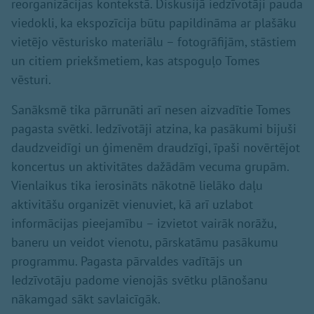
reorganizācijas kontekstā. Diskusijā iedzīvotāji pauda
viedokli, ka ekspozīcija būtu papildināma ar plašāku
vietējo vēsturisko materiālu – fotogrāfijām, stāstiem
un citiem priekšmetiem, kas atspoguļo Tomes
vēsturi.
Sanāksmē tika pārrunāti arī nesen aizvadītie Tomes
pagasta svētki. Iedzīvotāji atzina, ka pasākumi bijuši
daudzveidīgi un ģimenēm draudzīgi, īpaši novērtējot
koncertus un aktivitātes dažādām vecuma grupām.
Vienlaikus tika ierosināts nākotnē lielāko daļu
aktivitāšu organizēt vienuviet, kā arī uzlabot
informācijas pieejamību – izvietot vairāk norāžu,
baneru un veidot vienotu, pārskatāmu pasākumu
programmu. Pagasta pārvaldes vadītājs un
Iedzīvotāju padome vienojās svētku plānošanu
nākamgad sākt savlaicīgāk.