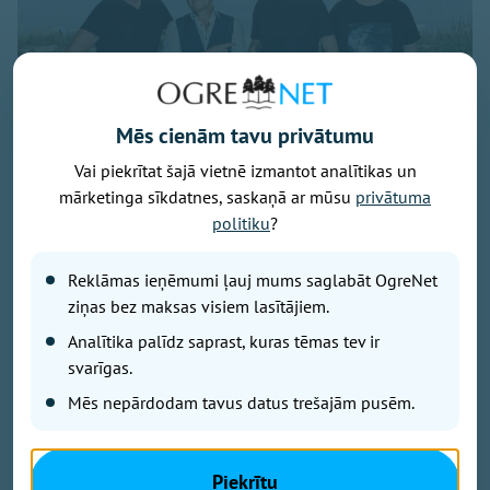
Mēs cienām tavu privātumu
Vai piekrītat šajā vietnē izmantot analītikas un
mārketinga sīkdatnes, saskaņā ar mūsu
privātuma
politiku
?
Publicitātes foto
Savu 35 gadu jubilejai veltīto koncerttūri, kuras
Reklāmas ieņēmumi ļauj mums saglabāt OgreNet
pamatā ir šā gada jubilāra Maestro Raimonda Paula
ziņas bez maksas visiem lasītājiem.
zelta repertuārs, grupa “bet bet” noslēgs 29. augustā
Analītika palīdz saprast, kuras tēmas tev ir
ar vērienīgu koncertu Ikšķiles estrādē. Koncerta
svarīgas.
sākums – plkst. 19.00.
Mēs nepārdodam tavus datus trešajām pusēm.
Koncertā skanēs gan iemīļotās dziesmas “Nepārmet
man”, “Mazs cinītis”, “Mežrozīte”, “Mēmā dziesma”,
Piekrītu