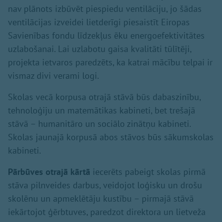
nav plānots izbūvēt piespiedu ventilāciju, jo šādas
ventilācijas izveidei lietderīgi piesaistīt Eiropas
Savienības fondu līdzekļus ēku energoefektivitātes
uzlabošanai. Lai uzlabotu gaisa kvalitāti tūlītēji,
projekta ietvaros paredzēts, ka katrai mācību telpai ir
vismaz divi verami logi.
Skolas vecā korpusa otrajā stāvā būs dabaszinību,
tehnoloģiju un matemātikas kabineti, bet trešajā
stāvā – humanitāro un sociālo zinātņu kabineti.
Skolas jaunajā korpusā abos stāvos būs sākumskolas
kabineti.
Pārbūves otrajā kārtā
iecerēts pabeigt skolas pirmā
stāva pilnveides darbus, veidojot loģisku un drošu
skolēnu un apmeklētāju kustību – pirmajā stāvā
iekārtojot ģērbtuves, paredzot direktora un lietveža