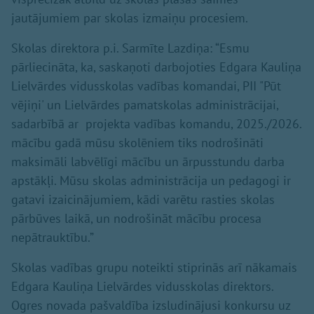
jautājumiem par skolas izmaiņu procesiem.
Skolas direktora p.i. Sarmīte Lazdiņa: “Esmu
pārliecināta, ka, saskaņoti darbojoties Edgara Kauliņa
Lielvārdes vidusskolas vadības komandai, PII "Pūt
vējiņi' un Lielvārdes pamatskolas administrācijai,
sadarbībā ar projekta vadības komandu, 2025./2026.
mācību gadā mūsu skolēniem tiks nodrošināti
maksimāli labvēlīgi mācību un ārpusstundu darba
apstākļi. Mūsu skolas administrācija un pedagogi ir
gatavi izaicinājumiem, kādi varētu rasties skolas
pārbūves laikā, un nodrošināt mācību procesa
nepātrauktību.”
Skolas vadības grupu noteikti stiprinās arī nākamais
Edgara Kauliņa Lielvārdes vidusskolas direktors.
Ogres novada pašvaldība izsludinājusi konkursu uz