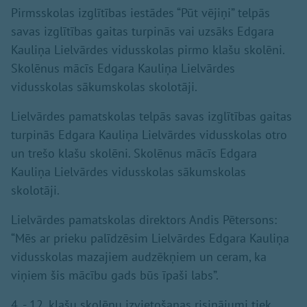
Pirmsskolas izglītības iestādes “Pūt vējiņi” telpās
savas izglītības gaitas turpinās vai uzsāks Edgara
Kauliņa Lielvārdes vidusskolas pirmo klašu skolēni.
Skolēnus mācīs Edgara Kauliņa Lielvārdes
vidusskolas sākumskolas skolotāji.
Lielvārdes pamatskolas telpās savas izglītības gaitas
turpinās Edgara Kauliņa Lielvārdes vidusskolas otro
un trešo klašu skolēni. Skolēnus mācīs Edgara
Kauliņa Lielvārdes vidusskolas sākumskolas
skolotāji.
Lielvārdes pamatskolas direktors Andis Pētersons:
“Mēs ar prieku palīdzēsim Lielvārdes Edgara Kauliņa
vidusskolas mazajiem audzēkņiem un ceram, ka
viņiem šis mācību gads būs īpaši labs”.
4. - 12. klašu skolēnu izvietošanas risinājumi tiek