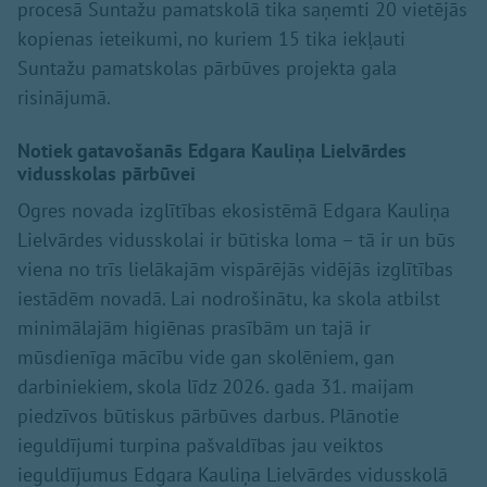
procesā Suntažu pamatskolā tika saņemti 20 vietējās
kopienas ieteikumi, no kuriem 15 tika iekļauti
Suntažu pamatskolas pārbūves projekta gala
risinājumā.
Notiek gatavošanās Edgara Kauliņa Lielvārdes
vidusskolas pārbūvei
Ogres novada izglītības ekosistēmā Edgara Kauliņa
Lielvārdes vidusskolai ir būtiska loma – tā ir un būs
viena no trīs lielākajām vispārējās vidējās izglītības
iestādēm novadā. Lai nodrošinātu, ka skola atbilst
minimālajām higiēnas prasībām un tajā ir
mūsdienīga mācību vide gan skolēniem, gan
darbiniekiem, skola līdz 2026. gada 31. maijam
piedzīvos būtiskus pārbūves darbus. Plānotie
ieguldījumi turpina pašvaldības jau veiktos
ieguldījumus Edgara Kauliņa Lielvārdes vidusskolā