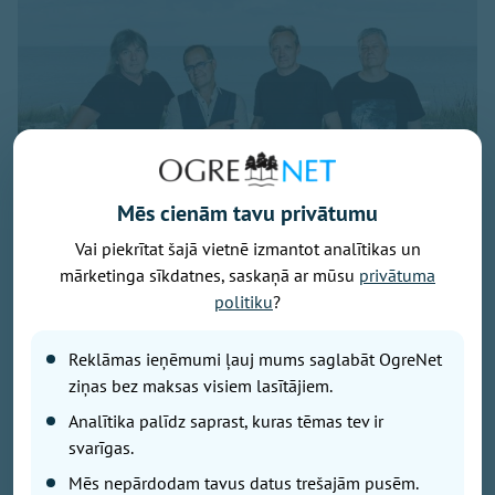
Mēs cienām tavu privātumu
Vai piekrītat šajā vietnē izmantot analītikas un
mārketinga sīkdatnes, saskaņā ar mūsu
privātuma
politiku
?
Publicitātes foto
Savu 35 gadu jubilejai veltīto koncerttūri, kuras
Reklāmas ieņēmumi ļauj mums saglabāt OgreNet
pamatā ir šā gada jubilāra Maestro Raimonda Paula
ziņas bez maksas visiem lasītājiem.
zelta repertuārs, grupa “bet bet” noslēgs 29. augustā
Analītika palīdz saprast, kuras tēmas tev ir
ar vērienīgu koncertu Ikšķiles estrādē. Koncerta
svarīgas.
sākums – plkst. 19.00.
Mēs nepārdodam tavus datus trešajām pusēm.