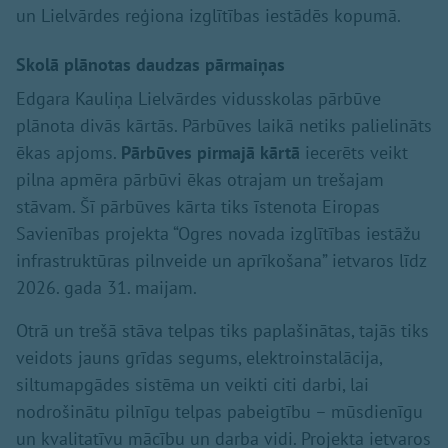
un Lielvārdes reģiona izglītības iestādēs kopumā.
Skolā plānotas daudzas pārmaiņas
Edgara Kauliņa Lielvārdes vidusskolas pārbūve
plānota divās kārtās. Pārbūves laikā netiks palielināts
ēkas apjoms.
Pārbūves pirmajā kārtā
iecerēts veikt
pilna apmēra pārbūvi ēkas otrajam un trešajam
stāvam. Šī pārbūves kārta tiks īstenota Eiropas
Savienības projekta “Ogres novada izglītības iestāžu
infrastruktūras pilnveide un aprīkošana” ietvaros līdz
2026. gada 31. maijam.
Otrā un trešā stāva telpas tiks paplašinātas, tajās tiks
veidots jauns grīdas segums, elektroinstalācija,
siltumapgādes sistēma un veikti citi darbi, lai
nodrošinātu pilnīgu telpas pabeigtību – mūsdienīgu
un kvalitatīvu mācību un darba vidi. Projekta ietvaros