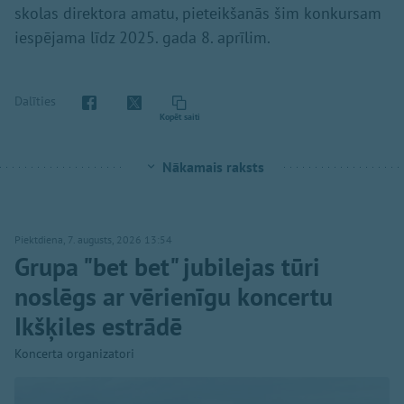
skolas direktora amatu, pieteikšanās šim konkursam
iespējama līdz 2025. gada 8. aprīlim.
Dalīties
Kopēt saiti
Nākamais raksts
Piektdiena, 7. augusts, 2026 13:54
Grupa "bet bet" jubilejas tūri
noslēgs ar vērienīgu koncertu
Ikšķiles estrādē
Koncerta organizatori