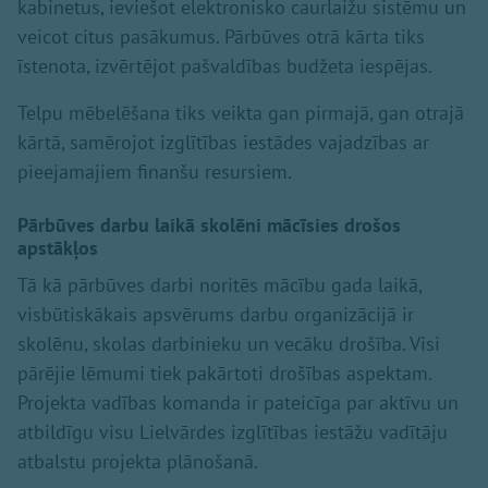
kabinetus, ieviešot elektronisko caurlaižu sistēmu un
veicot citus pasākumus. Pārbūves otrā kārta tiks
īstenota, izvērtējot pašvaldības budžeta iespējas.
Telpu mēbelēšana tiks veikta gan pirmajā, gan otrajā
kārtā, samērojot izglītības iestādes vajadzības ar
pieejamajiem finanšu resursiem.
Pārbūves darbu laikā skolēni mācīsies drošos
apstākļos
Tā kā pārbūves darbi noritēs mācību gada laikā,
visbūtiskākais apsvērums darbu organizācijā ir
skolēnu, skolas darbinieku un vecāku drošība. Visi
pārējie lēmumi tiek pakārtoti drošības aspektam.
Projekta vadības komanda ir pateicīga par aktīvu un
atbildīgu visu Lielvārdes izglītības iestāžu vadītāju
atbalstu projekta plānošanā.