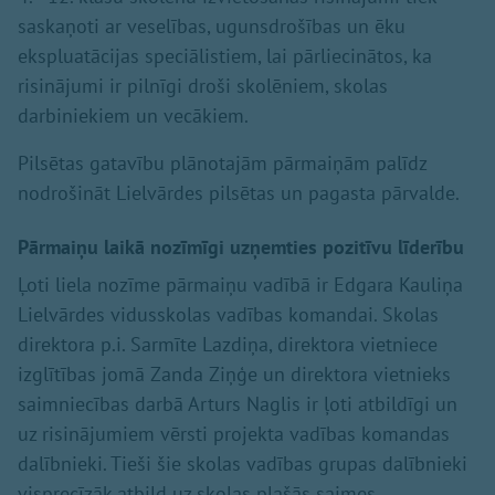
saskaņoti ar veselības, ugunsdrošības un ēku
ekspluatācijas speciālistiem, lai pārliecinātos, ka
risinājumi ir pilnīgi droši skolēniem, skolas
darbiniekiem un vecākiem.
Pilsētas gatavību plānotajām pārmaiņām palīdz
nodrošināt Lielvārdes pilsētas un pagasta pārvalde.
Pārmaiņu laikā nozīmīgi uzņemties pozitīvu līderību
Ļoti liela nozīme pārmaiņu vadībā ir Edgara Kauliņa
Lielvārdes vidusskolas vadības komandai. Skolas
direktora p.i. Sarmīte Lazdiņa, direktora vietniece
izglītības jomā Zanda Ziņģe un direktora vietnieks
saimniecības darbā Arturs Naglis ir ļoti atbildīgi un
uz risinājumiem vērsti projekta vadības komandas
dalībnieki. Tieši šie skolas vadības grupas dalībnieki
visprecīzāk atbild uz skolas plašās saimes