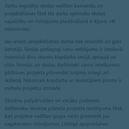
darbu ieguldīja skolas vadības komanda, un
projektēšanas fāzē tās darbs optimālo skolas
vajadzību un risinājumu piedāvāšanā ir kļuvis vēl
intensīvāks.
Jau ierasti projektēšanas darbā tiek iesaistīti arī gala
lietotāji. Skolas pedagogi savu redzējumu ir izteikuši
intensīvā divu stundu kopdarba sesijā, aptaujā un
citās formās, un skolas darbinieki savus ieteikumus
pārbūves projekta pilnveidei turpina sniegt arī
ikdienā. Nākamais kopdarba ar skolotājiem posms ir
mēbeļu projekta izstrāde.
Skolēnu pašpārvaldes un vecāku padomes
dalībnieku iesaiste plānota projekta noslēguma fāzē,
kad projekta vadības grupa varēs prezentēt jau
sagatavotus risinājumus. Līdzīgā apspriešanas