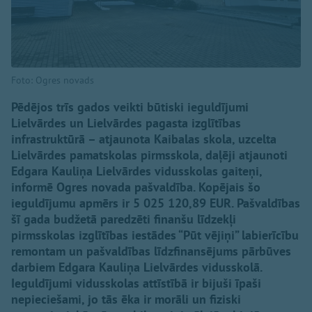
Foto: Ogres novads
Pēdējos trīs gados veikti būtiski ieguldījumi
Lielvārdes un Lielvārdes pagasta izglītības
infrastruktūrā – atjaunota Kaibalas skola, uzcelta
Lielvārdes pamatskolas pirmsskola, daļēji atjaunoti
Edgara Kauliņa Lielvārdes vidusskolas gaiteņi,
informē Ogres novada pašvaldība. Kopējais šo
ieguldījumu apmērs ir 5 025 120,89 EUR. Pašvaldības
šī gada budžetā paredzēti finanšu līdzekļi
pirmsskolas izglītības iestādes “Pūt vējiņi” labierīcību
remontam un pašvaldības līdzfinansējums pārbūves
darbiem Edgara Kauliņa Lielvārdes vidusskolā.
Ieguldījumi vidusskolas attīstībā ir bijuši īpaši
nepieciešami, jo tās ēka ir morāli un fiziski