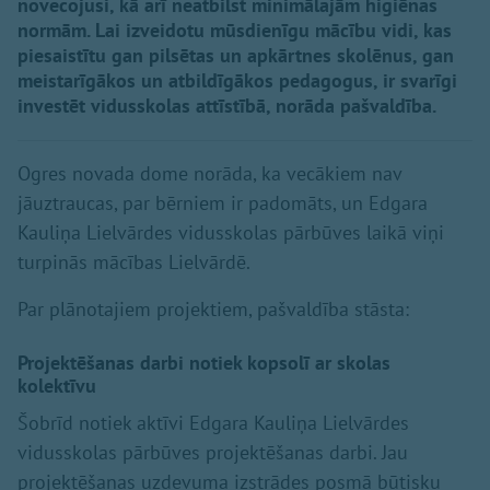
novecojusi, kā arī neatbilst minimālajām higiēnas
normām. Lai izveidotu mūsdienīgu mācību vidi, kas
piesaistītu gan pilsētas un apkārtnes skolēnus, gan
meistarīgākos un atbildīgākos pedagogus, ir svarīgi
investēt vidusskolas attīstībā, norāda pašvaldība.
Ogres novada dome norāda, ka vecākiem nav
jāuztraucas, par bērniem ir padomāts, un Edgara
Kauliņa Lielvārdes vidusskolas pārbūves laikā viņi
turpinās mācības Lielvārdē.
Par plānotajiem projektiem, pašvaldība stāsta:
Projektēšanas darbi notiek kopsolī ar skolas
kolektīvu
Šobrīd notiek aktīvi Edgara Kauliņa Lielvārdes
vidusskolas pārbūves projektēšanas darbi. Jau
projektēšanas uzdevuma izstrādes posmā būtisku