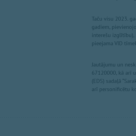
Taču visu 2023. ga
gadiem, pievienojot
interešu izglītību
pieejama VID tīmek
Jautājumu un neska
67120000, kā arī u
(EDS) sadaļā “Sarak
arī personificētu 