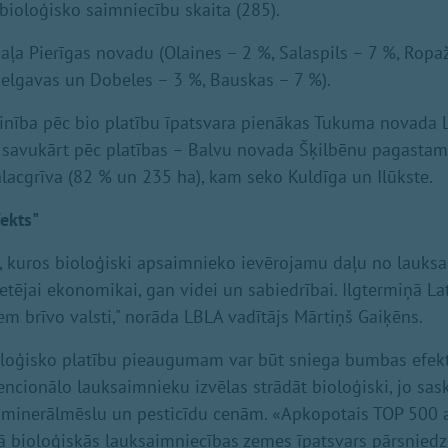
 bioloģisko saimniecību skaita (285).
daļa Pierīgas novadu (Olaines – 2 %, Salaspils – 7 %, Ropa
elgavas un Dobeles – 3 %, Bauskas – 7 %).
zinība pēc bio platību īpatsvara pienākas Tukuma novad
 savukārt pēc platības – Balvu novada Šķilbēnu pagastam
Salacgrīva (82 % un 235 ha), kam seko Kuldīga un Ilūkste.
ekts"
, kuros bioloģiski apsaimnieko ievērojamu daļu no lauks
tējai ekonomikai, gan videi un sabiedrībai. Ilgtermiņā Lat
em brīvo valsti," norāda LBLA vadītājs Mārtiņš Gaiķēns.
ioloģisko platību pieaugumam var būt sniega bumbas efek
encionālo lauksaimnieku izvēlas strādāt bioloģiski, jo sas
 minerālmēslu un pesticīdu cenām. «Apkopotais TOP 500 at
ā bioloģiskās lauksaimniecības zemes īpatsvars pārsnied