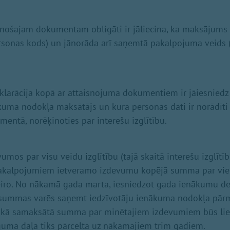
nošajam dokumentam obligāti ir jāliecina, ka maksājums 
ersonas kods) un jānorāda arī saņemtā pakalpojuma veids 
larācija kopā ar attaisnojuma dokumentiem ir jāiesniedz
ākuma nodokļa maksātājs un kura personas dati ir norādī
mentā, norēķinoties par interešu izglītību.
umos par visu veidu izglītību (tajā skaitā interešu izglītī
pakalpojumiem ietveramo izdevumu kopējā summa par vi
eiro. No nākamā gada marta, iesniedzot gada ienākumu dek
 summas varēs saņemt iedzīvotāju ienākuma nodokļa pā
aikā samaksātā summa par minētajiem izdevumiem būs liel
uma daļa tiks pārcelta uz nākamajiem trim gadiem.