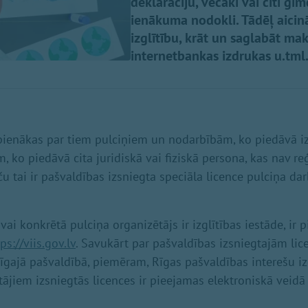
deklarāciju, vecāki vai citi ģ
ienākuma nodokli. Tādēļ aicin
izglītību, krāt un saglabāt ma
internetbankas izdrukas u.tml
enākas par tiem pulciņiem un nodarbībām, ko piedāvā izg
m, ko piedāvā cita juridiskā vai fiziskā persona, kas nav reģ
aču tai ir pašvaldības izsniegta speciāla licence pulciņa dar
 vai konkrētā pulciņa organizētājs ir izglītības iestāde, ir 
ps://viis.gov.lv
. Savukārt par pašvaldības izsniegtajām lic
cīgajā pašvaldībā, piemēram, Rīgas pašvaldības interešu iz
jiem izsniegtās licences ir pieejamas elektroniskā veidā