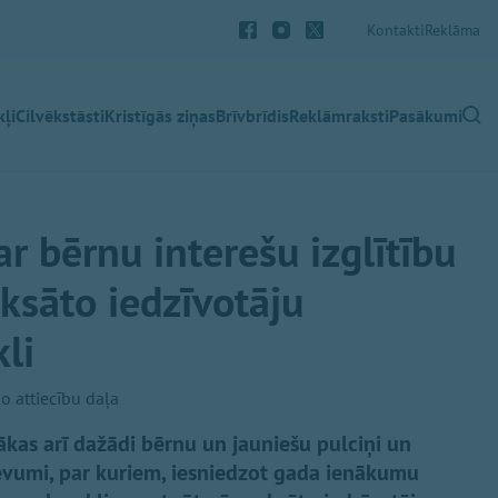
Kontakti
Reklāma
ļi
Cilvēkstāsti
Kristīgās ziņas
Brīvbrīdis
Reklāmraksti
Pasākumi
r bērnu interešu izglītību
ksāto iedzīvotāju
li
o attiecību daļa
ākas arī dažādi bērnu un jauniešu pulciņi un
devumi, par kuriem, iesniedzot gada ienākumu