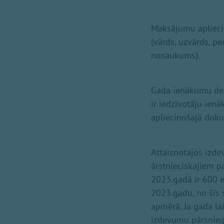
Maksājumu aplieci
(vārds, uzvārds, p
nosaukums).
Gada ienākumu dek
ir iedzīvotāju ien
apliecinošajā doku
Attaisnotajos izdev
ārstnieciskajiem 
2023.gadā ir 600 
2023.gadu, no šīs
apmērā. Ja gada l
izdevumu pārsnieg