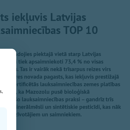
s iekļuvis Latvijas
ksaimniecības TOP 10
ierindojies piektajā vietā starp Latvijas
oloģiski tiek apsaimniekoti 73,4 % no visas
emes. Tas ir vairāk nekā trīsarpus reizes virs
gais Ogres novada pagasts, kas iekļuvis prestižajā
iski sertificētās lauksaimniecības zemes platības
liecina, ka Mazozolu pusē bioloģiskā
s,
inējošo lauksaimniecības praksi – gandrīz trīs
oti minerālmēsli un sintētiskie pesticīdi, kas nāk
iem iedzīvotājiem un saimniekiem.