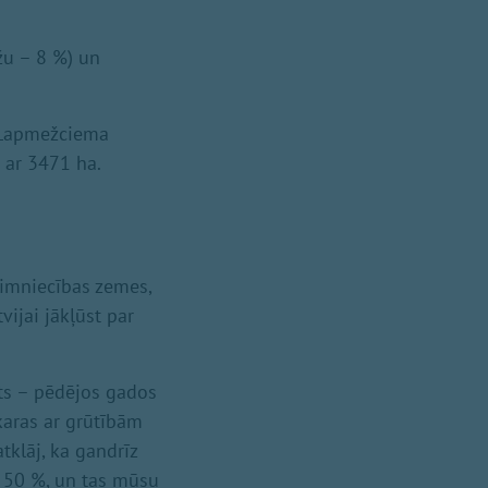
žu – 8 %) un
a Lapmežciema
 ar 3471 ha.
aimniecības zemes,
vijai jākļūst par
ts – pēdējos gados
karas ar grūtībām
klāj, ka gandrīz
z 50 %, un tas mūsu