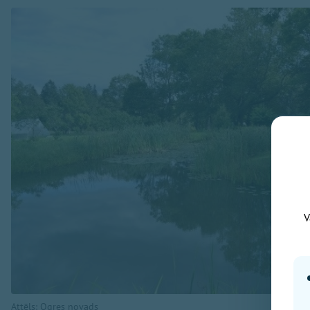
V
Attēls: Ogres novads