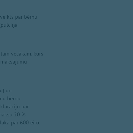
veikts par bērnu
(pulciņa
 tam vecākam, kurš
ti maksājumu
bu) un
enu bērnu
larāciju par
rmaksu 20 %
āka par 600 eiro,