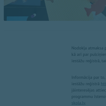
Nodokļa atmaksa pi
kā arī par pulciņie
iestāžu reģistrā, t
Informācija par to,
iestāžu reģistrā
htt
jāinteresējas attie
programmu īstenotā
skola.lv
.