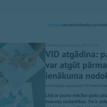
Kultūra
Aktuāli
Drošība
Sports
Viedok
Trešdiena, 6. septembris, 2023 21:52
VID atgādina: pa
var atgūt pārma
ienākuma nodok
Informāciju sagatavoja VID Sabiedrisk
Līdz ar jauno mācību gadu ats
interešu nodarbības. Tie ir iz