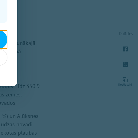
Dalīties
apkopotā
ISKI" jaunākajā
imniecībā
augusi līdz 350,9
Kopēt saiti
ās zemes.
novados.
3 %) un Alūksnes
 Ludzas novadi
iekotās platības