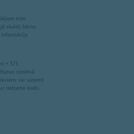
šējiem trim
jā skaitā, bērnu
 informācija
ni + 371
rēšanas sistēmā
, ikviens var saņemt
 tur redzamo kodu.