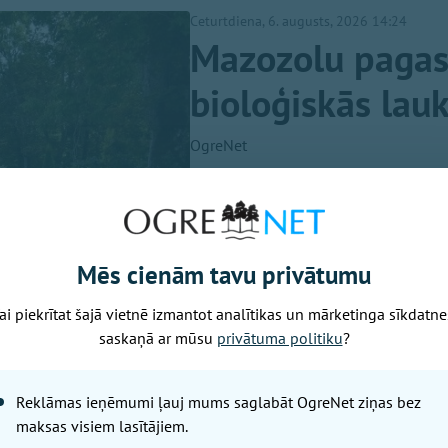
Ceturtdiena, 6. augusts, 2026 14:24
Mazozolu pagast
bioloģiskās lau
OgreNet
Ogres novada Mazozolu pagasts 
zaļākajiem pagastiem - šeit bi
lauksaimniecībā izmantojamās z
valsts vidējā rādītāja un vienī
Mēs cienām tavu privātumu
BIO TOP 10 sarakstā pēc bioloģ
īpatsvara. Šāds sasniegums ap
ai piekrītat šajā vietnē izmantot analītikas un mārketinga sīkdatne
saskaņā ar mūsu
privātuma politiku
?
saimniekošana kļuvusi par dom
ceturtdaļās lauku netiek izmant
par labu gan videi, gan vietēj
Reklāmas ieņēmumi ļauj mums saglabāt OgreNet ziņas bez
maksas visiem lasītājiem.