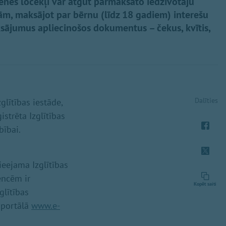
imenes locekļi var atgūt pārmaksāto iedzīvotāju
ām, maksājot par bērnu (līdz 18 gadiem) interešu
ksājumus apliecinošos dokumentus – čekus, kvītis,
.
Dalīties
lītības iestāde,
istrēta Izglītības
bībai.
pieejama Izglītības
encēm ir
Kopēt saiti
glītības
 portālā
www.e-