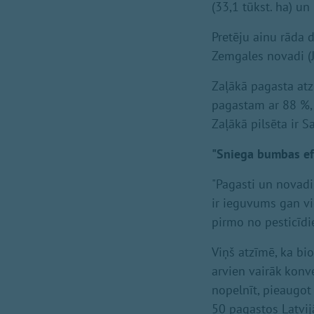
(33,1 tūkst. ha) un
Pretēju ainu rāda 
Zemgales novadi (J
Zaļākā pagasta at
pagastam ar 88 %,
Zaļākā pilsēta ir 
"Sniega bumbas ef
"Pagasti un novadi
ir ieguvums gan vie
pirmo no pesticīdi
Viņš atzīmē, ka b
arvien vairāk konv
nopelnīt, pieaugot
50 pagastos Latvij