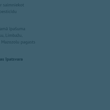
ir saimniekot
 pesticīdu
stamā īpašuma
su, Limbažu,
a Mazozolu pagasts
as īpatsvara