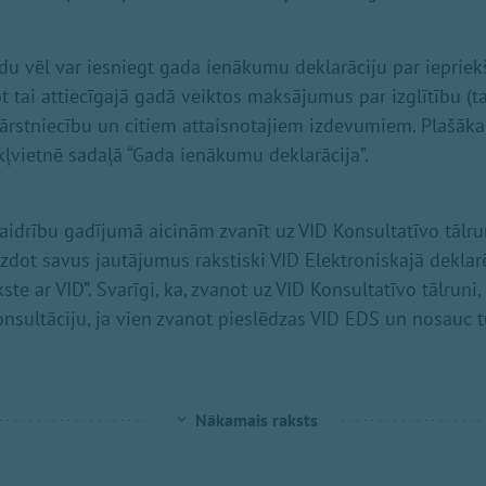
du vēl var iesniegt gada ienākumu deklarāciju par iepriek
 tai attiecīgajā gadā veiktos maksājumus par izglītību (ta
), ārstniecību un citiem attaisnotajiem izdevumiem. Plašāka
ļvietnē sadaļā “Gada ienākumu deklarācija”.
idrību gadījumā aicinām zvanīt uz VID Konsultatīvo tālru
zdot savus jautājumus rakstiski VID Elektroniskajā dekla
ste ar VID”. Svarīgi, ka, zvanot uz VID Konsultatīvo tālruni
konsultāciju, ja vien zvanot pieslēdzas VID EDS un nosauc
Nākamais raksts