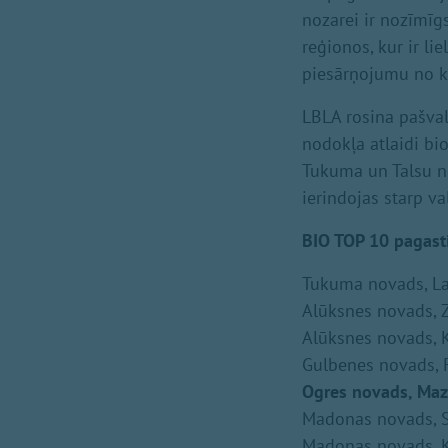
nozarei ir nozīmīg
reģionos, kur ir li
piesārņojumu no k
LBLA rosina pašva
nodokļa atlaidi bi
Tukuma un Talsu n
ierindojas starp va
BIO TOP 10 pagasti
Tukuma novads, L
Alūksnes novads, Z
Alūksnes novads, 
Gulbenes novads, 
Ogres novads, Maz
Madonas novads, S
Madonas novads, K