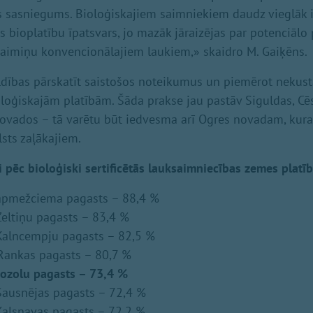
s sasniegums. Bioloģiskajiem saimniekiem daudz vieglāk 
els bioplatību īpatsvars, jo mazāk jāraizējas par potenciālo
aimiņu konvencionālajiem laukiem,» skaidro M. Gaiķēns.
ldības pārskatīt saistošos noteikumus un piemērot neku
oloģiskajām platībām. Šāda prakse jau pastāv Siguldas, Cē
ovados – tā varētu būt iedvesma arī Ogres novadam, kur
lsts zaļākajiem.
 pēc bioloģiski sertificētās lauksaimniecības zemes platīb
apmežciema pagasts – 88,4 %
eltiņu pagasts – 83,4 %
Kalncempju pagasts – 82,5 %
Rankas pagasts – 80,7 %
ozolu pagasts – 73,4 %
ausnējas pagasts – 72,4 %
alsnavas pagasts – 72,2 %