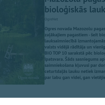
bioloģiskās lau
OgreNet
Ogres novada Mazozolu pagasts 
zaļākajiem pagastiem - šeit bi
lauksaimniecībā izmantojamās z
valsts vidējā rādītāja un vienī
BIO TOP 10 sarakstā pēc bioloģ
īpatsvara. Šāds sasniegums ap
saimniekošana kļuvusi par dom
ceturtdaļās lauku netiek izmant
par labu gan videi, gan vietēj