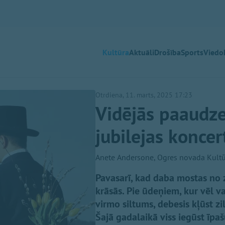
Kultūra
Aktuāli
Drošība
Sports
Viedok
Otrdiena, 11. marts, 2025 17:23
Vidējās paaudze
jubilejas koncer
Anete Andersone, Ogres novada Kultū
Pavasarī, kad daba mostas no 
krāsās. Pie ūdeņiem, kur vēl v
virmo siltums, debesis kļūst zi
Šajā gadalaikā viss iegūst īpa