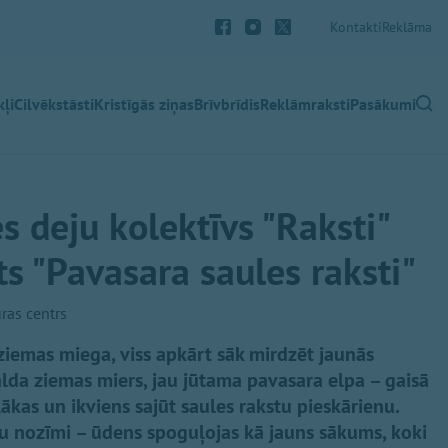
Kontakti
Reklāma
ļi
Cilvēkstāsti
Kristīgās ziņas
Brīvbrīdis
Reklāmraksti
Pasākumi
s deju kolektīvs "Raksti"
ts "Pavasara saules raksti"
ras centrs
ziemas miega, viss apkārt sāk mirdzēt jaunās
alda ziemas miers, jau jūtama pavasara elpa – gaisā
lākas un ikviens sajūt saules rakstu pieskārienu.
šu nozīmi – ūdens spoguļojas kā jauns sākums, koki