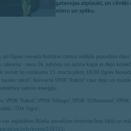
gatavojas atplaukt, un cilvēki
mieru un spēku.
a, arī Ogres novada Kultūras centra vidējās paaudzes deju k
 sākumu - savu 26. jubileju un aicina kopā ar deju kolek
 svinēt šo notikumu 15. martā plkst. 18.00 Ogres Novada
 saules raksti". Koncertā VPDK “Raksti” caur deju un mūzi
olektīva radošo enerģiju.
es: VPDK "Raksti", VPDK "Ačkups", VPDK "Dižbramaņi", VPDK
andāls", TDA "Ogre".
 var iegādāties Biļešu paradīzes tirdzniecības tīklā un mā
paradize.lv/lv/event/150321
.