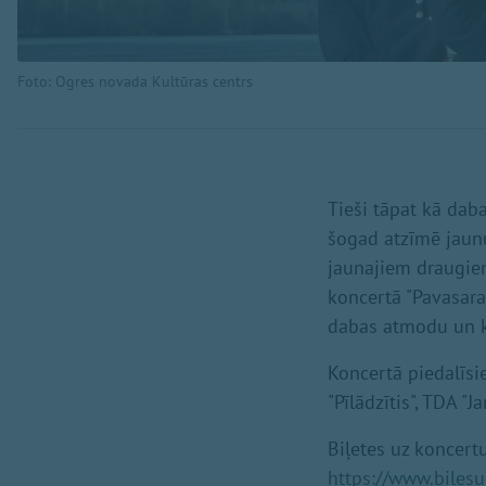
Foto: Ogres novada Kultūras centrs
Tieši tāpat kā dab
šogad atzīmē jaunu
jaunajiem draugiem
koncertā "Pavasara
dabas atmodu un k
Koncertā piedalīsi
"Pīlādzītis", TDA "J
Biļetes uz koncertu
https://www.bilesu