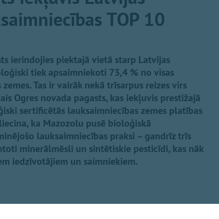
ksaimniecības TOP 10
ierindojies piektajā vietā starp Latvijas
oloģiski tiek apsaimniekoti 73,4 % no visas
emes. Tas ir vairāk nekā trīsarpus reizes virs
gais Ogres novada pagasts, kas iekļuvis prestižajā
iski sertificētās lauksaimniecības zemes platības
liecina, ka Mazozolu pusē bioloģiskā
inējošo lauksaimniecības praksi – gandrīz trīs
oti minerālmēsli un sintētiskie pesticīdi, kas nāk
iem iedzīvotājiem un saimniekiem.