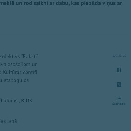
 meklē un rod saikni ar dabu, kas piepilda viņus ar
Dalīties
olektīvs "Raksti"
tīva esošajiem un
 Kultūras centrā
ku atspoguļos
 "Līdums", BJDK
Kopēt saiti
jas lapā