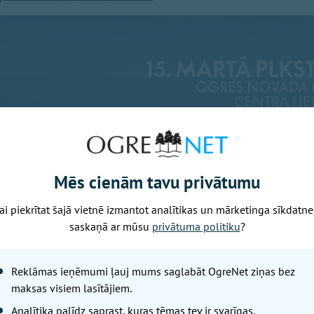
Mēs cienām tavu privātumu
ai piekrītat šajā vietnē izmantot analītikas un mārketinga sīkdatne
saskaņā ar mūsu
privātuma politiku
?
Reklāmas ieņēmumi ļauj mums saglabāt OgreNet ziņas bez
maksas visiem lasītājiem.
Analītika palīdz saprast, kuras tēmas tev ir svarīgas.