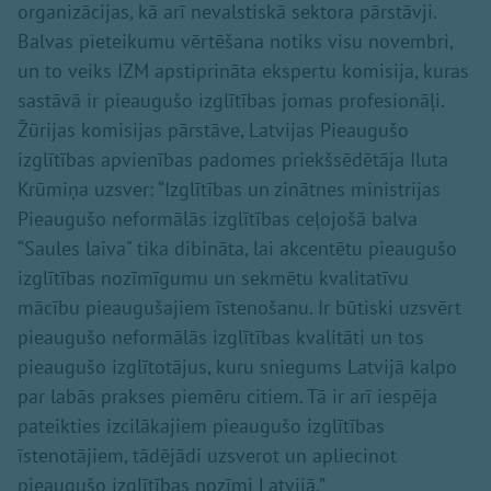
organizācijas, kā arī nevalstiskā sektora pārstāvji.
Balvas pieteikumu vērtēšana notiks visu novembri,
un to veiks IZM apstiprināta ekspertu komisija, kuras
sastāvā ir pieaugušo izglītības jomas profesionāļi.
Žūrijas komisijas pārstāve, Latvijas Pieaugušo
izglītības apvienības padomes priekšsēdētāja Iluta
Krūmiņa uzsver: “Izglītības un zinātnes ministrijas
Pieaugušo neformālās izglītības ceļojošā balva
“Saules laiva" tika dibināta, lai akcentētu pieaugušo
izglītības nozīmīgumu un sekmētu kvalitatīvu
mācību pieaugušajiem īstenošanu. Ir būtiski uzsvērt
pieaugušo neformālās izglītības kvalitāti un tos
pieaugušo izglītotājus, kuru sniegums Latvijā kalpo
par labās prakses piemēru citiem. Tā ir arī iespēja
pateikties izcilākajiem pieaugušo izglītības
īstenotājiem, tādējādi uzsverot un apliecinot
pieaugušo izglītības nozīmi Latvijā.”