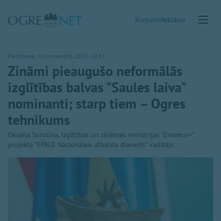
Kontakti
Reklāma
Piektdiena, 10. novembris, 2023 10:31
Zināmi pieaugušo neformālās
izglītības balvas "Saules laiva"
nominanti; starp tiem – Ogres
tehnikums
Oksana Soročina, Izglītības un zinātnes ministrijas "Erasmus+"
projekta "EPALE Nacionālais atbalsta dienests" vadītāja