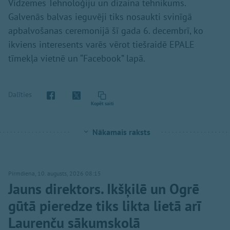
Vidzemes Tehnoloģiju un dizaina tehnikums.
Galvenās balvas ieguvēji tiks nosaukti svinīgā
apbalvošanas ceremonijā šī gada 6. decembrī, ko
ikviens interesents varēs vērot tiešraidē EPALE
tīmekļa vietnē un “Facebook” lapā.
Dalīties
Kopēt saiti
Nākamais raksts
Pirmdiena, 10. augusts, 2026 08:15
Jauns direktors. Ikšķilē un Ogrē
gūtā pieredze tiks likta lietā arī
Laurenču sākumskolā