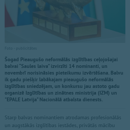
Foto - publicitātes
Šogad Pieaugušo neformālās izglītības ceļojošajai
balvai “Saules laiva” izvirzīti 14 nominanti, un
novembrī norisināsies pieteikumu izvērtēšana. Balvu
ik gadu piešķir labākajam pieaugušo neformālās
izglītības sniedzējam, un konkursu jau astoto gadu
organizē Izglītības un zinātnes ministrija (IZM) un
"EPALE Latvija" Nacionālā atbalsta dienests.
Starp balvas nominantiem atrodamas profesionālās
un augstākās izglītības iestādes, privātās mācību