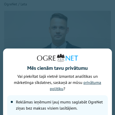
OgreNet / Leta
Mēs cienām tavu privātumu
Vai piekrītat šajā vietnē izmantot analītikas un
mārketinga sīkdatnes, saskaņā ar mūsu
privātuma
Einārs Ervīns Deribo, Publicitātes foto
politiku
?
Šodien Laurenču sākumskolas direktora amatā stājas
Einārs Ervīns Deribo, kas daudzus gadus darbojies arī
Reklāmas ieņēmumi ļauj mums saglabāt OgreNet
Ogres novada izglītības iestādēs. Savulaik četru gadu
ziņas bez maksas visiem lasītājiem.
garumā strādājis Ikšķiles novada Izglītības sporta un