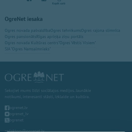
Kopēt saiti
OgreNet iesaka
Ogres novada pašvaldība
Ogres tehnikums
Ogres rajona slimnīca
Ogres pansionāts
Rīgas apriņķa ziņu portāls
Ogres novada Kultūras centrs
"Ogres Vēstis Visiem"
SIA "Ogres Namsaimnieks"
Sekojiet mums līdzi sociālajos medijos. Jaunākie
notikumi, interesanti stāsti, izklaide un kultūra.
ogrenet.lv
ogrenet_lv
ogrenet
redaktors@ogrenet.lv