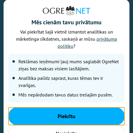
Mēs cienām tavu privātumu
Vai piekrītat šajā vietnē izmantot analītikas un
Vēlaties izteikt savu viedokli par portālu? Pamanījāt kļūdu? Ir
mārketinga sīkdatnes, saskaņā ar mūsu
privātuma
problēma, ko vēlaties apspriest publiski? Vēlaties iesūtīt rakstu par
politiku
?
Jums aktuālu tēmu? Varbūt Jums vajadzīgs padoms? Rakstiet uz
info@ogrenet.lv
. Centīsimies palīdzēt!
Reklāmas ieņēmumi ļauj mums saglabāt OgreNet
Izdevējs: SIA "Ogres Balss".
ziņas bez maksas visiem lasītājiem.
Reģ. nr.: 40103433357.
Analītika palīdz saprast, kuras tēmas tev ir
Juridiskā adrese: Lāčplēša iela 24
svarīgas.
Mēs nepārdodam tavus datus trešajām pusēm.
Ētikas kodeks
Lietošanas noteikumi
Autortiesības
Piekrītu
Kontakti
Reklāma