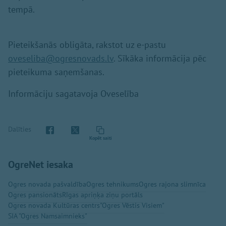
tempā.
Pieteikšanās obligāta, rakstot uz e-pastu
oveseliba@ogresnovads.lv
. Sīkāka informācija pēc
pieteikuma saņemšanas.
Informāciju sagatavoja Oveselība
Dalīties
Kopēt saiti
OgreNet iesaka
Ogres novada pašvaldība
Ogres tehnikums
Ogres rajona slimnīca
Ogres pansionāts
Rīgas apriņķa ziņu portāls
Ogres novada Kultūras centrs
"Ogres Vēstis Visiem"
SIA "Ogres Namsaimnieks"