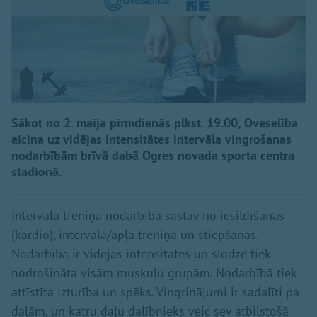
Sākot no 2. maija pirmdienās plkst. 19.00, Oveselība
aicina uz vidējas intensitātes intervāla vingrošanas
nodarbībām brīvā dabā Ogres novada sporta centra
stadionā.
Intervāla treniņa nodarbība sastāv no iesildīšanās
(kardio), intervāla/apļa treniņa un stiepšanās.
Nodarbība ir vidējas intensitātes un slodze tiek
nodrošināta visām muskuļu grupām. Nodarbībā tiek
attīstīta izturība un spēks. Vingrinājumi ir sadalīti pa
daļām, un katru daļu dalībnieks veic sev atbilstošā