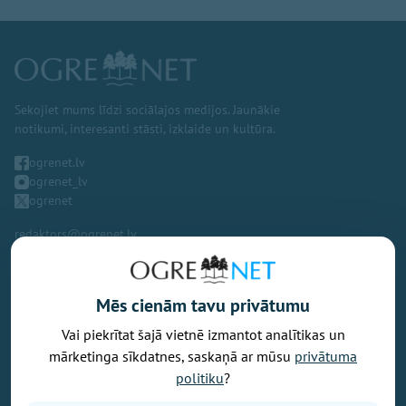
Sekojiet mums līdzi sociālajos medijos. Jaunākie
notikumi, interesanti stāsti, izklaide un kultūra.
ogrenet.lv
ogrenet_lv
ogrenet
redaktors@ogrenet.lv
Mēs cienām tavu privātumu
Vai piekrītat šajā vietnē izmantot analītikas un
Vēlaties izteikt savu viedokli par portālu? Pamanījāt kļūdu? Ir
mārketinga sīkdatnes, saskaņā ar mūsu
privātuma
problēma, ko vēlaties apspriest publiski? Vēlaties iesūtīt rakstu par
politiku
?
Jums aktuālu tēmu? Varbūt Jums vajadzīgs padoms? Rakstiet uz
info@ogrenet.lv
. Centīsimies palīdzēt!