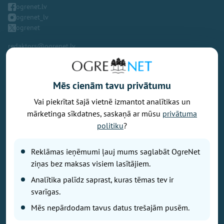
ogrenet.lv
ogrenet_lv
ogrenet
redaktors@ogrenet.lv
Mēs cienām tavu privātumu
Vai piekrītat šajā vietnē izmantot analītikas un
Vēlaties izteikt savu viedokli par portālu? Pamanījāt kļūdu? Ir
mārketinga sīkdatnes, saskaņā ar mūsu
privātuma
problēma, ko vēlaties apspriest publiski? Vēlaties iesūtīt rakstu par
politiku
?
Jums aktuālu tēmu? Varbūt Jums vajadzīgs padoms? Rakstiet uz
info@ogrenet.lv
. Centīsimies palīdzēt!
Reklāmas ieņēmumi ļauj mums saglabāt OgreNet
Izdevējs: SIA "Ogres Balss".
ziņas bez maksas visiem lasītājiem.
Reģ. nr.: 40103433357.
Analītika palīdz saprast, kuras tēmas tev ir
Juridiskā adrese: Lāčplēša iela 24
svarīgas.
Mēs nepārdodam tavus datus trešajām pusēm.
Ētikas kodeks
Lietošanas noteikumi