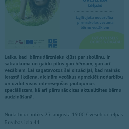
Laiks, kad bērnudārznieks kļūst par skolēnu, ir
satraukuma un gaidu pilns gan bērnam, gan arī
vecākiem. Lai sagatavotos šai situācijai, kad mainās
ierastā ikdiena, aicinām vecākus apmeklēt nodarbību
un uzdot visus interesējošos jautājumus
speciālistam, kā arī pārrunāt citas aktualitātes bērnu
audzināšanā.
Nodarbība notiks 23. augustā 19.00 Oveselība telpās
Brīvības ielā 44.