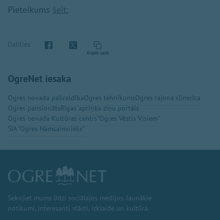
Pieteikums
šeit:
Dalīties
Kopēt saiti
OgreNet iesaka
Ogres novada pašvaldība
Ogres tehnikums
Ogres rajona slimnīca
Ogres pansionāts
Rīgas apriņķa ziņu portāls
Ogres novada Kultūras centrs
"Ogres Vēstis Visiem"
SIA "Ogres Namsaimnieks"
Sekojiet mums līdzi sociālajos medijos. Jaunākie
notikumi, interesanti stāsti, izklaide un kultūra.