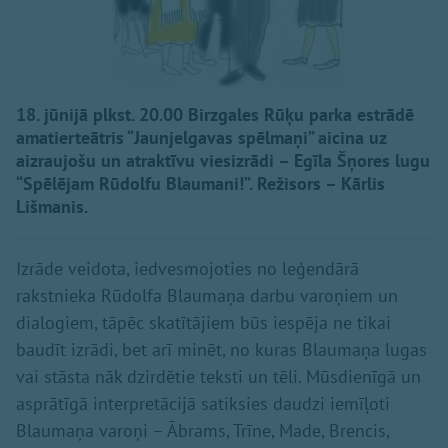
18. jūnijā plkst. 20.00 Birzgales Rūķu parka estrādē
amatierteātris “Jaunjelgavas spēlmaņi” aicina uz
aizraujošu un atraktīvu viesizrādi – Egīla Šņores lugu
“Spēlējam Rūdolfu Blaumani!”. Režisors – Kārlis
Lišmanis.
Izrāde veidota, iedvesmojoties no leģendārā
rakstnieka Rūdolfa Blaumaņa darbu varoņiem un
dialogiem, tāpēc skatītājiem būs iespēja ne tikai
baudīt izrādi, bet arī minēt, no kuras Blaumaņa lugas
vai stāsta nāk dzirdētie teksti un tēli. Mūsdienīgā un
asprātīgā interpretācijā satiksies daudzi iemīļoti
Blaumaņa varoņi – Ābrams, Trīne, Made, Brencis,