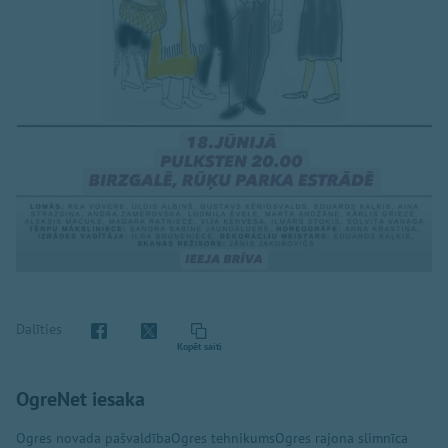
Dalīties
Kopēt saiti
OgreNet iesaka
Ogres novada pašvaldība
Ogres tehnikums
Ogres rajona slimnīca