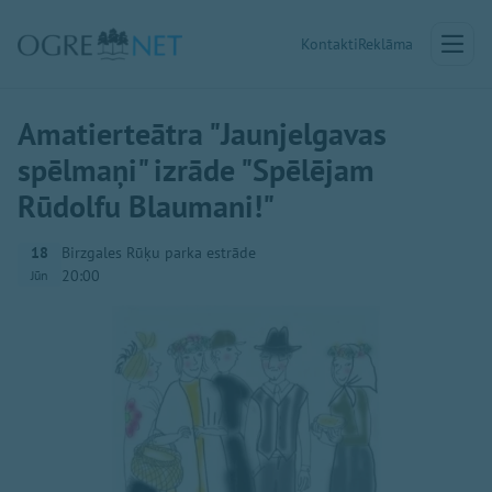
Kontakti
Reklāma
Amatierteātra "Jaunjelgavas
spēlmaņi" izrāde "Spēlējam
Rūdolfu Blaumani!"
18
Birzgales Rūķu parka estrāde
20:00
Jūn