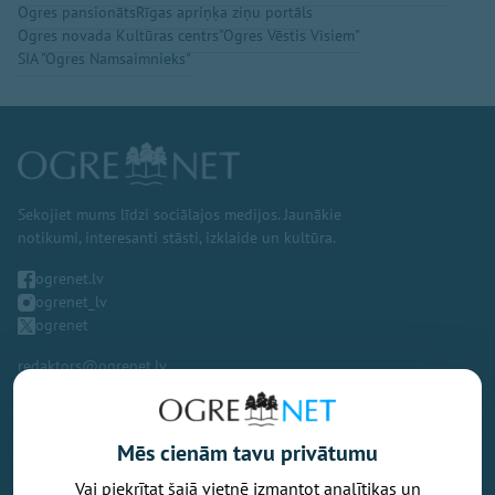
Ogres pansionāts
Rīgas apriņķa ziņu portāls
Ogres novada Kultūras centrs
"Ogres Vēstis Visiem"
SIA "Ogres Namsaimnieks"
Sekojiet mums līdzi sociālajos medijos. Jaunākie
notikumi, interesanti stāsti, izklaide un kultūra.
ogrenet.lv
ogrenet_lv
ogrenet
redaktors@ogrenet.lv
Mēs cienām tavu privātumu
Vai piekrītat šajā vietnē izmantot analītikas un