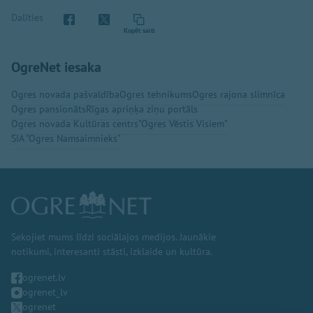
Dalīties
Kopēt saiti
OgreNet iesaka
Ogres novada pašvaldība
Ogres tehnikums
Ogres rajona slimnīca
Ogres pansionāts
Rīgas apriņķa ziņu portāls
Ogres novada Kultūras centrs
"Ogres Vēstis Visiem"
SIA "Ogres Namsaimnieks"
Sekojiet mums līdzi sociālajos medijos. Jaunākie
notikumi, interesanti stāsti, izklaide un kultūra.
ogrenet.lv
ogrenet_lv
ogrenet