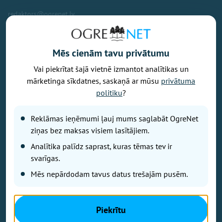
redaktors@ogrenet.lv
Mēs cienām tavu privātumu
Vai piekrītat šajā vietnē izmantot analītikas un
Vēlaties izteikt savu viedokli par portālu? Pamanījāt kļūdu? Ir
mārketinga sīkdatnes, saskaņā ar mūsu
privātuma
problēma, ko vēlaties apspriest publiski? Vēlaties iesūtīt rakstu par
politiku
?
Jums aktuālu tēmu? Varbūt Jums vajadzīgs padoms? Rakstiet uz
info@ogrenet.lv
. Centīsimies palīdzēt!
Reklāmas ieņēmumi ļauj mums saglabāt OgreNet
Izdevējs: SIA "Ogres Balss".
ziņas bez maksas visiem lasītājiem.
Reģ. nr.: 40103433357.
Analītika palīdz saprast, kuras tēmas tev ir
Juridiskā adrese: Lāčplēša iela 24
svarīgas.
Mēs nepārdodam tavus datus trešajām pusēm.
Ētikas kodeks
Lietošanas noteikumi
Autortiesības
Piekrītu
Kontakti