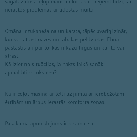
sagatavoties ceļojumam un ko labāk neņemt līdzi, lai
nerastos problēmas ar lidostas muitu.
Omāna ir tuksnešaina un karsta, tāpēc svarīgi zināt,
kur var atrast oāzes un labākās peldvietas. Elīna
pastāstīs arī par to, kas ir kazu tirgus un kur to var
atrast.
Kā iziet no situācijas, ja nakts laikā sanāk
apmaldīties tuksnesī?
Kā ir ceļot mašīnā ar telti uz jumta ar ierobežotām
ērtībām un ārpus ierastās komforta zonas.
Pasākuma apmeklējums ir bez maksas.