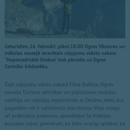
Ceturtdien,16. februārī, plkst.18.00 Ogres Vēstures un
mākslas muzejā iecerētais ceļojumu stāstu vakars
“Nepieradinātā Omāna” tiek pārcelts uz Ogres
Centrālo bibliotēku.
Šajā ceļojumu stāstu vakarā Elīna Baltiņa, Ogres
novada Tūrisma attīstības un plānošanas nodaļas
vadītāja un ceļotāja, iepazīstinās ar Omānu, zemi, kur
pagaidām vēl ir salīdzinoši maz tūristu. Viņa sniegs
arī praktiskus padomus, apmeklējot šo Arābijas
pussalas valsti, piemēram, ko būtu svarīgi aplūkot, kā