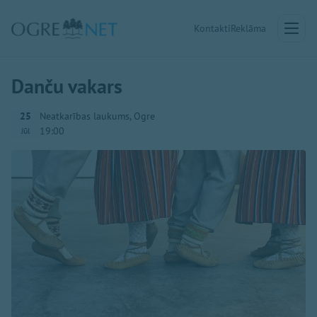
Kontakti
Reklāma
Danču vakars
25
Neatkarības laukums, Ogre
19:00
Jūl