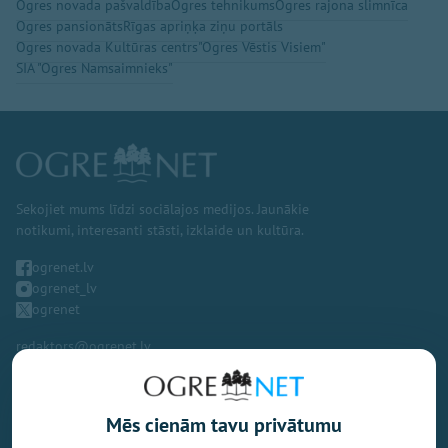
Ogres novada pašvaldība
Ogres tehnikums
Ogres rajona slimnīca
Ogres pansionāts
Rīgas apriņķa ziņu portāls
Ogres novada Kultūras centrs
"Ogres Vēstis Visiem"
SIA "Ogres Namsaimnieks"
Sekojiet mums līdzi sociālajos medijos. Jaunākie
notikumi, interesanti stāsti, izklaide un kultūra.
ogrenet.lv
ogrenet_lv
ogrenet
redaktors@ogrenet.lv
Mēs cienām tavu privātumu