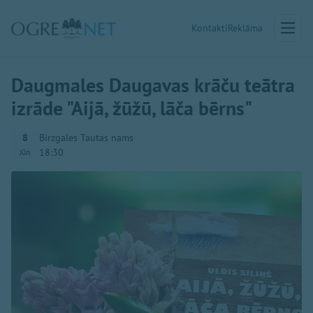
Kontakti
Reklāma
Daugmales Daugavas krāču teātra
izrāde "Aijā, žūžū, lāča bērns"
8
Birzgales Tautas nams
18:30
Jūn