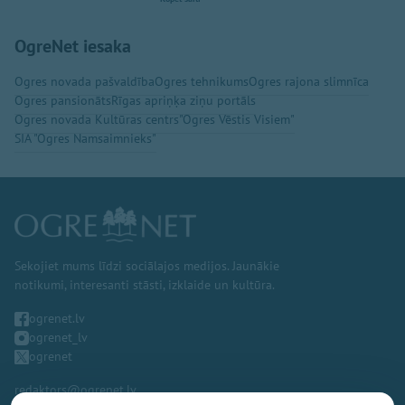
OgreNet iesaka
Ogres novada pašvaldība
Ogres tehnikums
Ogres rajona slimnīca
Ogres pansionāts
Rīgas apriņķa ziņu portāls
Ogres novada Kultūras centrs
"Ogres Vēstis Visiem"
SIA "Ogres Namsaimnieks"
Sekojiet mums līdzi sociālajos medijos. Jaunākie
notikumi, interesanti stāsti, izklaide un kultūra.
ogrenet.lv
ogrenet_lv
ogrenet
redaktors@ogrenet.lv