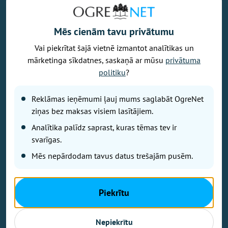
Mēs cienām tavu privātumu
Vai piekrītat šajā vietnē izmantot analītikas un
Vēlaties izteikt savu viedokli par portālu? Pamanījāt kļūdu? Ir
mārketinga sīkdatnes, saskaņā ar mūsu
privātuma
problēma, ko vēlaties apspriest publiski? Vēlaties iesūtīt rakstu par
politiku
?
Jums aktuālu tēmu? Varbūt Jums vajadzīgs padoms? Rakstiet uz
info@ogrenet.lv
. Centīsimies palīdzēt!
Reklāmas ieņēmumi ļauj mums saglabāt OgreNet
Izdevējs: SIA "Ogres Balss".
ziņas bez maksas visiem lasītājiem.
Reģ. nr.: 40103433357.
Analītika palīdz saprast, kuras tēmas tev ir
Juridiskā adrese: Lāčplēša iela 24
svarīgas.
Mēs nepārdodam tavus datus trešajām pusēm.
Ētikas kodeks
Lietošanas noteikumi
Autortiesības
Piekrītu
Kontakti
Reklāma
Nepiekrītu