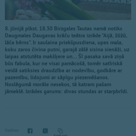
8. jūnijā plkst. 18.30 Birzgales Tautas namā notiks
Daugmales Daugavas krāču teātra izrāde "Aijā, žūžū,
lāča bērns". Ir saulaina priekšpusdiena, upes mala,
koku zaros čivina putni, garajā zālē sisina sienāži, uz
laipas atstutēta makšķere un… Šī pasaka savā ziņā
būs fabula, kur ne visai pamācošā, tomēr satīriskā
veidā satiksies draudzība ar nodevību, godkāre ar
pazemību, lidojumi ar sāpīgu piezemēšanos.
Noslēgumā morāle nesekos, tā katram pašam
jāmeklē. Izrādes garums: divas stundas ar starpbrīdi.
Dalīties
Kopēt saiti