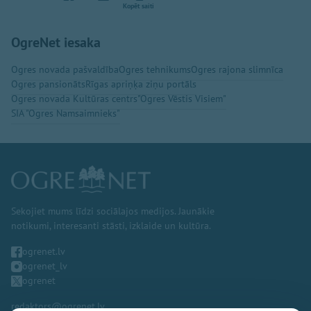
Kopēt saiti
OgreNet iesaka
Ogres novada pašvaldība
Ogres tehnikums
Ogres rajona slimnīca
Ogres pansionāts
Rīgas apriņķa ziņu portāls
Ogres novada Kultūras centrs
"Ogres Vēstis Visiem"
SIA "Ogres Namsaimnieks"
Sekojiet mums līdzi sociālajos medijos. Jaunākie
notikumi, interesanti stāsti, izklaide un kultūra.
ogrenet.lv
ogrenet_lv
ogrenet
redaktors@ogrenet.lv