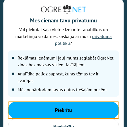
Mēs cienām tavu privātumu
Vai piekrītat šajā vietnē izmantot analītikas un
Vēlaties izteikt savu viedokli par portālu? Pamanījāt kļūdu? Ir
mārketinga sīkdatnes, saskaņā ar mūsu
privātuma
problēma, ko vēlaties apspriest publiski? Vēlaties iesūtīt rakstu par
politiku
?
Jums aktuālu tēmu? Varbūt Jums vajadzīgs padoms? Rakstiet uz
info@ogrenet.lv
. Centīsimies palīdzēt!
Reklāmas ieņēmumi ļauj mums saglabāt OgreNet
Izdevējs: SIA "Ogres Balss".
ziņas bez maksas visiem lasītājiem.
Reģ. nr.: 40103433357.
Analītika palīdz saprast, kuras tēmas tev ir
Juridiskā adrese: Lāčplēša iela 24
svarīgas.
Mēs nepārdodam tavus datus trešajām pusēm.
Ētikas kodeks
Lietošanas noteikumi
Autortiesības
Piekrītu
Kontakti
Reklāma
Nepiekrītu