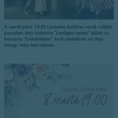
8. martā plkst. 19.00 Lauberes Kultūras namā vidējās
paaudzes deju kolektīvs “Lustīgais spiets” ielūdz uz
koncertu "Sudrabkāzas", kurā piedalīsies arī deju
draugi. Ieeja bez maksas.