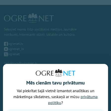
Sekojiet mums līdzi sociālajos medijos. Jaunākie
notikumi, interesanti stāsti, izklaide un kultūra.
ogrenet.lv
ogrenet_lv
ogrenet
redaktors@ogrenet.lv
Mēs cienām tavu privātumu
Vai piekrītat šajā vietnē izmantot analītikas un
Vēlaties izteikt savu viedokli par portālu? Pamanījāt kļūdu? Ir
mārketinga sīkdatnes, saskaņā ar mūsu
privātuma
problēma, ko vēlaties apspriest publiski? Vēlaties iesūtīt rakstu par
politiku
?
Jums aktuālu tēmu? Varbūt Jums vajadzīgs padoms? Rakstiet uz
info@ogrenet.lv
. Centīsimies palīdzēt!