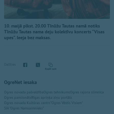
10. maijā plkst. 20.00 Tīnūžu Tautas namā notiks
Tīnūžu Tautas nama deju kolektīvu koncerts “Visas
upes”. Ieeja bez maksas.
Dalīties
Kopēt saiti
OgreNet iesaka
Ogres novada pašvaldība
Ogres tehnikums
Ogres rajona slimnīca
Ogres pansionāts
Rīgas apriņķa ziņu portāls
Ogres novada Kultūras centrs
"Ogres Vēstis Visiem"
SIA "Ogres Namsaimnieks"