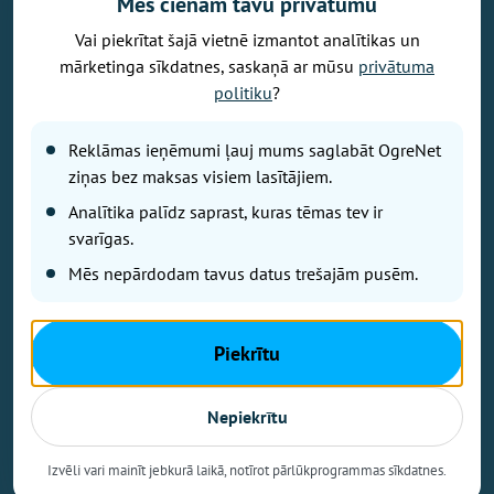
Mēs cienām tavu privātumu
Vai piekrītat šajā vietnē izmantot analītikas un
Vēlaties izteikt savu viedokli par portālu? Pamanījāt kļūdu? Ir
mārketinga sīkdatnes, saskaņā ar mūsu
privātuma
problēma, ko vēlaties apspriest publiski? Vēlaties iesūtīt rakstu par
politiku
?
Jums aktuālu tēmu? Varbūt Jums vajadzīgs padoms? Rakstiet uz
info@ogrenet.lv
. Centīsimies palīdzēt!
Reklāmas ieņēmumi ļauj mums saglabāt OgreNet
Izdevējs: SIA "Ogres Balss".
ziņas bez maksas visiem lasītājiem.
Reģ. nr.: 40103433357.
Analītika palīdz saprast, kuras tēmas tev ir
Juridiskā adrese: Lāčplēša iela 24
svarīgas.
Mēs nepārdodam tavus datus trešajām pusēm.
Ētikas kodeks
Lietošanas noteikumi
Autortiesības
Piekrītu
Kontakti
Reklāma
Nepiekrītu
Autortiesības © Ogrenet 2026.
Visas tiesības aizsargātas.
Izvēli vari mainīt jebkurā laikā, notīrot pārlūkprogrammas sīkdatnes.