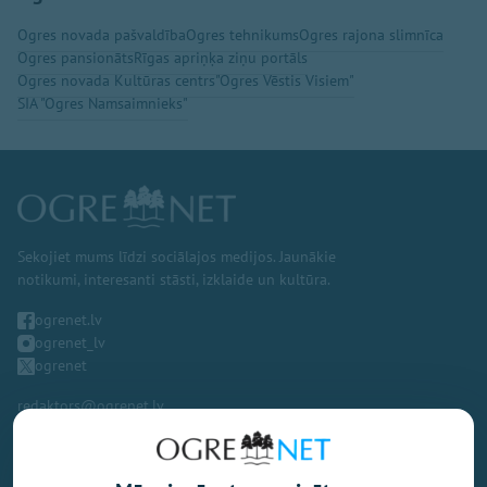
Ogres novada pašvaldība
Ogres tehnikums
Ogres rajona slimnīca
Ogres pansionāts
Rīgas apriņķa ziņu portāls
Ogres novada Kultūras centrs
"Ogres Vēstis Visiem"
SIA "Ogres Namsaimnieks"
Sekojiet mums līdzi sociālajos medijos. Jaunākie
notikumi, interesanti stāsti, izklaide un kultūra.
ogrenet.lv
ogrenet_lv
ogrenet
redaktors@ogrenet.lv