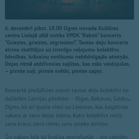
6. decembrī plkst. 18.00 Ogres novada Kultūras
centra Lielajā zālē notiks VPDK "Raksti" koncerts
"Griezies, griezies, atgriezies!". Tautas deju koncerts
aicina skatītājus uz sirsnīgu ceļojumu kolektīvu
bērnības, krāsainu notikumu nebēdnīgajās atmiņās.
Dejas ritmā atdzīvosies sajūtas, kas mūs veidojušas,
– pirmie soļi, pirmie svētki, pirmie sapņi.
Koncertā piedalīsies astoņi tautas deju kolektīvi no
dažādām Latvijas pilsētām – Rīgas, Ķekavas, Saldus,
Ogres, kā arī īpašie viesi no Lietuvas, kas bagātinās
vakaru ar savu dejas stāstu. Katrs kolektīvs nesīs
savu krāsu, savu ritmu, savu prieka atmiņu.
Šis vakars būs kā kopīga atgriešanās – pie saknēm,