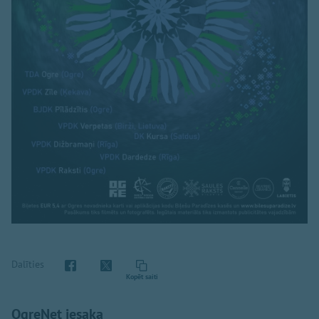
Dalīties
Kopēt saiti
OgreNet iesaka