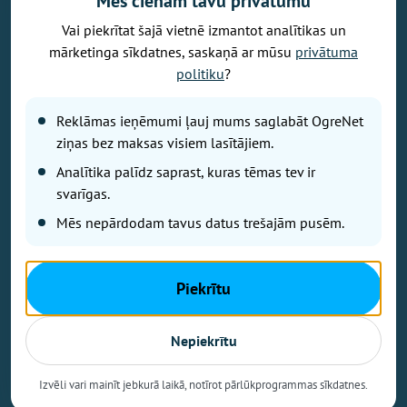
Mēs cienām tavu privātumu
Vai piekrītat šajā vietnē izmantot analītikas un
Vēlaties izteikt savu viedokli par portālu? Pamanījāt kļūdu? Ir
mārketinga sīkdatnes, saskaņā ar mūsu
privātuma
problēma, ko vēlaties apspriest publiski? Vēlaties iesūtīt rakstu par
politiku
?
Jums aktuālu tēmu? Varbūt Jums vajadzīgs padoms? Rakstiet uz
info@ogrenet.lv
. Centīsimies palīdzēt!
Reklāmas ieņēmumi ļauj mums saglabāt OgreNet
Izdevējs: SIA "Ogres Balss".
ziņas bez maksas visiem lasītājiem.
Reģ. nr.: 40103433357.
Analītika palīdz saprast, kuras tēmas tev ir
Juridiskā adrese: Lāčplēša iela 24
svarīgas.
Mēs nepārdodam tavus datus trešajām pusēm.
Ētikas kodeks
Lietošanas noteikumi
Autortiesības
Piekrītu
Kontakti
Reklāma
Nepiekrītu
Autortiesības © Ogrenet 2026.
Visas tiesības aizsargātas.
Izvēli vari mainīt jebkurā laikā, notīrot pārlūkprogrammas sīkdatnes.