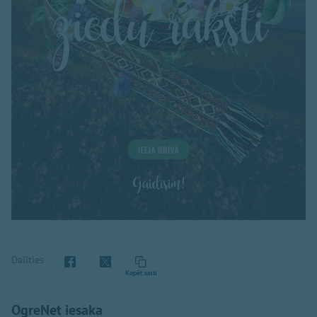
Dalīties
Kopēt saiti
OgreNet iesaka