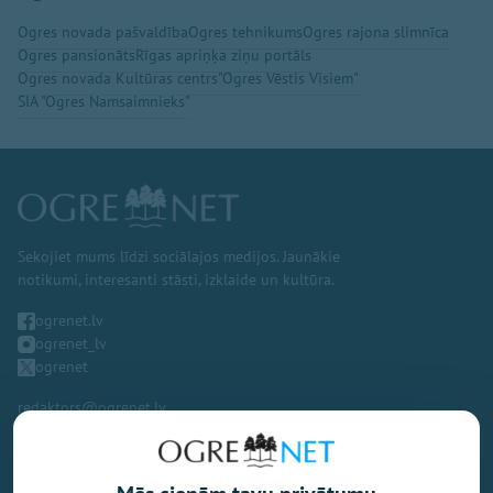
Ogres novada pašvaldība
Ogres tehnikums
Ogres rajona slimnīca
Ogres pansionāts
Rīgas apriņķa ziņu portāls
Ogres novada Kultūras centrs
"Ogres Vēstis Visiem"
SIA "Ogres Namsaimnieks"
Sekojiet mums līdzi sociālajos medijos. Jaunākie
notikumi, interesanti stāsti, izklaide un kultūra.
ogrenet.lv
ogrenet_lv
ogrenet
redaktors@ogrenet.lv