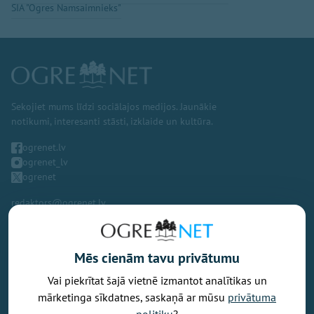
SIA "Ogres Namsaimnieks"
Sekojiet mums līdzi sociālajos medijos. Jaunākie
notikumi, interesanti stāsti, izklaide un kultūra.
ogrenet.lv
ogrenet_lv
ogrenet
redaktors@ogrenet.lv
Mēs cienām tavu privātumu
Vai piekrītat šajā vietnē izmantot analītikas un
Vēlaties izteikt savu viedokli par portālu? Pamanījāt kļūdu? Ir
mārketinga sīkdatnes, saskaņā ar mūsu
privātuma
problēma, ko vēlaties apspriest publiski? Vēlaties iesūtīt rakstu par