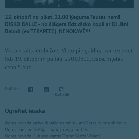
22. oktobrī no plkst. 21.00 Ķeguma Tautas namā
DISKO BALLE - no šlāgera līdz disko kopā ar DJ Jāni
Balodi (ex TERAPEEC). NENOKAVĒ!!!
Vietu skaits ierobežots. Vietu pie galdiņa var rezervēt
līdz 19. oktobrim pa tālr. 22010300, Dace. Biļetes
cena 5 eiro.
Dalīties
Kopēt saiti
OgreNet iesaka
Ogres novada pašvaldība
Ogres tehnikums
Ogres rajona slimnīca
Ogres pansionāts
Rīgas apriņķa ziņu portāls
Ogres novada Kultūras centrs
"Ogres Vēstis Visiem"