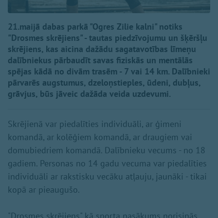
21.maijā dabas parkā "Ogres Zilie kalni" notiks
"Drosmes skrējiens" - tautas piedzīvojumu un šķēršļu
skrējiens, kas aicina dažādu sagatavotības līmeņu
dalībniekus pārbaudīt savas fiziskās un mentālās
spējas kādā no divām trasēm - 7 vai 14 km. Dalībnieki
pārvarēs augstumus, dzeloņstieples, ūdeni, dubļus,
grāvjus, būs jāveic dažāda veida uzdevumi.
Skrējienā var piedalīties individuāli, ar ģimeni
komandā, ar kolēģiem komandā, ar draugiem vai
domubiedriem komandā. Dalībnieku vecums - no 18
gadiem. Personas no 14 gadu vecuma var piedalīties
individuāli ar rakstisku vecāku atļauju, jaunāki - tikai
kopā ar pieaugušo.
"Drosmes skrējiens" kā sporta pasākums norisinās