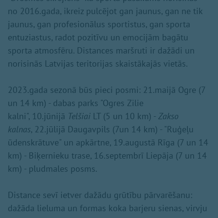
no 2016.gada, ikreiz pulcējot gan jaunus, gan ne tik
jaunus, gan profesionālus sportistus, gan sporta
entuziastus, radot pozitīvu un emocijām bagātu
sporta atmosfēru. Distances maršruti ir dažādi un
norisinās Latvijas teritorijas skaistākajās vietās.
2023.gada sezonā būs pieci posmi: 21.maijā Ogre (7
un 14 km) - dabas parks "Ogres Zilie
kalni", 10.jūnijā
Telšiai
LT (5 un 10 km) -
Zakso
kalnas
, 22.jūlijā Daugavpils (7un 14 km) - "Ruģeļu
ūdenskrātuve" un apkārtne, 19.augustā Rīga (7 un 14
km) - Biķernieku trase, 16.septembrī Liepāja (7 un 14
km) - pludmales posms.
Distance sevī ietver dažādu grūtību pārvarēšanu:
dažāda lieluma un formas koka barjeru sienas, virvju