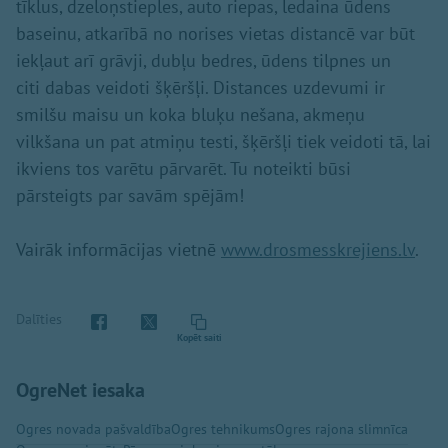
tīklus, dzeloņstieples, auto riepas, ledaina ūdens
baseinu, atkarībā no norises vietas distancē var būt
iekļaut arī grāvji, dubļu bedres, ūdens tilpnes un
citi dabas veidoti šķēršļi. Distances uzdevumi ir
smilšu maisu un koka bluķu nešana, akmeņu
vilkšana un pat atmiņu testi, šķēršļi tiek veidoti tā, lai
ikviens tos varētu pārvarēt. Tu noteikti būsi
pārsteigts par savām spējām!
Vairāk informācijas vietnē
www.drosmesskrejiens.lv
.
Dalīties
Kopēt saiti
OgreNet iesaka
Ogres novada pašvaldība
Ogres tehnikums
Ogres rajona slimnīca