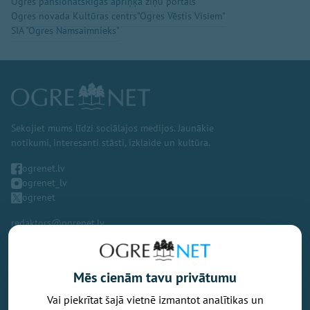
Ogres pansionāts
Rīgas apriņķa ziņu portāls
Ogres novada Kultūras centrs
"Ogres Vēstis Visiem"
SIA "Ogres Namsaimnieks"
Sekojiet mums līdzi sociālajos medijos. Jaunākie
notikumi, interesanti stāsti, izklaide un kultūra.
ogrenet.lv
ogrenet_lv
ogrenet
redaktors@ogrenet.lv
Mēs cienām tavu privātumu
Vai piekrītat šajā vietnē izmantot analītikas un