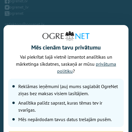
ogrenet.lv
ogrenet_lv
ogrenet
redaktors@ogrenet.lv
Mēs cienām tavu privātumu
Vai piekrītat šajā vietnē izmantot analītikas un
Vēlaties izteikt savu viedokli par portālu? Pamanījāt kļūdu? Ir
mārketinga sīkdatnes, saskaņā ar mūsu
privātuma
problēma, ko vēlaties apspriest publiski? Vēlaties iesūtīt rakstu par
politiku
?
Jums aktuālu tēmu? Varbūt Jums vajadzīgs padoms? Rakstiet uz
info@ogrenet.lv
. Centīsimies palīdzēt!
Reklāmas ieņēmumi ļauj mums saglabāt OgreNet
Izdevējs: SIA "Ogres Balss".
ziņas bez maksas visiem lasītājiem.
Reģ. nr.: 40103433357.
Analītika palīdz saprast, kuras tēmas tev ir
Juridiskā adrese: Lāčplēša iela 24
svarīgas.
Mēs nepārdodam tavus datus trešajām pusēm.
Ētikas kodeks
Lietošanas noteikumi