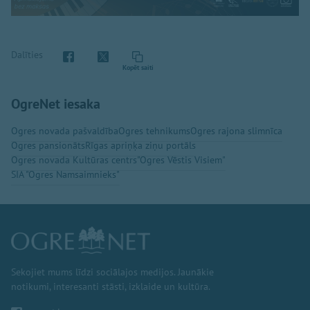
Dalīties
Kopēt saiti
OgreNet iesaka
Ogres novada pašvaldība
Ogres tehnikums
Ogres rajona slimnīca
Ogres pansionāts
Rīgas apriņķa ziņu portāls
Ogres novada Kultūras centrs
"Ogres Vēstis Visiem"
SIA "Ogres Namsaimnieks"
Sekojiet mums līdzi sociālajos medijos. Jaunākie
notikumi, interesanti stāsti, izklaide un kultūra.