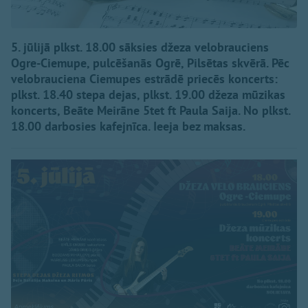
5. jūlijā plkst. 18.00 sāksies džeza velobrauciens
Ogre-Ciemupe, pulcēšanās Ogrē, Pilsētas skvērā. Pēc
velobrauciena Ciemupes estrādē priecēs koncerts:
plkst. 18.40 stepa dejas, plkst. 19.00 džeza mūzikas
koncerts, Beāte Meirāne 5tet ft Paula Saija. No plkst.
18.00 darbosies kafejnīca. Ieeja bez maksas.