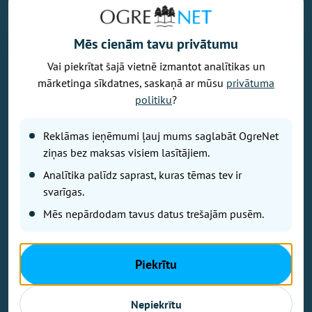
Mēs cienām tavu privātumu
Vai piekrītat šajā vietnē izmantot analītikas un
Vēlaties izteikt savu viedokli par portālu? Pamanījāt kļūdu? Ir
mārketinga sīkdatnes, saskaņā ar mūsu
privātuma
problēma, ko vēlaties apspriest publiski? Vēlaties iesūtīt rakstu par
politiku
?
Jums aktuālu tēmu? Varbūt Jums vajadzīgs padoms? Rakstiet uz
info@ogrenet.lv
. Centīsimies palīdzēt!
Reklāmas ieņēmumi ļauj mums saglabāt OgreNet
Izdevējs: SIA "Ogres Balss".
ziņas bez maksas visiem lasītājiem.
Reģ. nr.: 40103433357.
Analītika palīdz saprast, kuras tēmas tev ir
Juridiskā adrese: Lāčplēša iela 24
svarīgas.
Mēs nepārdodam tavus datus trešajām pusēm.
Ētikas kodeks
Lietošanas noteikumi
Autortiesības
Piekrītu
Kontakti
Reklāma
Nepiekrītu