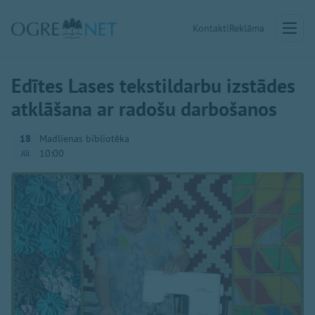
Kontakti
Reklāma
Edītes Lases tekstildarbu izstādes
atklāšana ar radošu darbošanos
18
Madlienas bibliotēka
10:00
Jūl