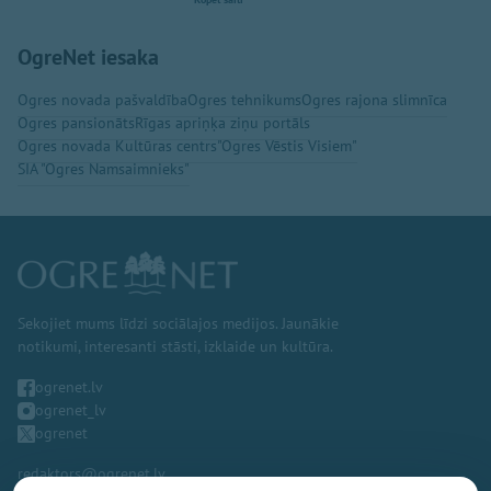
OgreNet iesaka
Ogres novada pašvaldība
Ogres tehnikums
Ogres rajona slimnīca
Ogres pansionāts
Rīgas apriņķa ziņu portāls
Ogres novada Kultūras centrs
"Ogres Vēstis Visiem"
SIA "Ogres Namsaimnieks"
Sekojiet mums līdzi sociālajos medijos. Jaunākie
notikumi, interesanti stāsti, izklaide un kultūra.
ogrenet.lv
ogrenet_lv
ogrenet
redaktors@ogrenet.lv