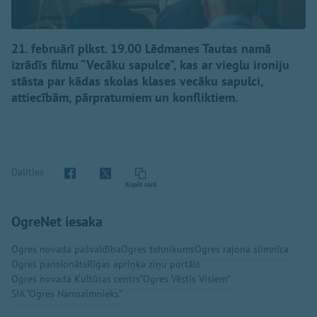
21. februārī plkst. 19.00 Lēdmanes Tautas namā
izrādīs filmu “Vecāku sapulce”, kas ar vieglu ironiju
stāsta par kādas skolas klases vecāku sapulci,
attiecībām, pārpratumiem un konfliktiem.
Dalīties
Kopēt saiti
OgreNet iesaka
Ogres novada pašvaldība
Ogres tehnikums
Ogres rajona slimnīca
Ogres pansionāts
Rīgas apriņķa ziņu portāls
Ogres novada Kultūras centrs
"Ogres Vēstis Visiem"
SIA "Ogres Namsaimnieks"