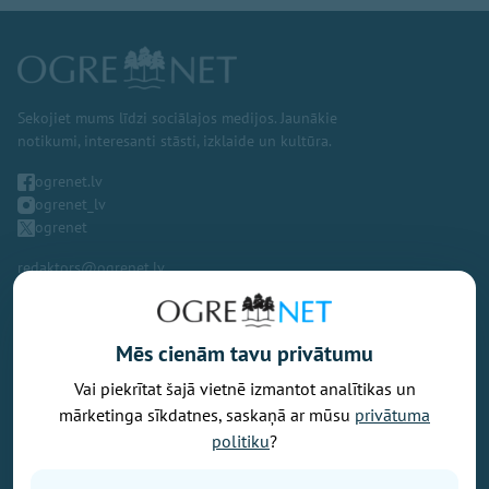
Sekojiet mums līdzi sociālajos medijos. Jaunākie
notikumi, interesanti stāsti, izklaide un kultūra.
ogrenet.lv
ogrenet_lv
ogrenet
redaktors@ogrenet.lv
Mēs cienām tavu privātumu
Vai piekrītat šajā vietnē izmantot analītikas un
Vēlaties izteikt savu viedokli par portālu? Pamanījāt kļūdu? Ir
mārketinga sīkdatnes, saskaņā ar mūsu
privātuma
problēma, ko vēlaties apspriest publiski? Vēlaties iesūtīt rakstu par
politiku
?
Jums aktuālu tēmu? Varbūt Jums vajadzīgs padoms? Rakstiet uz
info@ogrenet.lv
. Centīsimies palīdzēt!