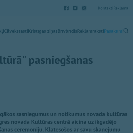
Kontakti
Reklāma
ļi
Cilvēkstāsti
Kristīgās ziņas
Brīvbrīdis
Reklāmraksti
Pasākumi
ltūrā" pasniegšanas
mīgākos sasniegumus un notikumus novada kultūras
Ogres novada Kultūras centrā aicina uz ikgadējo
šanas ceremoniju. Klātesošos ar savu skanējumu