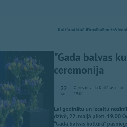
Kultūra
Aktuāli
Drošība
Sports
Viedok
"Gada balvas ku
ceremonija
22
Ogres novada Kultūras centrs
19:00
Mai
Lai godinātu un izceltu nozī
dzīvē, 22. maijā plkst. 19.00 
“Gada balvas kultūrā” pasnieg