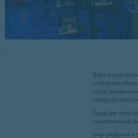
Balva ir augstākai
notikumiem Ogres 
arī par panākumie
attīstījušas kult
Šogad par mūža ie
koncertmeistaru An
Ieeja pasākumā ir 