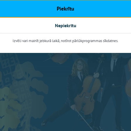
Piekrītu
Nepiekrītu
Izvēli vari mainīt jebkurā laikā, notīrot pārlūkprogrammas sīkdatnes.