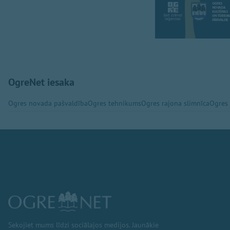
OgreNet iesaka
Ogres novada pašvaldība
Ogres tehnikums
Ogres rajona slimnīca
Ogres
Sekojiet mums līdzi sociālajos medijos. Jaunākie