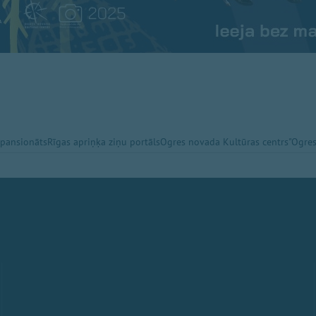
 pansionāts
Rīgas apriņķa ziņu portāls
Ogres novada Kultūras centrs
"Ogres