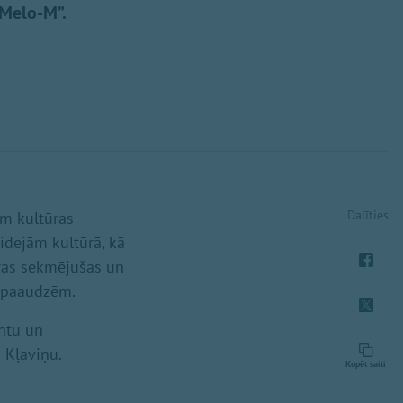
 “Melo-M”.
Dalīties
em kultūras
dejām kultūrā, kā
ras sekmējušas un
 paaudzēm.
ntu un
 Kļaviņu.
Kopēt saiti