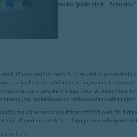
sveiks īpašie viesi – čellu trio
s novērtējums kultūras nozarē, un to piešķir par nozīmīgi
novadā, izciliem un radošiem sasniegumiem, inovatīvām i
m valsts un starptautiskā mērogā. Godinās personības, ku
ūras mantojuma saglabāšanu un tālāknodošanu nākamajām
guldījumu Ogres novada kultūras attīstībā godinās diriģe
toniju Kleperi un mūzikas pedagogu un virsdiriģentu Juri
bez maksas.