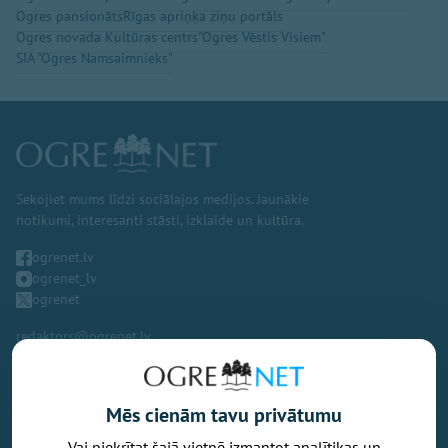
Ogres pansionāts
Rīgas apriņķa ziņu portāls
Ogres novada Kultūras centrs
"Ogres Vēstis Visiem"
SIA "Ogres Namsaimnieks"
Sekojiet mums līdzi sociālajos medijos. Jaunākie
notikumi, interesanti stāsti, izklaide un kultūra.
ogrenet.lv
ogrenet_lv
ogrenet
redaktors@ogrenet.lv
Mēs cienām tavu privātumu
Vai piekrītat šajā vietnē izmantot analītikas un