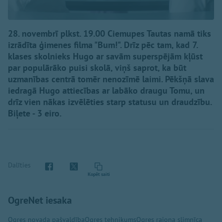
28. novembrī plkst. 19.00 Ciemupes Tautas namā tiks
izrādīta ģimenes filma "Bum!". Drīz pēc tam, kad 7.
klases skolnieks Hugo ar savām superspējām kļūst
par populārāko puisi skolā, viņš saprot, ka būt
uzmanības centrā tomēr nenozīmē laimi. Pēkšņā slava
iedragā Hugo attiecības ar labāko draugu Tomu, un
drīz vien nākas izvēlēties starp statusu un draudzību.
Biļete - 3 eiro.
Dalīties
Kopēt saiti
OgreNet iesaka
Ogres novada pašvaldība
Ogres tehnikums
Ogres rajona slimnīca