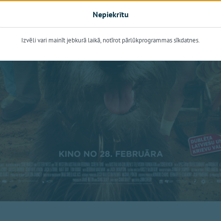
Nepiekrītu
Izvēli vari mainīt jebkurā laikā, notīrot pārlūkprogrammas sīkdatnes.