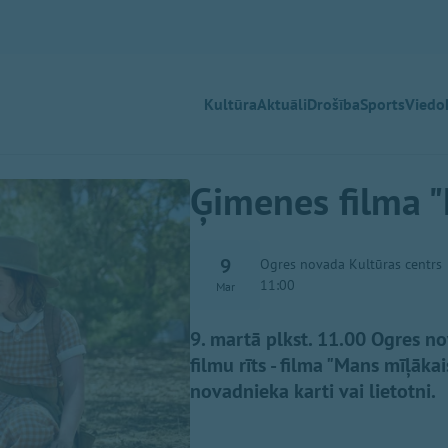
Kultūra
Aktuāli
Drošība
Sports
Viedok
Ģimenes filma "
9
Ogres novada Kultūras centrs
11:00
Mar
9. martā plkst. 11.00 Ogres n
filmu rīts - filma "Mans mīļākai
novadnieka karti vai lietotni.