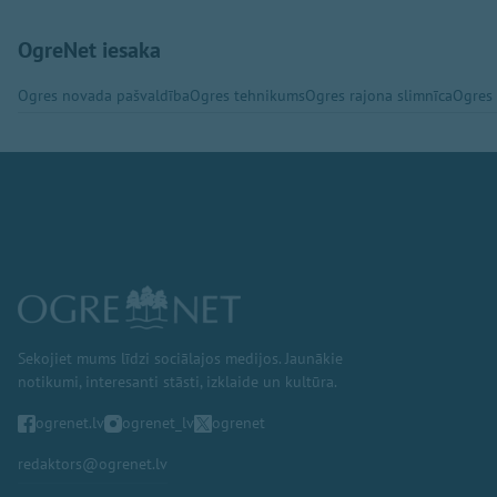
OgreNet iesaka
Ogres novada pašvaldība
Ogres tehnikums
Ogres rajona slimnīca
Ogres
Sekojiet mums līdzi sociālajos medijos. Jaunākie
notikumi, interesanti stāsti, izklaide un kultūra.
ogrenet.lv
ogrenet_lv
ogrenet
redaktors@ogrenet.lv