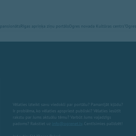
 pansionāts
Rīgas apriņķa ziņu portāls
Ogres novada Kultūras centrs
"Ogres
Vēlaties izteikt savu viedokli par portālu? Pamanījāt kļūdu?
Ir problēma, ko vēlaties apspriest publiski? Vēlaties iesūtīt
rakstu par Jums aktuālu tēmu? Varbūt Jums vajadzīgs
padoms? Rakstiet uz
info@ogrenet.lv
. Centīsimies palīdzēt!