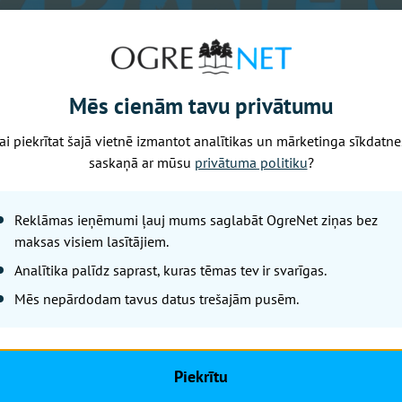
Mēs cienām tavu privātumu
ai piekrītat šajā vietnē izmantot analītikas un mārketinga sīkdatne
saskaņā ar mūsu
privātuma politiku
?
Reklāmas ieņēmumi ļauj mums saglabāt OgreNet ziņas bez
maksas visiem lasītājiem.
Analītika palīdz saprast, kuras tēmas tev ir svarīgas.
Mēs nepārdodam tavus datus trešajām pusēm.
Piekrītu