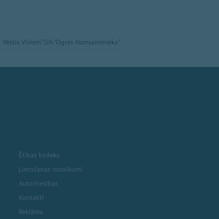
 Vēstis Visiem"
SIA "Ogres Namsaimnieks"
Ētikas kodeks
Lietošanas noteikumi
Autortiesības
Kontakti
Reklāma