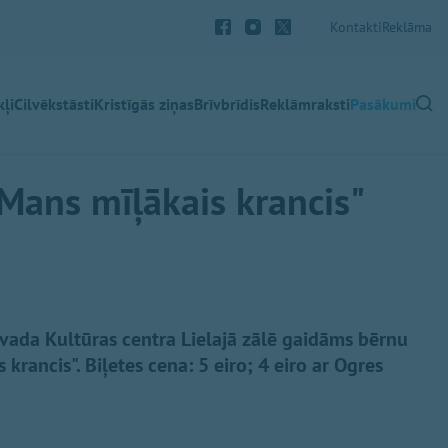
Kontakti
Reklāma
ļi
Cilvēkstāsti
Kristīgās ziņas
Brīvbrīdis
Reklāmraksti
Pasākumi
Mans mīļākais krancis"
ovada Kultūras centra Lielajā zālē gaidāms bērnu
s krancis". Biļetes cena: 5 eiro; 4 eiro ar Ogres