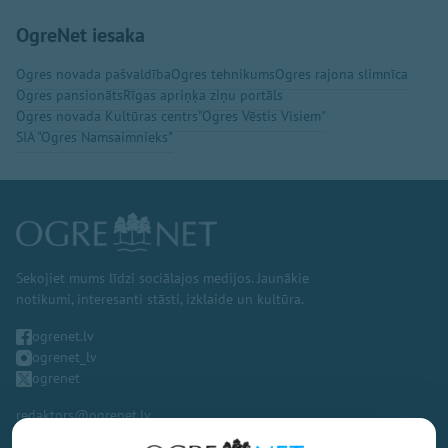
OgreNet iesaka
Ogres novada pašvaldība
Ogres tehnikums
Ogres rajona slimnīca
Ogres pansionāts
Rīgas apriņķa ziņu portāls
Ogres novada Kultūras centrs
"Ogres Vēstis Visiem"
SIA "Ogres Namsaimnieks"
Sekojiet mums līdzi sociālajos medijos. Jaunākie
notikumi, interesanti stāsti, izklaide un kultūra.
ogrenet.lv
ogrenet_lv
ogrenet
redaktors@ogrenet.lv