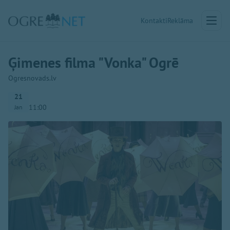
Kontakti
Reklāma
Ģimenes filma "Vonka" Ogrē
Ogresnovads.lv
21
11:00
Jan