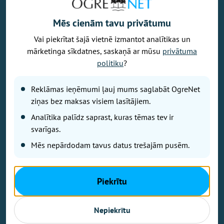
Mēs cienām tavu privātumu
Vai piekrītat šajā vietnē izmantot analītikas un
Vēlaties izteikt savu viedokli par portālu? Pamanījāt kļūdu? Ir
mārketinga sīkdatnes, saskaņā ar mūsu
privātuma
problēma, ko vēlaties apspriest publiski? Vēlaties iesūtīt rakstu par
politiku
?
Jums aktuālu tēmu? Varbūt Jums vajadzīgs padoms? Rakstiet uz
info@ogrenet.lv
. Centīsimies palīdzēt!
Reklāmas ieņēmumi ļauj mums saglabāt OgreNet
Izdevējs: SIA "Ogres Balss".
ziņas bez maksas visiem lasītājiem.
Reģ. nr.: 40103433357.
Analītika palīdz saprast, kuras tēmas tev ir
Juridiskā adrese: Lāčplēša iela 24
svarīgas.
Mēs nepārdodam tavus datus trešajām pusēm.
Ētikas kodeks
Lietošanas noteikumi
Autortiesības
Piekrītu
Kontakti
Reklāma
Nepiekrītu
Autortiesības © Ogrenet 2026.