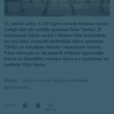
21. janvārī plkst. 11.00 Ogres novada Kultūras centra
Lielajā zālē tiks izrādīta ģimenes filma "Vonka". Šī
brīnumainā stāsta centrā ir Roalda Dāla ikoniskākās
un visu laiku visvairāk pārdotākās bērnu grāmatas
"Čārlijs un šokolādes fabrika" neparastais varonis.
Filma vēsta par to, kā pasaulē dižākais izgudrotājs,
burvis un šokolādes meistars kļuva par pazīstamo un
iemīļoto Viliju Vonku.
Biļetes - 5 eiro, 4 eiro ar Ogres novadnieka
karti/lietotni.
Dalīties
Kopēt saiti