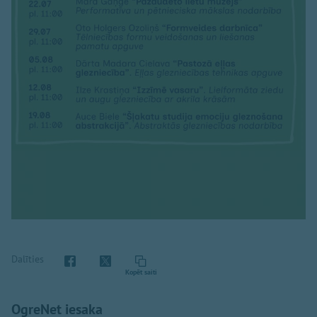
Dalīties
Kopēt saiti
OgreNet iesaka