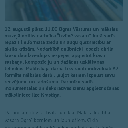
12. augustā plkst. 11.00 Ogres Vēstures un mākslas
muzejā notiks darbnīca “Izzīmē vasaru”, kurā varēs
iepazīt lielformāta ziedu un augu glezniecību ar
akrila krāsām. Nodarbībā dalībnieki iepazīs akrila
krāsu daudzveidīgās iespējas, apgūstot krāsu
saskaņu, kompozīciju un dažādas uzklāšanas
tehnikas. Praktiskajā darbā tiks radīti individuāli A2
formāta mākslas darbi, ļaujot katram izpaust savu
redzējumu un radošumu. Darbnīcu vadīs
monumentālās un dekoratīvās sienu apgleznošanas
māksliniece Ilze Krastiņa.
Darbnīca notiks aktivitāšu ciklā "Māksla kustībā –
vasara Ogrē" bērniem un jauniešiem. Cikla
programma veidota kā iedvesmojoša un izzinoša