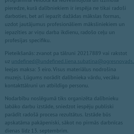
pieredze, kurā dalībniekiem ir iespēja ne tikai radoši
darboties, bet arī iepazīt dažādas mākslas formas,
uzdot jautājumus profesionāliem māksliniekiem un
iepazīties ar viņu darba ikdienu, radošo ceļu un
profesijas specifiku.
Pieteikšanās: zvanot pa tālruni 20217889 vai rakstot
uz
undefined@undefined.
liena.subatina@ogresnovads.
Ieejas maksa: 3 eiro. Visus materiālus nodrošina
muzejs. Lūgums norādīt dalībnieka vārdu, vecāku
kontakttālruni un atbildīgo personu.
Nodarbību noslēgumā tiks organizēta dalībnieku
labāko darbu izstāde, sniedzot iespēju publiski
parādīt radošā procesa rezultātus. Izstāde būs
apskatāma pakāpeniski, sākot no pirmās darbnīcas
dienas līdz 13. septembrim.