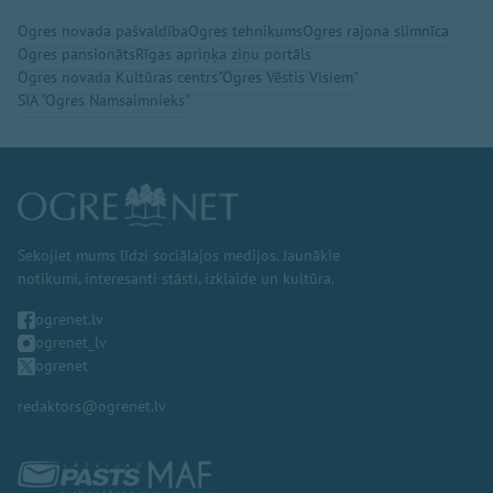
Ogres novada pašvaldība
Ogres tehnikums
Ogres rajona slimnīca
Ogres pansionāts
Rīgas apriņķa ziņu portāls
Ogres novada Kultūras centrs
"Ogres Vēstis Visiem"
SIA "Ogres Namsaimnieks"
Sekojiet mums līdzi sociālajos medijos. Jaunākie
notikumi, interesanti stāsti, izklaide un kultūra.
ogrenet.lv
ogrenet_lv
ogrenet
redaktors@ogrenet.lv