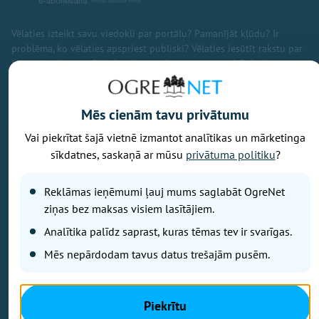
Vēlaties izteikt savu viedokli par portālu? Pamanījāt kļūdu? Ir
problēma, ko vēlaties apspriest publiski? Vēlaties iesūtīt rakstu par
Jums aktuālu tēmu? Varbūt Jums vajadzīgs padoms? Rakstiet uz
info@ogrenet.lv
. Centīsimies palīdzēt!
Izdevējs: SIA "Ogres Balss".
Mēs cienām tavu privātumu
Reģ. nr.: 40103433357.
Vai piekrītat šajā vietnē izmantot analītikas un mārketinga
Juridiskā adrese: Lāčplēša iela 24
sīkdatnes, saskaņā ar mūsu
privātuma politiku
?
Ētikas kodeks
Reklāmas ieņēmumi ļauj mums saglabāt OgreNet
Lietošanas noteikumi
ziņas bez maksas visiem lasītājiem.
Autortiesības
Analītika palīdz saprast, kuras tēmas tev ir svarīgas.
Kontakti
Mēs nepārdodam tavus datus trešajām pusēm.
Reklāma
Autortiesības © Ogrenet 2026.
Visas tiesības aizsargātas.
Piekrītu