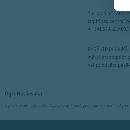
Saskaņā ar Latvija
izglītības centrs” 
ATBALSTA ZEMKOP
PASĀKUMA LAIKĀ 
mērķi atspoguļot p
vai publicēts pasā
OgreNet iesaka
Ogres novada pašvaldība
Ogres tehnikums
Ogres rajona slimnīca
Ogres