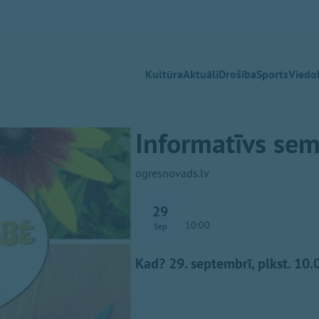
Kultūra
Aktuāli
Drošība
Sports
Viedok
Informatīvs se
ogresnovads.lv
29
10:00
Sep
Kad? 29. septembrī, plkst. 10