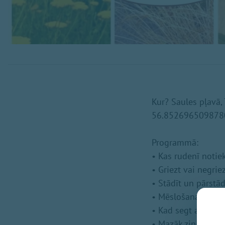
Kur? Saules pļavā,
56.852696509878
Programmā:
• Kas rudenī noti
• Griezt vai negrie
• Stādīt un pārstād
• Mēslošana ruden
• Kad segt augus
• Mazāk zināmi vie