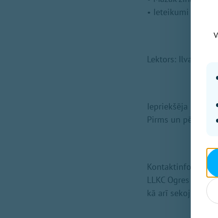
• Ieteikumi par pļ
V
Lektors: Ilva Ozol
Iepriekšēja pietei
Pirms un pēc semin
Kontaktinformācija
LLKC Ogres biroja
kā arī sekojiet in