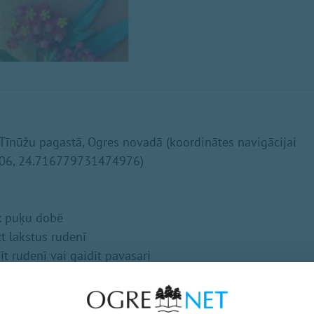
 Tīnūžu pagastā, Ogres novadā (koordinātes navigācijai
06, 24.716779731474976)
ek puķu dobē
zt lakstus rudenī
īt rudenī vai gaidīt pavasari
ī
nkārši augi puķu dobei