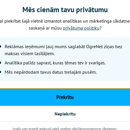
avas tipa stādījumiem
Mēs cienām tavu privātumu
ai piekrītat šajā vietnē izmantot analītikas un mārketinga sīkdatne
saskaņā ar mūsu
privātuma politiku
?
a (Saules pļavu saimniece / dārzkopības pedagogs) – saule
Reklāmas ieņēmumi ļauj mums saglabāt OgreNet ziņas bez
maksas visiem lasītājiem.
Analītika palīdz saprast, kuras tēmas tev ir svarīgas.
kšanās uz semināru nav nepieciešama.
āra kafijas pauze.
Mēs nepārdodam tavus datus trešajām pusēm.
Piekrītu
:
 uzņēmējdarbības konsultante -
elina.masteiko@llkc.lv
, 2
Nepiekrītu
formācijai Facebook kontā @LLKC.Ogre
Izvēli vari mainīt jebkurā laikā, notīrot pārlūkprogrammas sīkdatnes.