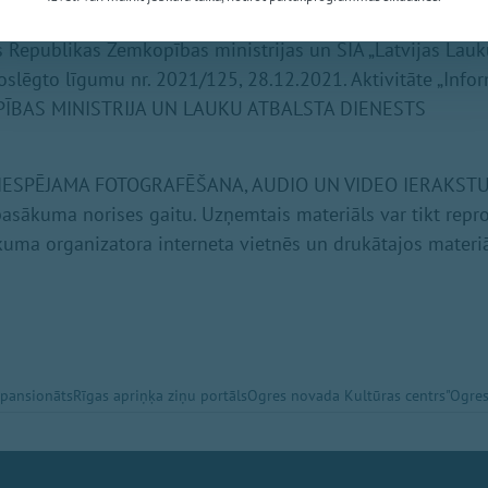
s Republikas Zemkopības ministrijas un SIA „Latvijas Lauk
noslēgto līgumu nr. 2021/125, 28.12.2021. Aktivitāte „Info
ĪBAS MINISTRIJA UN LAUKU ATBALSTA DIENESTS
IESPĒJAMA FOTOGRAFĒŠANA, AUDIO UN VIDEO IERAKSTU
asākuma norises gaitu. Uzņemtais materiāls var tikt reprod
kuma organizatora interneta vietnēs un drukātajos materi
 pansionāts
Rīgas apriņķa ziņu portāls
Ogres novada Kultūras centrs
"Ogres