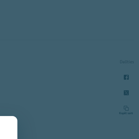
Dalīties
Kopēt saiti