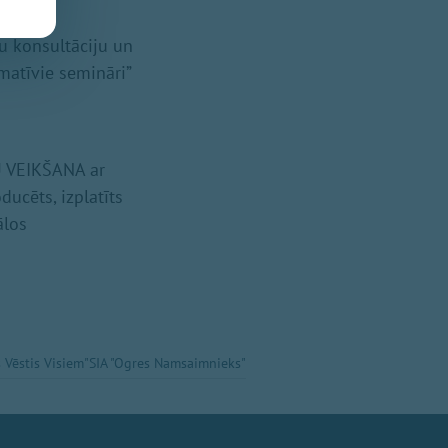
u konsultāciju un
rmatīvie semināri”
 VEIKŠANA ar
ucēts, izplatīts
ālos
 Vēstis Visiem"
SIA "Ogres Namsaimnieks"