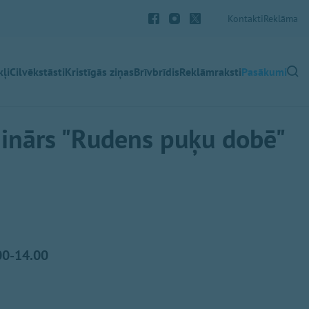
Kontakti
Reklāma
ļi
Cilvēkstāsti
Kristīgās ziņas
Brīvbrīdis
Reklāmraksti
Pasākumi
minārs "Rudens puķu dobē"
.00-14.00