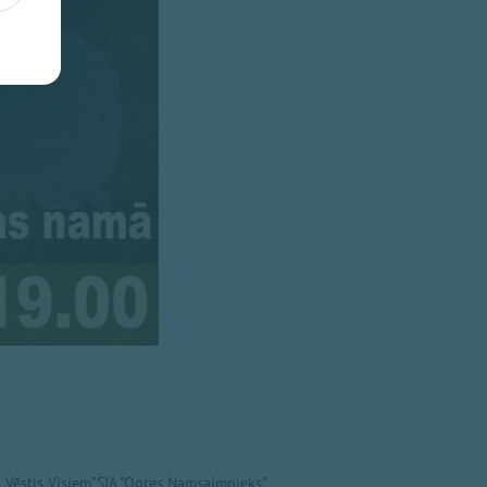
 Vēstis Visiem"
SIA "Ogres Namsaimnieks"