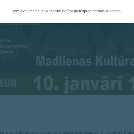
Izvēli vari mainīt jebkurā laikā, notīrot pārlūkprogrammas sīkdatnes.
 pansionāts
Rīgas apriņķa ziņu portāls
Ogres novada Kultūras centrs
"Ogres