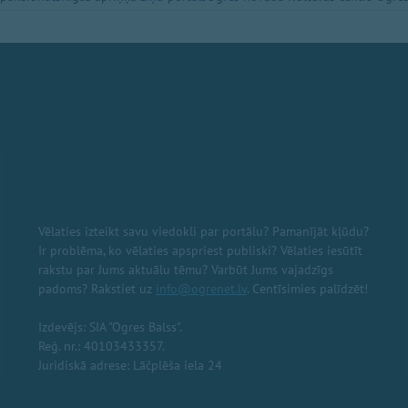
Vēlaties izteikt savu viedokli par portālu? Pamanījāt kļūdu?
Ir problēma, ko vēlaties apspriest publiski? Vēlaties iesūtīt
rakstu par Jums aktuālu tēmu? Varbūt Jums vajadzīgs
padoms? Rakstiet uz
info@ogrenet.lv
. Centīsimies palīdzēt!
Izdevējs: SIA "Ogres Balss".
Reģ. nr.: 40103433357.
Juridiskā adrese: Lāčplēša iela 24