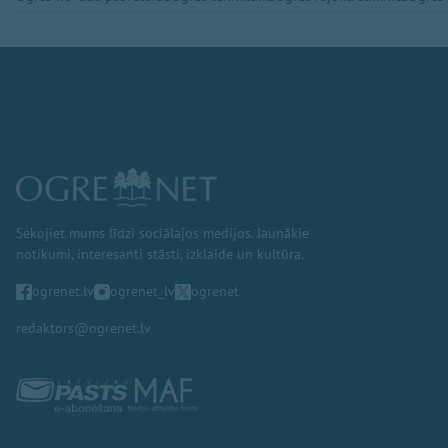
Sekojiet mums līdzi sociālajos medijos. Jaunākie
notikumi, interesanti stāsti, izklaide un kultūra.
ogrenet.lv
ogrenet_lv
ogrenet
redaktors@ogrenet.lv