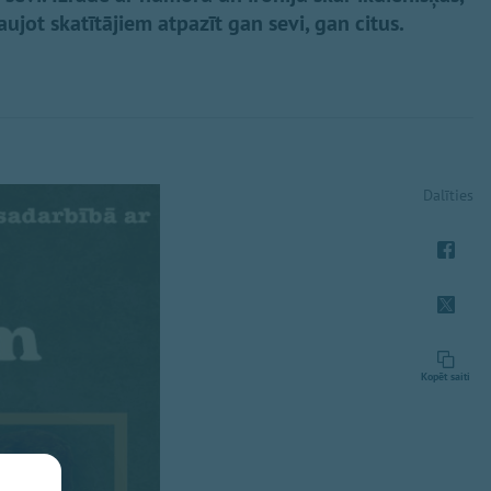
 ļaujot skatītājiem atpazīt gan sevi, gan citus.
Dalīties
Kopēt saiti