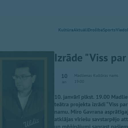
Kultūra
Aktuāli
Drošība
Sports
Viedok
Izrāde "Viss par
10
Madlienas Kultūras nams
19:00
Jan
10. janvārī plkst. 19.00 Madlie
teātra projekta izrādi “Viss pa
namu. Miro Gavrana asprātīgajā
atklājas vīriešu savstarpējo at
un mēģinājumi saprast pašiem s