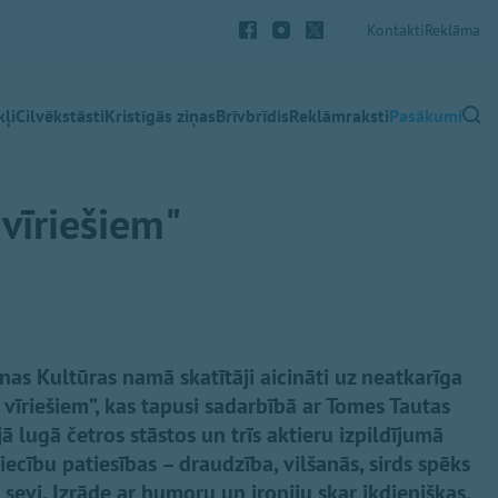
Kontakti
Reklāma
ļi
Cilvēkstāsti
Kristīgās ziņas
Brīvbrīdis
Reklāmraksti
Pasākumi
 vīriešiem"
nas Kultūras namā skatītāji aicināti uz neatkarīga
r vīriešiem”, kas tapusi sadarbībā ar Tomes Tautas
 lugā četros stāstos un trīs aktieru izpildījumā
tiecību patiesības – draudzība, vilšanās, sirds spēks
evi. Izrāde ar humoru un ironiju skar ikdienišķas,