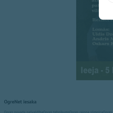
OgreNet iesaka
Ogres novada pašvaldība
Ogres tehnikums
Ogres rajona slimnīca
Ogres