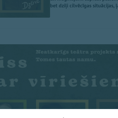
bet dziļi cilvēcīgas situācijas,