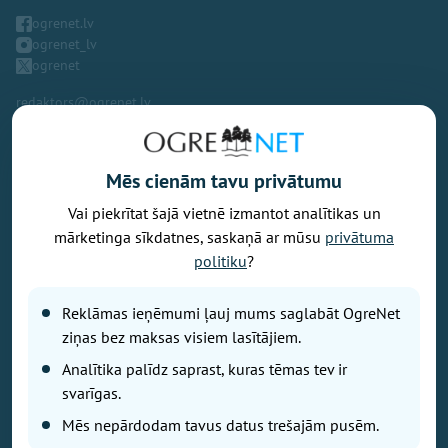
ogrenet.lv
ogrenet_lv
ogrenet
redaktors@ogrenet.lv
Mēs cienām tavu privātumu
Vai piekrītat šajā vietnē izmantot analītikas un
Vēlaties izteikt savu viedokli par portālu? Pamanījāt kļūdu? Ir
mārketinga sīkdatnes, saskaņā ar mūsu
privātuma
problēma, ko vēlaties apspriest publiski? Vēlaties iesūtīt rakstu par
politiku
?
Jums aktuālu tēmu? Varbūt Jums vajadzīgs padoms? Rakstiet uz
info@ogrenet.lv
. Centīsimies palīdzēt!
Reklāmas ieņēmumi ļauj mums saglabāt OgreNet
Izdevējs: SIA "Ogres Balss".
ziņas bez maksas visiem lasītājiem.
Reģ. nr.: 40103433357.
Analītika palīdz saprast, kuras tēmas tev ir
Juridiskā adrese: Lāčplēša iela 24
svarīgas.
Mēs nepārdodam tavus datus trešajām pusēm.
Ētikas kodeks