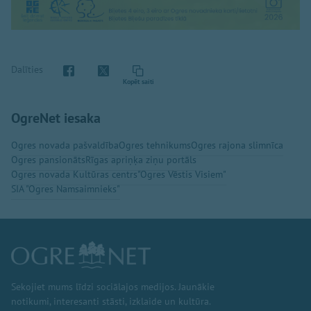
Dalīties
Kopēt saiti
OgreNet iesaka
Ogres novada pašvaldība
Ogres tehnikums
Ogres rajona slimnīca
Ogres pansionāts
Rīgas apriņķa ziņu portāls
Ogres novada Kultūras centrs
"Ogres Vēstis Visiem"
SIA "Ogres Namsaimnieks"
Sekojiet mums līdzi sociālajos medijos. Jaunākie
notikumi, interesanti stāsti, izklaide un kultūra.