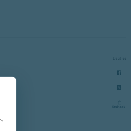
Dalīties
Kopēt saiti
s,