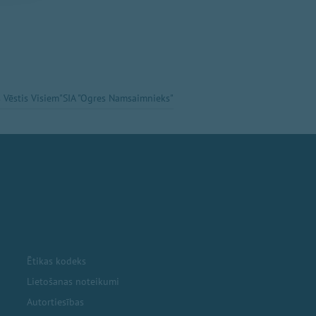
 Vēstis Visiem"
SIA "Ogres Namsaimnieks"
Ētikas kodeks
Lietošanas noteikumi
Autortiesības