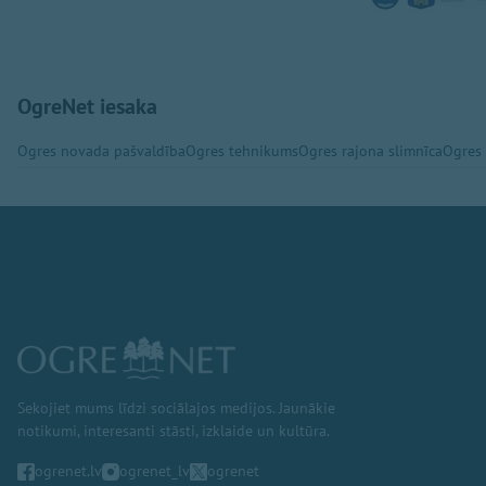
OgreNet iesaka
Ogres novada pašvaldība
Ogres tehnikums
Ogres rajona slimnīca
Ogres
Sekojiet mums līdzi sociālajos medijos. Jaunākie
notikumi, interesanti stāsti, izklaide un kultūra.
ogrenet.lv
ogrenet_lv
ogrenet