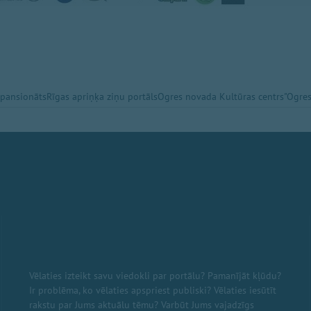
 pansionāts
Rīgas apriņķa ziņu portāls
Ogres novada Kultūras centrs
"Ogres
Vēlaties izteikt savu viedokli par portālu? Pamanījāt kļūdu?
Ir problēma, ko vēlaties apspriest publiski? Vēlaties iesūtīt
rakstu par Jums aktuālu tēmu? Varbūt Jums vajadzīgs