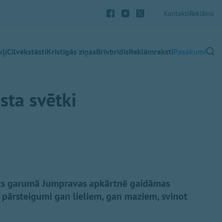
Kontakti
Reklāma
ļi
Cilvēkstāsti
Kristīgās ziņas
Brīvbrīdis
Reklāmraksti
Pasākumi
ta svētki
kts garumā Jumpravas apkārtnē gaidāmas
i pārsteigumi gan lieliem, gan maziem, svinot