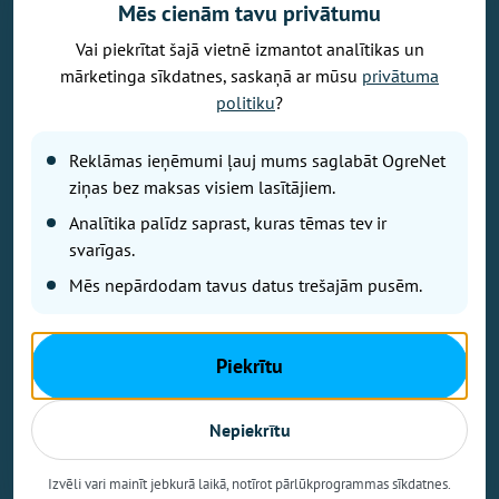
Mēs cienām tavu privātumu
Vai piekrītat šajā vietnē izmantot analītikas un
Vēlaties izteikt savu viedokli par portālu? Pamanījāt kļūdu? Ir
mārketinga sīkdatnes, saskaņā ar mūsu
privātuma
problēma, ko vēlaties apspriest publiski? Vēlaties iesūtīt rakstu par
politiku
?
Jums aktuālu tēmu? Varbūt Jums vajadzīgs padoms? Rakstiet uz
info@ogrenet.lv
. Centīsimies palīdzēt!
Reklāmas ieņēmumi ļauj mums saglabāt OgreNet
Izdevējs: SIA "Ogres Balss".
ziņas bez maksas visiem lasītājiem.
Reģ. nr.: 40103433357.
Analītika palīdz saprast, kuras tēmas tev ir
Juridiskā adrese: Lāčplēša iela 24
svarīgas.
Mēs nepārdodam tavus datus trešajām pusēm.
Ētikas kodeks
Lietošanas noteikumi
Autortiesības
Piekrītu
Kontakti
Reklāma
Nepiekrītu
Autortiesības © Ogrenet 2026.
Visas tiesības aizsargātas.
Izvēli vari mainīt jebkurā laikā, notīrot pārlūkprogrammas sīkdatnes.