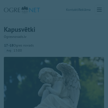
Kontakti
Reklāma
Kapusvētki
Ogresnovads.lv
17 -18
Ogres novads
13:00
Aug