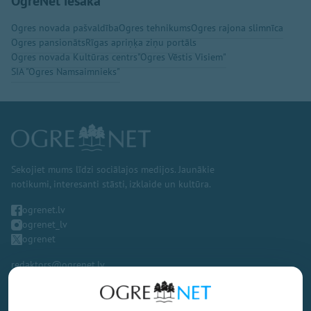
OgreNet iesaka
Ogres novada pašvaldība
Ogres tehnikums
Ogres rajona slimnīca
Ogres pansionāts
Rīgas apriņķa ziņu portāls
Ogres novada Kultūras centrs
"Ogres Vēstis Visiem"
SIA "Ogres Namsaimnieks"
Sekojiet mums līdzi sociālajos medijos. Jaunākie
notikumi, interesanti stāsti, izklaide un kultūra.
ogrenet.lv
ogrenet_lv
ogrenet
redaktors@ogrenet.lv