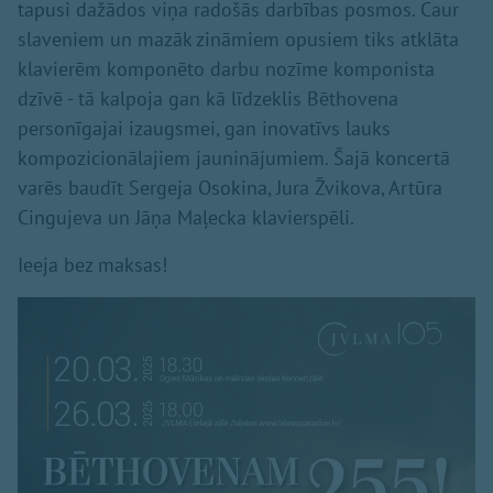
tapusi dažādos viņa radošās darbības posmos. Caur
slaveniem un mazāk zināmiem opusiem tiks atklāta
klavierēm komponēto darbu nozīme komponista
dzīvē - tā kalpoja gan kā līdzeklis Bēthovena
personīgajai izaugsmei, gan inovatīvs lauks
kompozicionālajiem jauninājumiem. Šajā koncertā
varēs baudīt Sergeja Osokina, Jura Žvikova, Artūra
Cingujeva un Jāņa Maļecka klavierspēli.
Ieeja bez maksas!