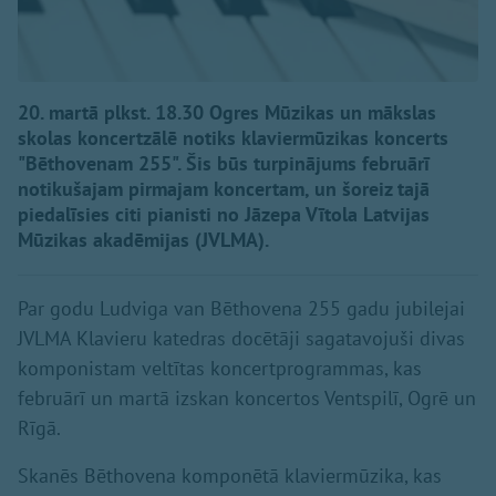
20. martā plkst. 18.30 Ogres Mūzikas un mākslas
skolas koncertzālē notiks klaviermūzikas koncerts
"Bēthovenam 255". Šis būs turpinājums februārī
notikušajam pirmajam koncertam, un šoreiz tajā
piedalīsies citi pianisti no Jāzepa Vītola Latvijas
Mūzikas akadēmijas (JVLMA).
Par godu Ludviga van Bēthovena 255 gadu jubilejai
JVLMA Klavieru katedras docētāji sagatavojuši divas
komponistam veltītas koncertprogrammas, kas
februārī un martā izskan koncertos Ventspilī, Ogrē un
Rīgā.
Skanēs Bēthovena komponētā klaviermūzika, kas