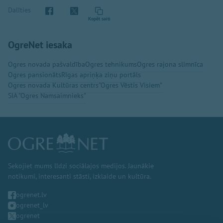
Dalīties
Kopēt saiti
OgreNet iesaka
Ogres novada pašvaldība
Ogres tehnikums
Ogres rajona slimnīca
Ogres pansionāts
Rīgas apriņķa ziņu portāls
Ogres novada Kultūras centrs
"Ogres Vēstis Visiem"
SIA "Ogres Namsaimnieks"
Sekojiet mums līdzi sociālajos medijos. Jaunākie
notikumi, interesanti stāsti, izklaide un kultūra.
ogrenet.lv
ogrenet_lv
ogrenet