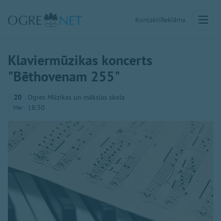
Kontakti
Reklāma
Klaviermūzikas koncerts
"Bēthovenam 255"
20
Ogres Mūzikas un mākslas skola
18:30
Mar