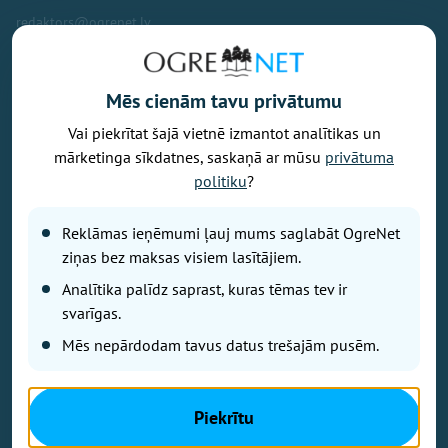
redaktors@ogrenet.lv
Mēs cienām tavu privātumu
Vai piekrītat šajā vietnē izmantot analītikas un
Vēlaties izteikt savu viedokli par portālu? Pamanījāt kļūdu? Ir
mārketinga sīkdatnes, saskaņā ar mūsu
privātuma
problēma, ko vēlaties apspriest publiski? Vēlaties iesūtīt rakstu par
politiku
?
Jums aktuālu tēmu? Varbūt Jums vajadzīgs padoms? Rakstiet uz
info@ogrenet.lv
. Centīsimies palīdzēt!
Reklāmas ieņēmumi ļauj mums saglabāt OgreNet
Izdevējs: SIA "Ogres Balss".
ziņas bez maksas visiem lasītājiem.
Reģ. nr.: 40103433357.
Analītika palīdz saprast, kuras tēmas tev ir
Juridiskā adrese: Lāčplēša iela 24
svarīgas.
Mēs nepārdodam tavus datus trešajām pusēm.
Ētikas kodeks
Lietošanas noteikumi
Autortiesības
Piekrītu
Kontakti