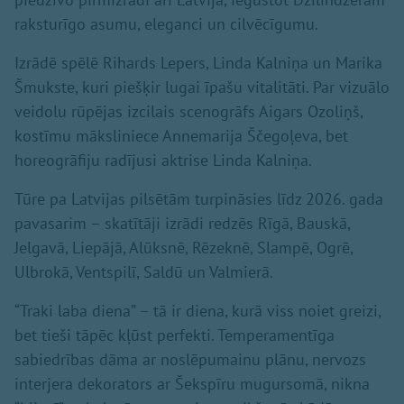
raksturīgo asumu, eleganci un cilvēcīgumu.
Izrādē spēlē Rihards Lepers, Linda Kalniņa un Marika
Šmukste, kuri piešķir lugai īpašu vitalitāti. Par vizuālo
veidolu rūpējas izcilais scenogrāfs Aigars Ozoliņš,
kostīmu māksliniece Annemarija Ščegoļeva, bet
horeogrāfiju radījusi aktrise Linda Kalniņa.
Tūre pa Latvijas pilsētām turpināsies līdz 2026. gada
pavasarim – skatītāji izrādi redzēs Rīgā, Bauskā,
Jelgavā, Liepājā, Alūksnē, Rēzeknē, Slampē, Ogrē,
Ulbrokā, Ventspilī, Saldū un Valmierā.
“Traki laba diena” – tā ir diena, kurā viss noiet greizi,
bet tieši tāpēc kļūst perfekti. Temperamentīga
sabiedrības dāma ar noslēpumainu plānu, nervozs
interjera dekorators ar Šekspīru mugursomā, nikna