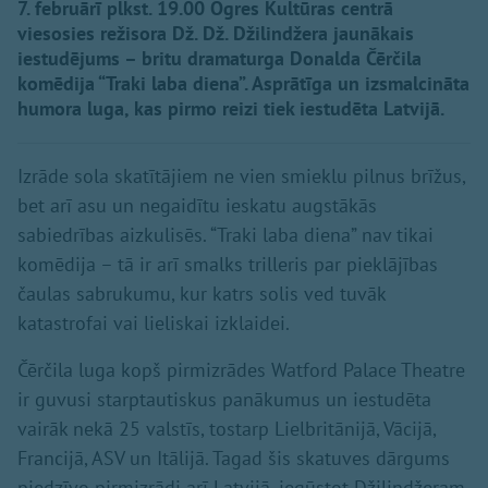
7. februārī plkst. 19.00 Ogres Kultūras centrā
viesosies režisora Dž. Dž. Džilindžera jaunākais
iestudējums – britu dramaturga Donalda Čērčila
komēdija “Traki laba diena”. Asprātīga un izsmalcināta
humora luga, kas pirmo reizi tiek iestudēta Latvijā.
Izrāde sola skatītājiem ne vien smieklu pilnus brīžus,
bet arī asu un negaidītu ieskatu augstākās
sabiedrības aizkulisēs. “Traki laba diena” nav tikai
komēdija – tā ir arī smalks trilleris par pieklājības
čaulas sabrukumu, kur katrs solis ved tuvāk
katastrofai vai lieliskai izklaidei.
Čērčila luga kopš pirmizrādes Watford Palace Theatre
ir guvusi starptautiskus panākumus un iestudēta
vairāk nekā 25 valstīs, tostarp Lielbritānijā, Vācijā,
Francijā, ASV un Itālijā. Tagad šis skatuves dārgums
piedzīvo pirmizrādi arī Latvijā, iegūstot Džilindžeram