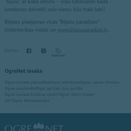
“bijusī” ar koka āmuru – viņu satikšanās kādā
Londonas dzīvoklī sola vienu: būs traki labi!
Biļetes pieejamas visās “Biļešu paradīzes”
tirdzniecības vietās un
www.bilesuparadize.lv
.
Dalīties
Kopēt saiti
OgreNet iesaka
Ogres novada pašvaldība
Ogres tehnikums
Ogres rajona slimnīca
Ogres pansionāts
Rīgas apriņķa ziņu portāls
Ogres novada Kultūras centrs
"Ogres Vēstis Visiem"
SIA "Ogres Namsaimnieks"