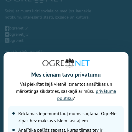
Sekojiet mums līdzi sociālajos medijos. Jaunākie
notikumi, interesanti stāsti, izklaide un kultūra.
ogrenet.lv
ogrenet_lv
ogrenet
redaktors@ogrenet.lv
Mēs cienām tavu privātumu
Vai piekrītat šajā vietnē izmantot analītikas un
Vēlaties izteikt savu viedokli par portālu? Pamanījāt kļūdu? Ir
mārketinga sīkdatnes, saskaņā ar mūsu
privātuma
problēma, ko vēlaties apspriest publiski? Vēlaties iesūtīt rakstu par
politiku
?
Jums aktuālu tēmu? Varbūt Jums vajadzīgs padoms? Rakstiet uz
info@ogrenet.lv
. Centīsimies palīdzēt!
Reklāmas ieņēmumi ļauj mums saglabāt OgreNet
Izdevējs: SIA "Ogres Balss".
ziņas bez maksas visiem lasītājiem.
Reģ. nr.: 40103433357.
Analītika palīdz saprast, kuras tēmas tev ir
Juridiskā adrese: Lāčplēša iela 24