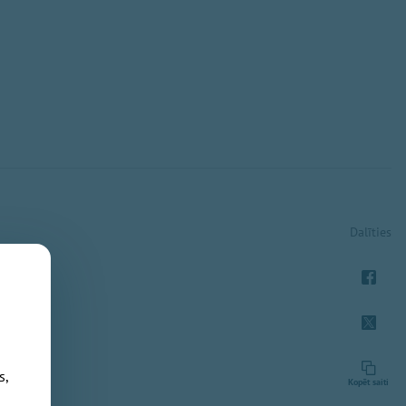
Dalīties
s,
Kopēt saiti