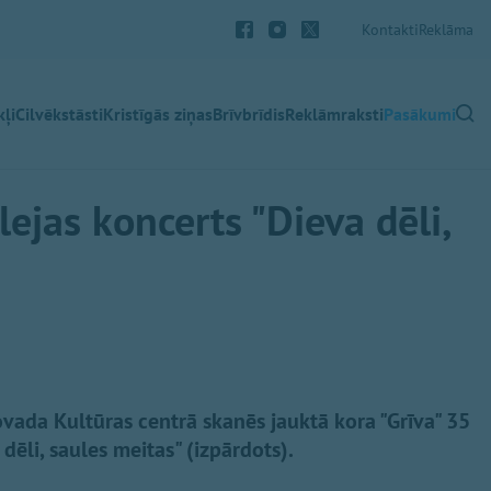
Kontakti
Reklāma
ļi
Cilvēkstāsti
Kristīgās ziņas
Brīvbrīdis
Reklāmraksti
Pasākumi
ilejas koncerts "Dieva dēli,
novada Kultūras centrā skanēs jauktā kora "Grīva" 35
dēli, saules meitas" (izpārdots).