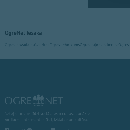
OgreNet iesaka
Ogres novada pašvaldība
Ogres tehnikums
Ogres rajona slimnīca
Ogres
Sekojiet mums līdzi sociālajos medijos. Jaunākie
notikumi, interesanti stāsti, izklaide un kultūra.