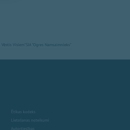
 Vēstis Visiem"
SIA "Ogres Namsaimnieks"
Ētikas kodeks
Lietošanas noteikumi
Autortiesības