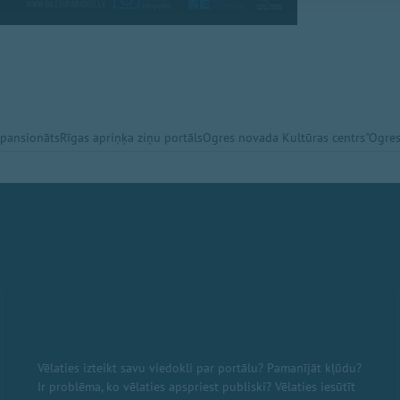
 pansionāts
Rīgas apriņķa ziņu portāls
Ogres novada Kultūras centrs
"Ogres
Vēlaties izteikt savu viedokli par portālu? Pamanījāt kļūdu?
Ir problēma, ko vēlaties apspriest publiski? Vēlaties iesūtīt