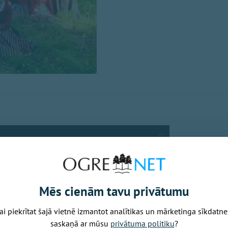
Mēs cienām tavu privātumu
ai piekrītat šajā vietnē izmantot analītikas un mārketinga sīkdatne
saskaņā ar mūsu
privātuma politiku
?