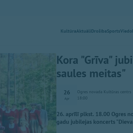
Kultūra
Aktuāli
Drošība
Sports
Viedok
Kora "Grīva" jub
saules meitas"
26
Ogres novada Kultūras centrs
18:00
Apr
26. aprīlī plkst. 18.00 Ogres 
gadu jubilejas koncerts "Dieva 