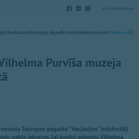
Kontakti
Reklāma
ļi
Cilvēkstāsti
Kristīgās ziņas
Brīvbrīdis
Reklāmraksti
Pasākumi
 Vilhelma Purvīša muzeja
tā
 novada Taurupes pagasta “Vecjaužos” iedzīvotāji
zeju nakts ietvaros, lai kopīgi sakoptu Vilhelma