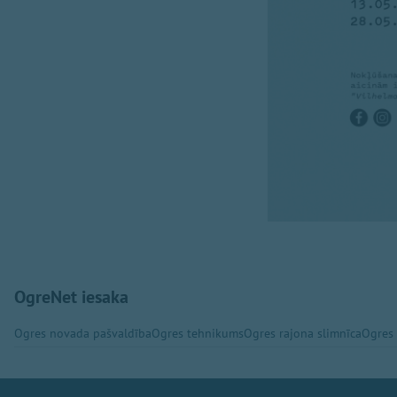
OgreNet iesaka
Ogres novada pašvaldība
Ogres tehnikums
Ogres rajona slimnīca
Ogres