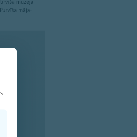
Purvīša muzejā
 Purvīša māja-
s,