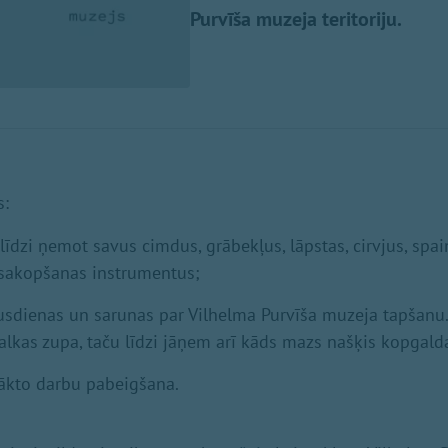
Purvīša muzeja teritoriju.
s:
 līdzi ņemot savus cimdus, grābekļus, lāpstas, cirvjus, spa
 sakopšanas instrumentus;
sdienas un sarunas par Vilhelma Purvīša muzeja tapšanu.
alkas zupa, taču līdzi jāņem arī kāds mazs našķis kopgal
sākto darbu pabeigšana.