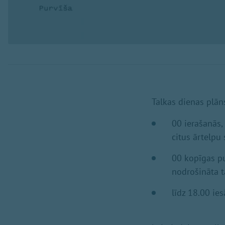
Talkas dienas plān
00 ierašanās,
citus ārtelpu
00 kopīgas pu
nodrošināta t
līdz 18.00 ie