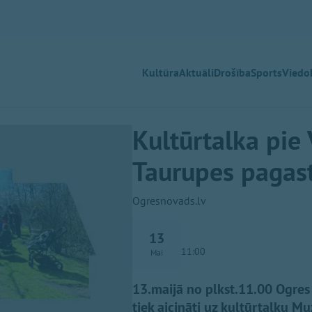
Kultūra
Aktuāli
Drošība
Sports
Viedok
Kultūrtalka pie
Taurupes pagas
Ogresnovads.lv
13
11:00
Mai
13.maijā no plkst.11.00 Ogres
tiek aicināti uz kultūrtalku Mu