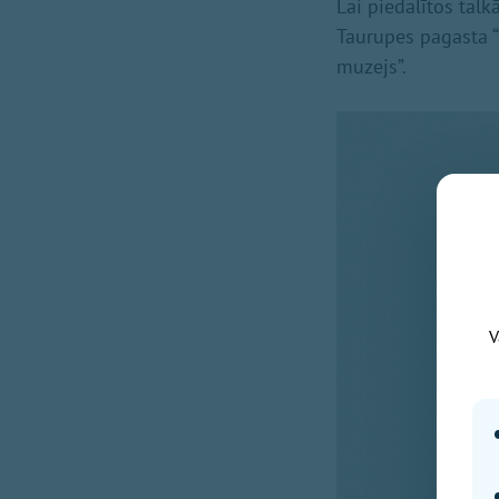
Lai piedalītos tal
Taurupes pagasta “
muzejs”.
V