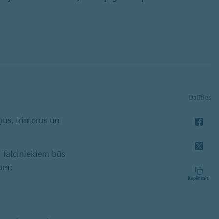
Dalīties
iņus, trimerus un
 Talciniekiem būs
dam;
Kopēt saiti