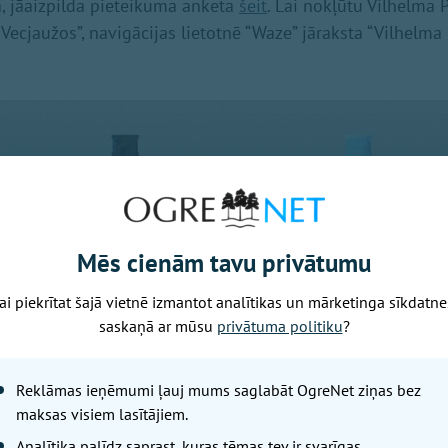
kā, jāaizpilda pieteikuma anketa
šeit
. Lai nokļūtu Vilhelma 
Vecjaužos”, navigācijas lietotnē “Waze” jāraksta “Vilhelma
Mēs cienām tavu privātumu
ai piekrītat šajā vietnē izmantot analītikas un mārketinga sīkdatne
saskaņā ar mūsu
privātuma politiku
?
Reklāmas ieņēmumi ļauj mums saglabāt OgreNet ziņas bez
maksas visiem lasītājiem.
Analītika palīdz saprast, kuras tēmas tev ir svarīgas.