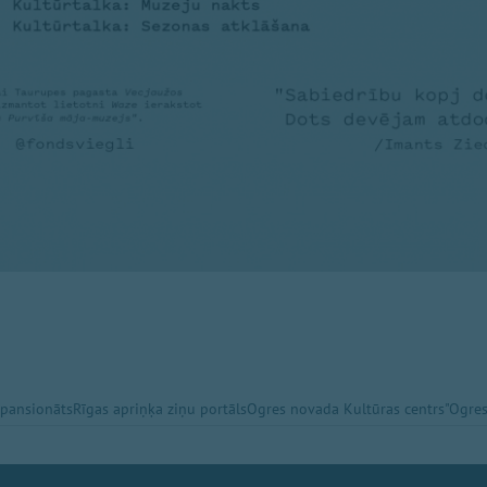
 pansionāts
Rīgas apriņķa ziņu portāls
Ogres novada Kultūras centrs
"Ogres