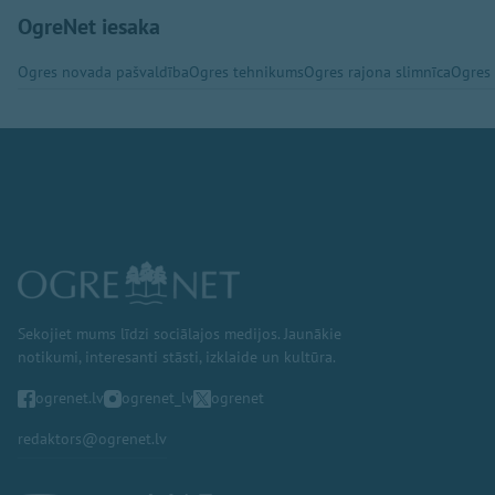
OgreNet iesaka
Ogres novada pašvaldība
Ogres tehnikums
Ogres rajona slimnīca
Ogres
Sekojiet mums līdzi sociālajos medijos. Jaunākie
notikumi, interesanti stāsti, izklaide un kultūra.
ogrenet.lv
ogrenet_lv
ogrenet
redaktors@ogrenet.lv