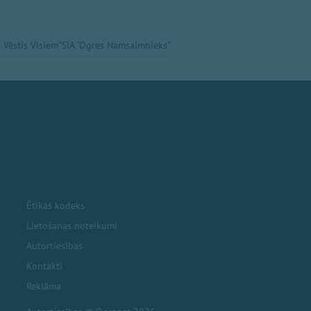
 Vēstis Visiem"
SIA "Ogres Namsaimnieks"
Ētikas kodeks
Lietošanas noteikumi
Autortiesības
Kontakti
Reklāma