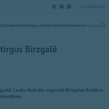
Kontakti
Reklāma
ļi
Cilvēkstāsti
Kristīgās ziņas
Brīvbrīdis
Reklāmraksti
Pasākumi
 tirgus Birzgalē
ugustā. Lauku festivālu organizē Birzgales Kultūras
zīvotājiem.