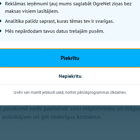
Reklāmas ieņēmumi ļauj mums saglabāt OgreNet ziņas bez
maksas visiem lasītājiem.
Analītika palīdz saprast, kuras tēmas tev ir svarīgas.
Mēs nepārdodam tavus datus trešajām pusēm.
 popularizēt lauku dzīvesveidu, kā arī iepazīstināt sabiedr
Piekrītu
opību, īpaši akcentējot Latvijas vietējās šķirnes. Pasāku
ērni, jo, tikai nostiprinot interesi par putnu un dzīvnieku
Nepiekrītu
 mērķtiecīga un ilgtspējīga nozares attīstība mazajās sai
edzēts plašai auditorijai – sākot no pilsētniekiem, kas vē
Izvēli vari mainīt jebkurā laikā, notīrot pārlūkprogrammas sīkdatnes.
lūkot Latvijas lauku iemītnieku krāšņo plejādi, beidzot ar
as pasākumā varēs papildināt savu mājdzīvnieku un mājput
em audzētājiem un gūt noderīgus kontaktus.