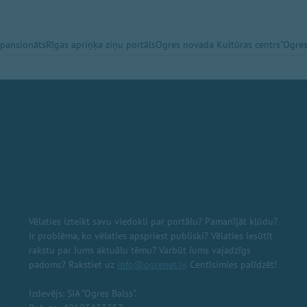
 pansionāts
Rīgas apriņķa ziņu portāls
Ogres novada Kultūras centrs
"Ogres
Vēlaties izteikt savu viedokli par portālu? Pamanījāt kļūdu?
Ir problēma, ko vēlaties apspriest publiski? Vēlaties iesūtīt
rakstu par Jums aktuālu tēmu? Varbūt Jums vajadzīgs
padoms? Rakstiet uz
info@ogrenet.lv
. Centīsimies palīdzēt!
Izdevējs: SIA "Ogres Balss".