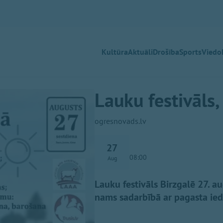
Kultūra
Aktuāli
Drošība
Sports
Viedok
Lauku festivāls,
ogresnovads.lv
27
08:00
Aug
Lauku festivāls Birzgalē 27. a
nams sadarbībā ar pagasta ied