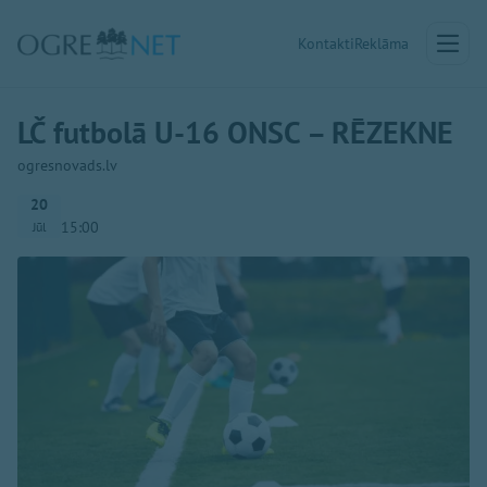
Kontakti
Reklāma
LČ futbolā U-16 ONSC – RĒZEKNE
ogresnovads.lv
20
15:00
Jūl