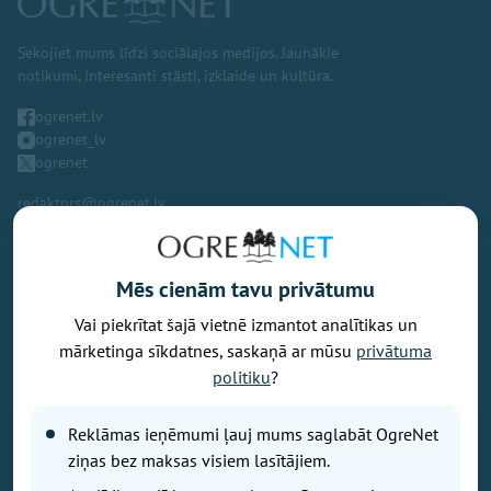
Sekojiet mums līdzi sociālajos medijos. Jaunākie
notikumi, interesanti stāsti, izklaide un kultūra.
ogrenet.lv
ogrenet_lv
ogrenet
redaktors@ogrenet.lv
Mēs cienām tavu privātumu
Vai piekrītat šajā vietnē izmantot analītikas un
Vēlaties izteikt savu viedokli par portālu? Pamanījāt kļūdu? Ir
mārketinga sīkdatnes, saskaņā ar mūsu
privātuma
problēma, ko vēlaties apspriest publiski? Vēlaties iesūtīt rakstu par
politiku
?
Jums aktuālu tēmu? Varbūt Jums vajadzīgs padoms? Rakstiet uz
info@ogrenet.lv
. Centīsimies palīdzēt!
Reklāmas ieņēmumi ļauj mums saglabāt OgreNet
Izdevējs: SIA "Ogres Balss".
ziņas bez maksas visiem lasītājiem.
Reģ. nr.: 40103433357.