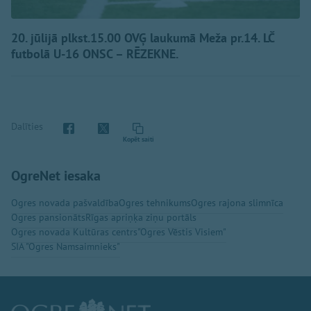
20. jūlijā plkst.15.00 OVĢ laukumā Meža pr.14. LČ
futbolā U-16 ONSC – RĒZEKNE.
Dalīties
Kopēt saiti
OgreNet iesaka
Ogres novada pašvaldība
Ogres tehnikums
Ogres rajona slimnīca
Ogres pansionāts
Rīgas apriņķa ziņu portāls
Ogres novada Kultūras centrs
"Ogres Vēstis Visiem"
SIA "Ogres Namsaimnieks"