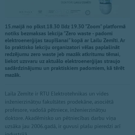
15.maijā no plkst.18.30 līdz 19.30 "Zoom" platformā
notiks bezmaksas lekcija "Zero waste - padomi
elektroenerģijas taupīšanai" kopā ar Lailu Zemīti. Ar
šo praktisko lekciju organizatori vēlas paplašināt
redzējumu zero waste jeb mazāk atkritumu tēmai,
liekot uzsvaru uz aktuālo elektroenerģijas straujo
sadārdzinājumu un praktiskiem padomiem, kā tērēt
mazāk.
Laila Zemīte ir RTU Elektrotehnikas un vides
inženierzinātņu fakultātes prodekāne, asociētā
profesore, vadošā pētniece, inženierzinātņu
doktore. Akadēmisko un pētniecības darbu viņa
uzsāka jau 2006.gadā, ir guvusi plašu pieredzi arī
industrijā.