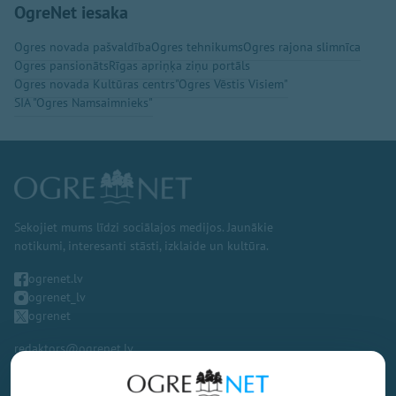
OgreNet iesaka
Ogres novada pašvaldība
Ogres tehnikums
Ogres rajona slimnīca
Ogres pansionāts
Rīgas apriņķa ziņu portāls
Ogres novada Kultūras centrs
"Ogres Vēstis Visiem"
SIA "Ogres Namsaimnieks"
Sekojiet mums līdzi sociālajos medijos. Jaunākie
notikumi, interesanti stāsti, izklaide un kultūra.
ogrenet.lv
ogrenet_lv
ogrenet
redaktors@ogrenet.lv