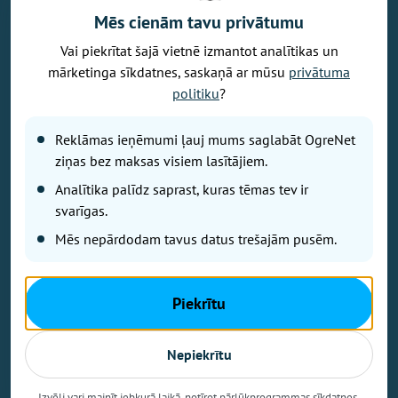
Mēs cienām tavu privātumu
Vai piekrītat šajā vietnē izmantot analītikas un
Vēlaties izteikt savu viedokli par portālu? Pamanījāt kļūdu? Ir
mārketinga sīkdatnes, saskaņā ar mūsu
privātuma
problēma, ko vēlaties apspriest publiski? Vēlaties iesūtīt rakstu par
politiku
?
Jums aktuālu tēmu? Varbūt Jums vajadzīgs padoms? Rakstiet uz
info@ogrenet.lv
. Centīsimies palīdzēt!
Reklāmas ieņēmumi ļauj mums saglabāt OgreNet
Izdevējs: SIA "Ogres Balss".
ziņas bez maksas visiem lasītājiem.
Reģ. nr.: 40103433357.
Analītika palīdz saprast, kuras tēmas tev ir
Juridiskā adrese: Lāčplēša iela 24
svarīgas.
Mēs nepārdodam tavus datus trešajām pusēm.
Ētikas kodeks
Lietošanas noteikumi
Autortiesības
Piekrītu
Kontakti
Reklāma
Nepiekrītu
Autortiesības © Ogrenet 2026.
Visas tiesības aizsargātas.
Izvēli vari mainīt jebkurā laikā, notīrot pārlūkprogrammas sīkdatnes.