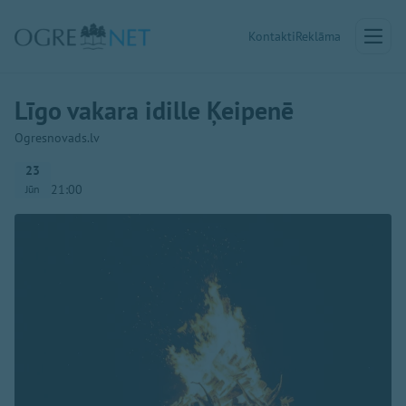
Kontakti
Reklāma
Līgo vakara idille Ķeipenē
Ogresnovads.lv
23
21:00
Jūn