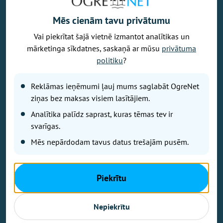
Mēs cienām tavu privātumu
Vai piekrītat šajā vietnē izmantot analītikas un
Vēlaties izteikt savu viedokli par portālu? Pamanījāt kļūdu? Ir
mārketinga sīkdatnes, saskaņā ar mūsu
privātuma
problēma, ko vēlaties apspriest publiski? Vēlaties iesūtīt rakstu par
politiku
?
Jums aktuālu tēmu? Varbūt Jums vajadzīgs padoms? Rakstiet uz
info@ogrenet.lv
. Centīsimies palīdzēt!
Reklāmas ieņēmumi ļauj mums saglabāt OgreNet
Izdevējs: SIA "Ogres Balss".
ziņas bez maksas visiem lasītājiem.
Reģ. nr.: 40103433357.
Analītika palīdz saprast, kuras tēmas tev ir
Juridiskā adrese: Lāčplēša iela 24
svarīgas.
Mēs nepārdodam tavus datus trešajām pusēm.
Ētikas kodeks
Lietošanas noteikumi
Autortiesības
Piekrītu
Kontakti
Reklāma
Nepiekrītu
Autortiesības © Ogrenet 2026.