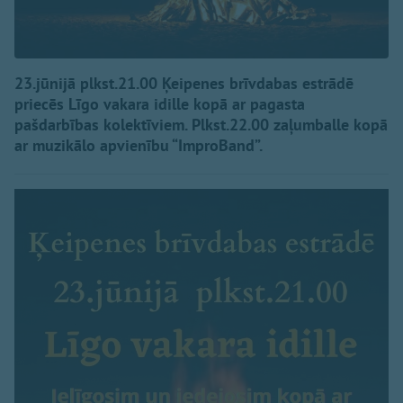
23.jūnijā plkst.21.00 Ķeipenes brīvdabas estrādē
priecēs Līgo vakara idille kopā ar pagasta
pašdarbības kolektīviem. Plkst.22.00 zaļumballe kopā
ar muzikālo apvienību “ImproBand”.