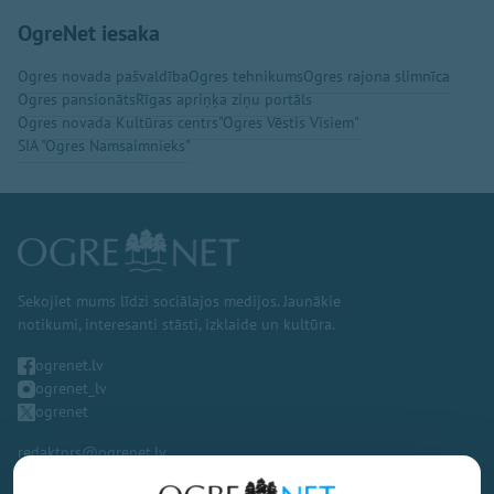
OgreNet iesaka
Ogres novada pašvaldība
Ogres tehnikums
Ogres rajona slimnīca
Ogres pansionāts
Rīgas apriņķa ziņu portāls
Ogres novada Kultūras centrs
"Ogres Vēstis Visiem"
SIA "Ogres Namsaimnieks"
Sekojiet mums līdzi sociālajos medijos. Jaunākie
notikumi, interesanti stāsti, izklaide un kultūra.
ogrenet.lv
ogrenet_lv
ogrenet
redaktors@ogrenet.lv