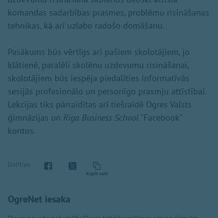
komandas sadarbības prasmes, problēmu risināšanas
tehnikas, kā arī uzlabo radošo domāšanu.
Pasākums būs vērtīgs arī pašiem skolotājiem, jo
klātienē, paralēli skolēnu uzdevumu risināšanai,
skolotājiem būs iespēja piedalīties informatīvās
sesijās profesionālo un personīgo prasmju attīstībai.
Lekcijas tiks pārraidītas arī tiešraidē Ogres Valsts
ģimnāzijas un
Riga Business School
"Facebook"
kontos.
Dalīties
Kopēt saiti
OgreNet iesaka
Ogres novada pašvaldība
Ogres tehnikums
Ogres rajona slimnīca