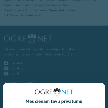
Ogres pansionāts
Rīgas apriņķa ziņu portāls
Ogres novada Kultūras centrs
"Ogres Vēstis Visiem"
SIA "Ogres Namsaimnieks"
Sekojiet mums līdzi sociālajos medijos. Jaunākie
notikumi, interesanti stāsti, izklaide un kultūra.
ogrenet.lv
ogrenet_lv
ogrenet
redaktors@ogrenet.lv
Mēs cienām tavu privātumu