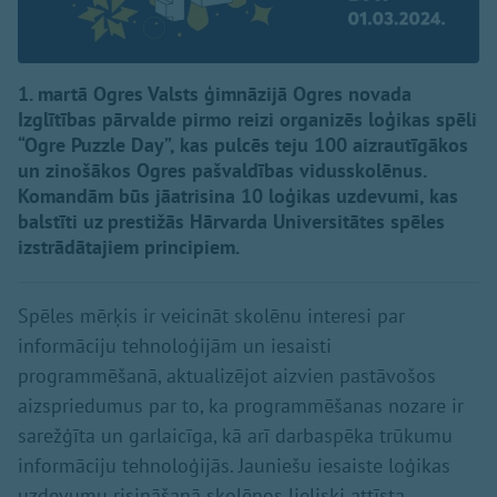
1. martā Ogres Valsts ģimnāzijā Ogres novada
Izglītības pārvalde pirmo reizi organizēs loģikas spēli
“Ogre Puzzle Day”, kas pulcēs teju 100 aizrautīgākos
un zinošākos Ogres pašvaldības vidusskolēnus.
Komandām būs jāatrisina 10 loģikas uzdevumi, kas
balstīti uz prestižās Hārvarda Universitātes spēles
izstrādātajiem principiem.
Spēles mērķis ir veicināt skolēnu interesi par
informāciju tehnoloģijām un iesaisti
programmēšanā, aktualizējot aizvien pastāvošos
aizspriedumus par to, ka programmēšanas nozare ir
sarežģīta un garlaicīga, kā arī darbaspēka trūkumu
informāciju tehnoloģijās. Jauniešu iesaiste loģikas
uzdevumu risināšanā skolēnos lieliski attīsta