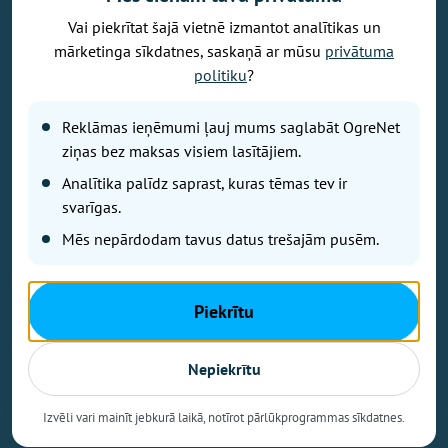
Vai piekrītat šajā vietnē izmantot analītikas un
Vēlaties izteikt savu viedokli par portālu? Pamanījāt kļūdu? Ir
mārketinga sīkdatnes, saskaņā ar mūsu
privātuma
problēma, ko vēlaties apspriest publiski? Vēlaties iesūtīt rakstu par
politiku
?
Jums aktuālu tēmu? Varbūt Jums vajadzīgs padoms? Rakstiet uz
info@ogrenet.lv
. Centīsimies palīdzēt!
Reklāmas ieņēmumi ļauj mums saglabāt OgreNet
Izdevējs: SIA "Ogres Balss".
ziņas bez maksas visiem lasītājiem.
Reģ. nr.: 40103433357.
Analītika palīdz saprast, kuras tēmas tev ir
Juridiskā adrese: Lāčplēša iela 24
svarīgas.
Mēs nepārdodam tavus datus trešajām pusēm.
Ētikas kodeks
Lietošanas noteikumi
Autortiesības
Piekrītu
Kontakti
Reklāma
Nepiekrītu
Autortiesības © Ogrenet 2026.
Visas tiesības aizsargātas.
Izvēli vari mainīt jebkurā laikā, notīrot pārlūkprogrammas sīkdatnes.