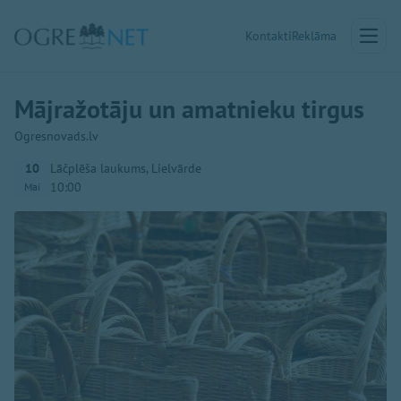
Kontakti
Reklāma
Mājražotāju un amatnieku tirgus
Ogresnovads.lv
10
Lāčplēša laukums, Lielvārde
10:00
Mai