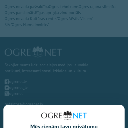
Ogres novada pašvaldība
Ogres tehnikums
Ogres rajona slimnīca
Ogres pansionāts
Rīgas apriņķa ziņu portāls
Ogres novada Kultūras centrs
"Ogres Vēstis Visiem"
SIA "Ogres Namsaimnieks"
Sekojiet mums līdzi sociālajos medijos. Jaunākie
notikumi, interesanti stāsti, izklaide un kultūra.
ogrenet.lv
ogrenet_lv
ogrenet
redaktors@ogrenet.lv
Mēs cienām tavu privātumu