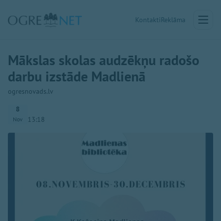
Kontakti
Reklāma
Mākslas skolas audzēkņu radošo
darbu izstāde Madlienā
ogresnovads.lv
8
13:18
Nov