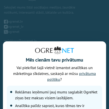
Sekojiet mums līdzi sociālajos medijos. Jaunākie
notikumi, interesanti stāsti, izklaide un kultūra.
ogrenet.lv
ogrenet_lv
ogrenet
redaktors@ogrenet.lv
Mēs cienām tavu privātumu
Vai piekrītat šajā vietnē izmantot analītikas un
Vēlaties izteikt savu viedokli par portālu? Pamanījāt kļūdu? Ir
mārketinga sīkdatnes, saskaņā ar mūsu
privātuma
problēma, ko vēlaties apspriest publiski? Vēlaties iesūtīt rakstu par
politiku
?
Jums aktuālu tēmu? Varbūt Jums vajadzīgs padoms? Rakstiet uz
info@ogrenet.lv
. Centīsimies palīdzēt!
Reklāmas ieņēmumi ļauj mums saglabāt OgreNet
Izdevējs: SIA "Ogres Balss".
ziņas bez maksas visiem lasītājiem.
Reģ. nr.: 40103433357.
Analītika palīdz saprast, kuras tēmas tev ir
Juridiskā adrese: Lāčplēša iela 24