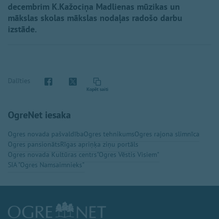
decembrim K.Kažociņa Madlienas mūzikas un
mākslas skolas mākslas nodaļas radošo darbu
izstāde.
Dalīties
Kopēt saiti
OgreNet iesaka
Ogres novada pašvaldība
Ogres tehnikums
Ogres rajona slimnīca
Ogres pansionāts
Rīgas apriņķa ziņu portāls
Ogres novada Kultūras centrs
"Ogres Vēstis Visiem"
SIA "Ogres Namsaimnieks"