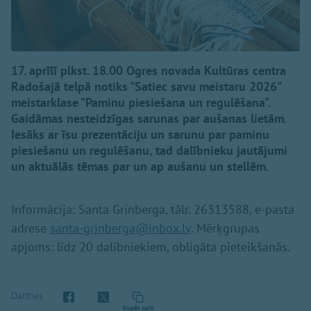
17. aprīlī plkst. 18.00 Ogres novada Kultūras centra
Radošajā telpā notiks "Satiec savu meistaru 2026"
meistarklase "Paminu piesiešana un regulēšana".
Gaidāmas nesteidzīgas sarunas par aušanas lietām.
Iesāks ar īsu prezentāciju un sarunu par paminu
piesiešanu un regulēšanu, tad dalībnieku jautājumi
un aktuālās tēmas par un ap aušanu un stellēm.
Informācija: Santa Grinberga, tālr. 26313588, e-pasta
adrese
santa-grinberga@inbox.lv
. Mērķgrupas
apjoms: līdz 20 dalībniekiem, obligāta pieteikšanās.
Dalīties
Kopēt saiti