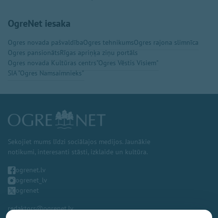
OgreNet iesaka
Ogres novada pašvaldība
Ogres tehnikums
Ogres rajona slimnīca
Ogres pansionāts
Rīgas apriņķa ziņu portāls
Ogres novada Kultūras centrs
"Ogres Vēstis Visiem"
SIA "Ogres Namsaimnieks"
Sekojiet mums līdzi sociālajos medijos. Jaunākie
notikumi, interesanti stāsti, izklaide un kultūra.
ogrenet.lv
ogrenet_lv
ogrenet
redaktors@ogrenet.lv