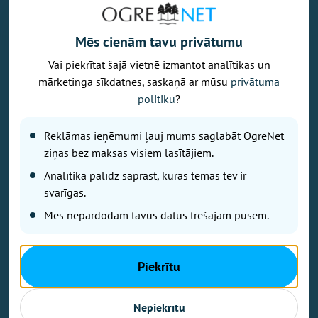
Mēs cienām tavu privātumu
Vai piekrītat šajā vietnē izmantot analītikas un
Vēlaties izteikt savu viedokli par portālu? Pamanījāt kļūdu? Ir
mārketinga sīkdatnes, saskaņā ar mūsu
privātuma
problēma, ko vēlaties apspriest publiski? Vēlaties iesūtīt rakstu par
politiku
?
Jums aktuālu tēmu? Varbūt Jums vajadzīgs padoms? Rakstiet uz
info@ogrenet.lv
. Centīsimies palīdzēt!
Reklāmas ieņēmumi ļauj mums saglabāt OgreNet
Izdevējs: SIA "Ogres Balss".
ziņas bez maksas visiem lasītājiem.
Reģ. nr.: 40103433357.
Analītika palīdz saprast, kuras tēmas tev ir
Juridiskā adrese: Lāčplēša iela 24
svarīgas.
Mēs nepārdodam tavus datus trešajām pusēm.
Ētikas kodeks
Lietošanas noteikumi
Autortiesības
Piekrītu
Kontakti
Reklāma
Nepiekrītu