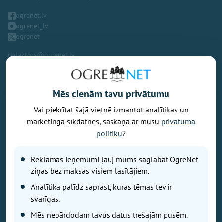
ogrenet.lv
ogrenet_lv
ogrenet
redaktors@ogrenet.lv
Mēs cienām tavu privātumu
Vai piekrītat šajā vietnē izmantot analītikas un
Vēlaties izteikt savu viedokli par portālu? Pamanījāt kļūdu? Ir
mārketinga sīkdatnes, saskaņā ar mūsu
privātuma
problēma, ko vēlaties apspriest publiski? Vēlaties iesūtīt rakstu par
politiku
?
Jums aktuālu tēmu? Varbūt Jums vajadzīgs padoms? Rakstiet uz
info@ogrenet.lv
. Centīsimies palīdzēt!
Reklāmas ieņēmumi ļauj mums saglabāt OgreNet
Izdevējs: SIA "Ogres Balss".
ziņas bez maksas visiem lasītājiem.
Reģ. nr.: 40103433357.
Analītika palīdz saprast, kuras tēmas tev ir
Juridiskā adrese: Lāčplēša iela 24
svarīgas.
Mēs nepārdodam tavus datus trešajām pusēm.
Ētikas kodeks