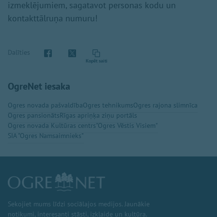
izmeklējumiem, sagatavot personas kodu un
kontakttālruņa numuru!
Dalīties
Kopēt saiti
OgreNet iesaka
Ogres novada pašvaldība
Ogres tehnikums
Ogres rajona slimnīca
Ogres pansionāts
Rīgas apriņķa ziņu portāls
Ogres novada Kultūras centrs
"Ogres Vēstis Visiem"
SIA "Ogres Namsaimnieks"
Sekojiet mums līdzi sociālajos medijos. Jaunākie
notikumi, interesanti stāsti, izklaide un kultūra.