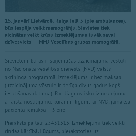
15. janvārī Lielvārdē, Raiņa ielā 5 (pie ambulances),
būs iespēja veikt mamogrāfiju. Sievietes tiek
aicinātas veikt krūšu izmeklējumus tuvāk savai
dzīvesvietai – MFD Veselības grupas mamogrāfā.
Sievietēm, kuras ir saņēmušas uzaicinājuma vēstuli
no Nacionālā veselības dienesta (NVD) valsts
skrīninga programmā, izmeklējums ir bez maksas
(uzaicinājuma vēstule ir derīga divus gadus kopš
iesūtīšanas datuma). Par diagnostisko izmeklējumu
ar ārsta nosūtījumu, kuram ir līgums ar NVD, jāmaksā
pacienta iemaksa – 3 eiro.
Pieraksts pa tālr. 25431313. Izmeklējumi tiek veikti
rindas kārtībā. Lūgums, pierakstoties uz