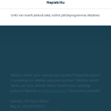
Nepiekrītu
 pansionāts
Rīgas apriņķa ziņu portāls
Ogres novada Kultūras centrs
"Ogres
Izvēli vari mainīt jebkurā laikā, notīrot pārlūkprogrammas sīkdatnes.
Vēlaties izteikt savu viedokli par portālu? Pamanījāt kļūdu?
Ir problēma, ko vēlaties apspriest publiski? Vēlaties iesūtīt
rakstu par Jums aktuālu tēmu? Varbūt Jums vajadzīgs
padoms? Rakstiet uz
info@ogrenet.lv
. Centīsimies palīdzēt!
Izdevējs: SIA "Ogres Balss".
Reģ. nr.: 40103433357.