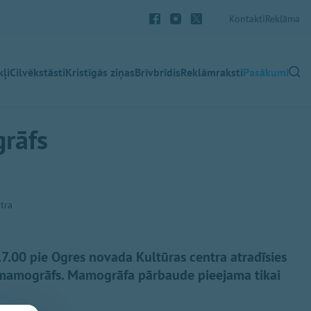
Kontakti
Reklāma
ļi
Cilvēkstāsti
Kristīgās ziņas
Brīvbrīdis
Reklāmraksti
Pasākumi
rāfs
tra
 17.00 pie Ogres novada Kultūras centra atradīsies
s mamogrāfs. Mamogrāfa pārbaude pieejama tikai