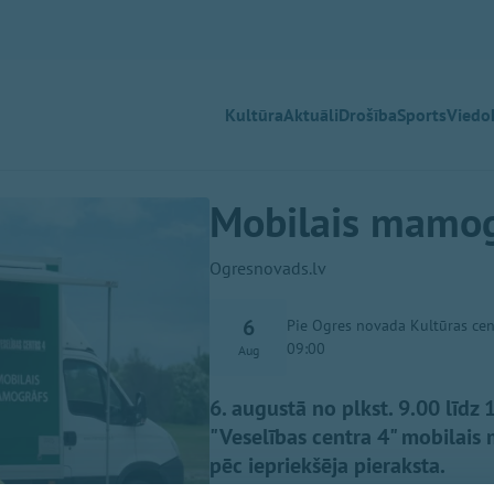
Kultūra
Aktuāli
Drošība
Sports
Viedok
Mobilais mamog
Ogresnovads.lv
6
Pie Ogres novada Kultūras cen
09:00
Aug
6. augustā no plkst. 9.00 līdz
"Veselības centra 4" mobilai
pēc iepriekšēja pieraksta.