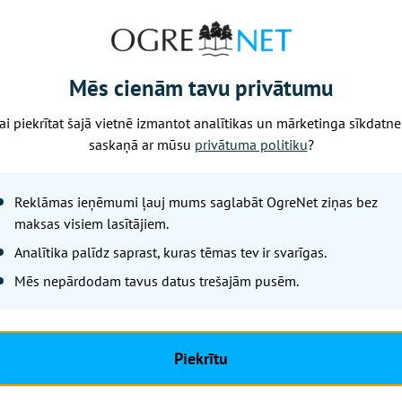
Mēs cienām tavu privātumu
ai piekrītat šajā vietnē izmantot analītikas un mārketinga sīkdatne
saskaņā ar mūsu
privātuma politiku
?
r saņēmušas uzaicinājuma vēstuli no Nacionālā veselības d
Reklāmas ieņēmumi ļauj mums saglabāt OgreNet ziņas bez
as ietvaros, izmeklējums ir bez maksas (uzaicinājuma vēs
maksas visiem lasītājiem.
esūtīšanas datuma). Ar ģimenes ārsta vai ārstējoša ārsta
Analītika palīdz saprast, kuras tēmas tev ir svarīgas.
 ar Nacionālo veselības dienestu, – par maksu.
Mēs nepārdodam tavus datus trešajām pusēm.
ekšējs pieraksts, zvanot uz tālruņa numuru 27866655 (dar
otāji ir aicināti iepriekš sagatavot personas kodu un tālr
Piekrītu