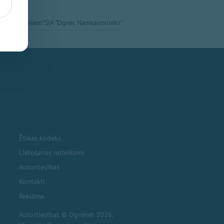
 Vēstis Visiem"
SIA "Ogres Namsaimnieks"
Ētikas kodeks
Lietošanas noteikumi
Autortiesības
Kontakti
Reklāma
Autortiesības © Ogrenet 2026.