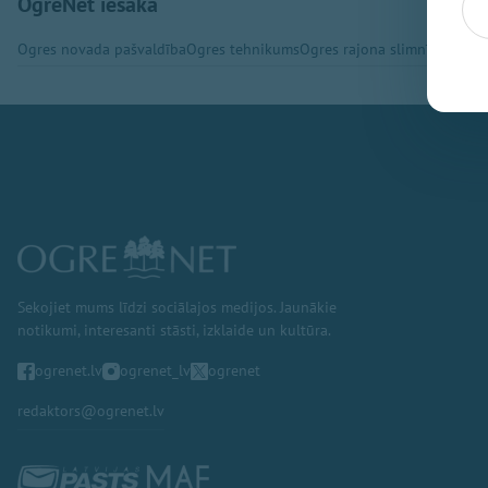
OgreNet iesaka
Ogres novada pašvaldība
Ogres tehnikums
Ogres rajona slimnīca
Ogres
Sekojiet mums līdzi sociālajos medijos. Jaunākie
notikumi, interesanti stāsti, izklaide un kultūra.
ogrenet.lv
ogrenet_lv
ogrenet
redaktors@ogrenet.lv