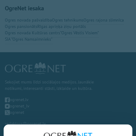
OgreNet iesaka
Ogres novada pašvaldība
Ogres tehnikums
Ogres rajona slimnīca
Ogres pansionāts
Rīgas apriņķa ziņu portāls
Ogres novada Kultūras centrs
"Ogres Vēstis Visiem"
SIA "Ogres Namsaimnieks"
Sekojiet mums līdzi sociālajos medijos. Jaunākie
notikumi, interesanti stāsti, izklaide un kultūra.
ogrenet.lv
ogrenet_lv
ogrenet
redaktors@ogrenet.lv