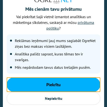
Mēs cienām tavu privātumu
Vai piekrītat šajā vietnē izmantot analītikas un
Vēlaties izteikt savu viedokli par portālu? Pamanījāt kļūdu? Ir
mārketinga sīkdatnes, saskaņā ar mūsu
privātuma
problēma, ko vēlaties apspriest publiski? Vēlaties iesūtīt rakstu par
politiku
?
Jums aktuālu tēmu? Varbūt Jums vajadzīgs padoms? Rakstiet uz
info@ogrenet.lv
. Centīsimies palīdzēt!
Reklāmas ieņēmumi ļauj mums saglabāt OgreNet
Izdevējs: SIA "Ogres Balss".
ziņas bez maksas visiem lasītājiem.
Reģ. nr.: 40103433357.
Analītika palīdz saprast, kuras tēmas tev ir
Juridiskā adrese: Lāčplēša iela 24
svarīgas.
Mēs nepārdodam tavus datus trešajām pusēm.
Ētikas kodeks
Lietošanas noteikumi
Autortiesības
Piekrītu
Kontakti
Reklāma
Nepiekrītu
Autortiesības © Ogrenet 2026.