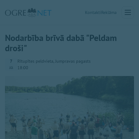
Kontakti
Reklāma
Nodarbība brīvā dabā "Peldam
droši"
7
Rītupītes peldvieta, Jumpravas pagasts
18:00
Jūl