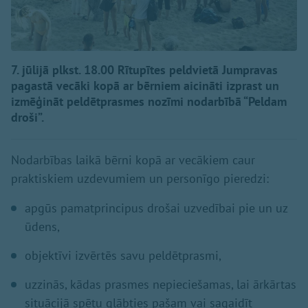
7. jūlijā plkst. 18.00 Rītupītes peldvietā Jumpravas
pagastā vecāki kopā ar bērniem aicināti izprast un
izmēģināt peldētprasmes nozīmi nodarbībā “Peldam
droši”.
Nodarbības laikā bērni kopā ar vecākiem caur
praktiskiem uzdevumiem un personīgo pieredzi:
apgūs pamatprincipus drošai uzvedībai pie un uz
ūdens,
objektīvi izvērtēs savu peldētprasmi,
uzzinās, kādas prasmes nepieciešamas, lai ārkārtas
situācijā spētu glābties pašam vai sagaidīt