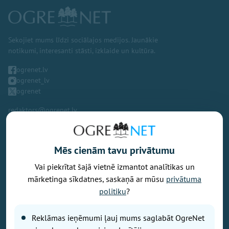
Sekojiet mums līdzi sociālajos medijos. Jaunākie
notikumi, interesanti stāsti, izklaide un kultūra.
ogrenet.lv
ogrenet_lv
ogrenet
redaktors@ogrenet.lv
Mēs cienām tavu privātumu
Vai piekrītat šajā vietnē izmantot analītikas un
Vēlaties izteikt savu viedokli par portālu? Pamanījāt kļūdu? Ir
mārketinga sīkdatnes, saskaņā ar mūsu
privātuma
problēma, ko vēlaties apspriest publiski? Vēlaties iesūtīt rakstu par
politiku
?
Jums aktuālu tēmu? Varbūt Jums vajadzīgs padoms? Rakstiet uz
info@ogrenet.lv
. Centīsimies palīdzēt!
Reklāmas ieņēmumi ļauj mums saglabāt OgreNet
Izdevējs: SIA "Ogres Balss".