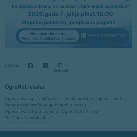
Dalīties
Kopēt saiti
OgreNet iesaka
Ogres novada pašvaldība
Ogres tehnikums
Ogres rajona slimnīca
Ogres pansionāts
Rīgas apriņķa ziņu portāls
Ogres novada Kultūras centrs
"Ogres Vēstis Visiem"
SIA "Ogres Namsaimnieks"