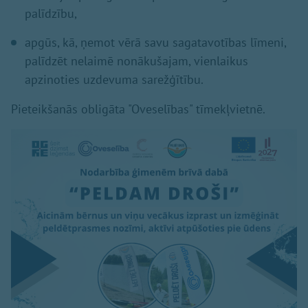
palīdzību,
apgūs, kā, ņemot vērā savu sagatavotības līmeni,
palīdzēt nelaimē nonākušajam, vienlaikus
apzinoties uzdevuma sarežģītību.
Pieteikšanās obligāta "Oveselības" tīmekļvietnē.