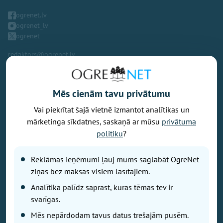
ogrenet.lv
ogrenet_lv
ogrenet
redaktors@ogrenet.lv
Mēs cienām tavu privātumu
Vai piekrītat šajā vietnē izmantot analītikas un
Vēlaties izteikt savu viedokli par portālu? Pamanījāt kļūdu? Ir
mārketinga sīkdatnes, saskaņā ar mūsu
privātuma
problēma, ko vēlaties apspriest publiski? Vēlaties iesūtīt rakstu par
politiku
?
Jums aktuālu tēmu? Varbūt Jums vajadzīgs padoms? Rakstiet uz
info@ogrenet.lv
. Centīsimies palīdzēt!
Reklāmas ieņēmumi ļauj mums saglabāt OgreNet
Izdevējs: SIA "Ogres Balss".
ziņas bez maksas visiem lasītājiem.
Reģ. nr.: 40103433357.
Analītika palīdz saprast, kuras tēmas tev ir
Juridiskā adrese: Lāčplēša iela 24
svarīgas.
Mēs nepārdodam tavus datus trešajām pusēm.
Ētikas kodeks