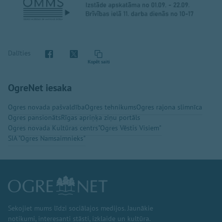
Dalīties
Kopēt saiti
OgreNet iesaka
Ogres novada pašvaldība
Ogres tehnikums
Ogres rajona slimnīca
Ogres pansionāts
Rīgas apriņķa ziņu portāls
Ogres novada Kultūras centrs
"Ogres Vēstis Visiem"
SIA "Ogres Namsaimnieks"
Sekojiet mums līdzi sociālajos medijos. Jaunākie
notikumi, interesanti stāsti, izklaide un kultūra.