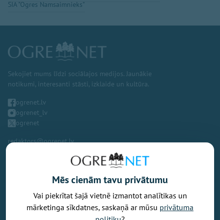
SIA "Ogres Namsaimnieks"
Sekojiet mums līdzi sociālajos medijos. Jaunākie
notikumi, interesanti stāsti, izklaide un kultūra.
ogrenet.lv
ogrenet_lv
ogrenet
redaktors@ogrenet.lv
Mēs cienām tavu privātumu
Vai piekrītat šajā vietnē izmantot analītikas un
Vēlaties izteikt savu viedokli par portālu? Pamanījāt kļūdu? Ir
mārketinga sīkdatnes, saskaņā ar mūsu
privātuma
problēma, ko vēlaties apspriest publiski? Vēlaties iesūtīt rakstu par
politiku
?