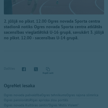
2. jūlijā no plkst. 12.00 Ogres novada Sporta centra
stadionā notiks Ogres novada Sporta centra atklātās
sacensības vieglatlētikā U-16 grupā, savukārt 3. jūlijā
no plkst. 12.00 - sacensības U-14 grupā.
Dalīties
Kopēt saiti
OgreNet iesaka
Ogres novada pašvaldība
Ogres tehnikums
Ogres rajona slimnīca
Ogres pansionāts
Rīgas apriņķa ziņu portāls
Ogres novada Kultūras centrs
"Ogres Vēstis Visiem"