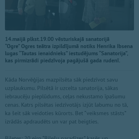
14.maijā plkst.19.00 vēsturiskajā sanatorijā
“Ogre” Ogres teātra izpildījumā notiks Henrika Ibsena
lugas “Tautas ienaidnieks” iestudējums “Sanatorija”,
kas pirmizrādi piedzīvoja pagājušā gada rudenī.
Kāda Norvēģijas mazpilsēta sāk piedzīvot savu
uzplaukumu. Pilsētā ir uzcelta sanatorija, sākas
iebraucēju pieplūdums, ceļas nekustamo īpašumu
cenas. Katrs pilsētas iedzīvotājs izjūt labumu no tā,
ka šeit sāk veidoties kūrorts. Bet “veiksmes stāsts”
izrādās apdraudēts un var pat beigties.
Biļetes: 20 eiro “Biļešu paradīzes” kasēs un