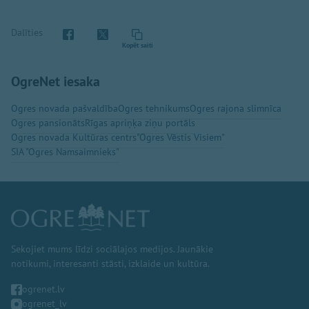
Dalīties
Kopēt saiti
OgreNet iesaka
Ogres novada pašvaldība
Ogres tehnikums
Ogres rajona slimnīca
Ogres pansionāts
Rīgas apriņķa ziņu portāls
Ogres novada Kultūras centrs
"Ogres Vēstis Visiem"
SIA "Ogres Namsaimnieks"
Sekojiet mums līdzi sociālajos medijos. Jaunākie
notikumi, interesanti stāsti, izklaide un kultūra.
ogrenet.lv
ogrenet_lv