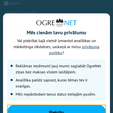
ogrenet
redaktors@ogrenet.lv
Mēs cienām tavu privātumu
Vai piekrītat šajā vietnē izmantot analītikas un
Vēlaties izteikt savu viedokli par portālu? Pamanījāt kļūdu? Ir
mārketinga sīkdatnes, saskaņā ar mūsu
privātuma
problēma, ko vēlaties apspriest publiski? Vēlaties iesūtīt rakstu par
politiku
?
Jums aktuālu tēmu? Varbūt Jums vajadzīgs padoms? Rakstiet uz
info@ogrenet.lv
. Centīsimies palīdzēt!
Reklāmas ieņēmumi ļauj mums saglabāt OgreNet
Izdevējs: SIA "Ogres Balss".
ziņas bez maksas visiem lasītājiem.
Reģ. nr.: 40103433357.
Analītika palīdz saprast, kuras tēmas tev ir
Juridiskā adrese: Lāčplēša iela 24
svarīgas.
Mēs nepārdodam tavus datus trešajām pusēm.
Ētikas kodeks
Lietošanas noteikumi
Autortiesības
Piekrītu